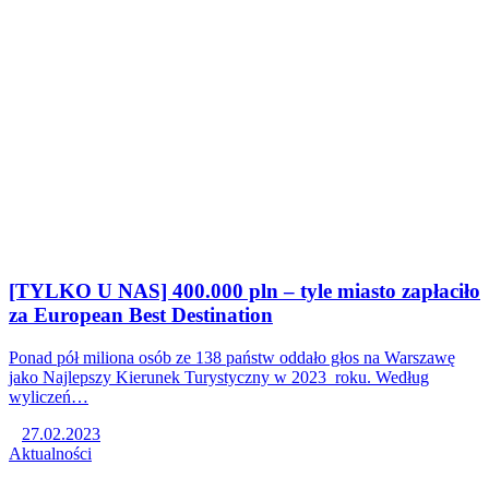
[TYLKO U NAS] 400.000 pln – tyle miasto zapłaciło
za European Best Destination
Ponad pół miliona osób ze 138 państw oddało głos na Warszawę
jako Najlepszy Kierunek Turystyczny w 2023 roku. Według
wyliczeń…
27.02.2023
Aktualności