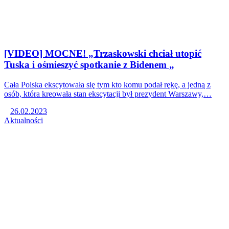
[VIDEO] MOCNE! „Trzaskowski chciał utopić
Tuska i ośmieszyć spotkanie z Bidenem „
Cała Polska ekscytowała się tym kto komu podał rękę, a jedną z
osób, która kreowała stan ekscytacji był prezydent Warszawy,…
26.02.2023
Aktualności