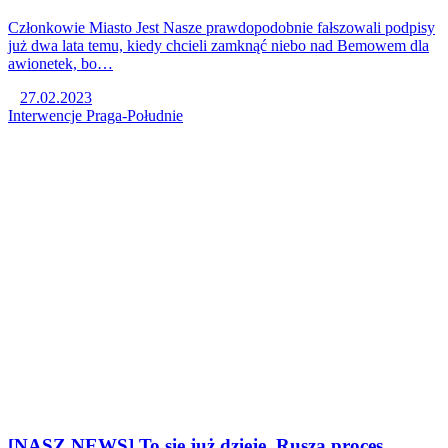
Członkowie Miasto Jest Nasze prawdopodobnie fałszowali podpisy
już dwa lata temu, kiedy chcieli zamknąć niebo nad Bemowem dla
awionetek, bo…
27.02.2023
Interwencje
Praga-Południe
[NASZ NEWS] To się już dzieje. Rusza proces