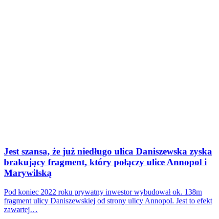
Jest szansa, że już niedługo ulica Daniszewska zyska
brakujący fragment, który połączy ulice Annopol i
Marywilską
Pod koniec 2022 roku prywatny inwestor wybudował ok. 138m
fragment ulicy Daniszewskiej od strony ulicy Annopol. Jest to efekt
zawartej…