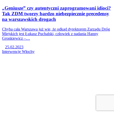
„Geniusze” czy autentyczni zaprogramowani idioci?
Tak ZDM tworzy bardzo niebezpiecznie precedensy
na warszawskich drogach
Chyba cała Warszawa już wie, że odkąd dyrektorem Zarządu Dróg
Miejskich jest Łukasz Puchalski, człowiek z nadania Hanny
Gronkiewicz –…
25.02.2023
Interwencje
Włochy