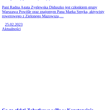
Pani Radna Agata Zyglewska Diduszko jest członkiem grupy
Warszawa Powiśle oraz znajomym Pana Marka Smyka, aktywisty
rowerowego z Zielonego Mazowsza,…
25.02.2023
Aktualności