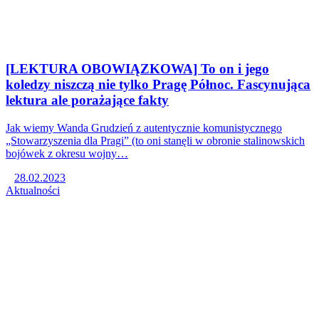
[LEKTURA OBOWIĄZKOWA] To on i jego
koledzy niszczą nie tylko Pragę Północ. Fascynująca
lektura ale porażające fakty
Jak wiemy Wanda Grudzień z autentycznie komunistycznego
„Stowarzyszenia dla Pragi” (to oni stanęli w obronie stalinowskich
bojówek z okresu wojny…
28.02.2023
Aktualności