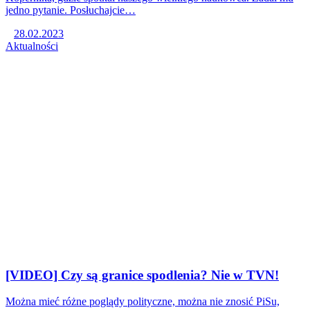
jedno pytanie. Posłuchajcie…
28.02.2023
Aktualności
[VIDEO] Czy są granice spodlenia? Nie w TVN!
Można mieć różne poglądy polityczne, można nie znosić PiSu,