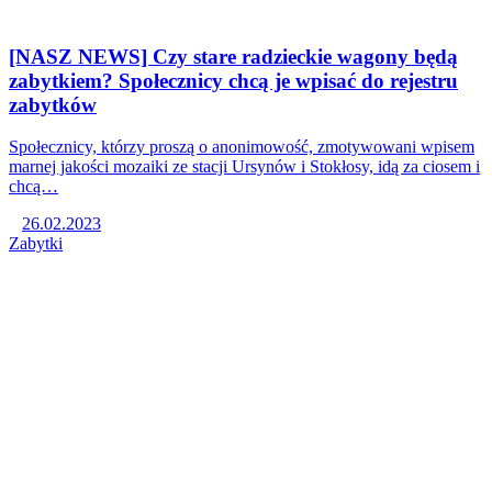
[NASZ NEWS] Czy stare radzieckie wagony będą
zabytkiem? Społecznicy chcą je wpisać do rejestru
zabytków
Społecznicy, którzy proszą o anonimowość, zmotywowani wpisem
marnej jakości mozaiki ze stacji Ursynów i Stokłosy, idą za ciosem i
chcą…
26.02.2023
Zabytki