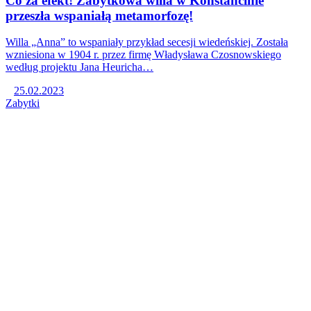
Co za efekt! Zabytkowa willa w Konstancinie
przeszła wspaniałą metamorfozę!
Willa „Anna” to wspaniały przykład secesji wiedeńskiej. Została
wzniesiona w 1904 r. przez firmę Władysława Czosnowskiego
według projektu Jana Heuricha…
25.02.2023
Zabytki