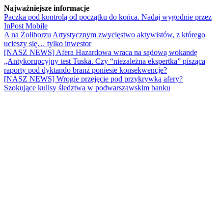
Najważniejsze informacje
Paczka pod kontrolą od początku do końca. Nadaj wygodnie przez
InPost Mobile
A na Żoliborzu Artystycznym zwycięstwo aktywistów, z którego
ucieszy się… tylko inwestor
[NASZ NEWS] Afera Hazardowa wraca na sądową wokandę
„Antykorupcyjny test Tuska. Czy “niezależna ekspertka” pisząca
raporty pod dyktando branż poniesie konsekwencje?
[NASZ NEWS] Wrogie przejęcie pod przykrywką afery?
Szokujące kulisy śledztwa w podwarszawskim banku