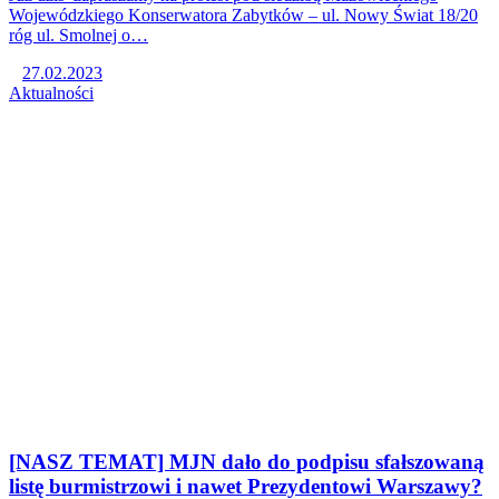
Wojewódzkiego Konserwatora Zabytków – ul. Nowy Świat 18/20
róg ul. Smolnej o…
27.02.2023
Aktualności
[NASZ TEMAT] MJN dało do podpisu sfałszowaną
listę burmistrzowi i nawet Prezydentowi Warszawy?