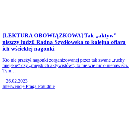
[LEKTURA OBOWIĄZKOWA] Tak „aktyw”
niszczy ludzi! Radna Szydłowska to kolejna ofiara
ich wściekłej nagonki
Kto nie przeżył nagonki zorganizowanej przez tak zwane „ruchy
miejskie” czy „miejskich aktywistów”, to nie wie nic o nienawiści.
Tym…
26.02.2023
Interwencje
Praga-Południe