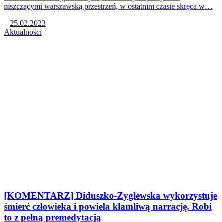
niszczącymi warszawską przestrzeń, w ostatnim czasie skręca w…
25.02.2023
Aktualności
[KOMENTARZ] Diduszko-Zyglewska wykorzystuje
śmierć człowieka i powiela kłamliwą narrację. Robi
to z pełną premedytacją