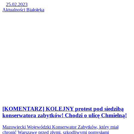
25.02.2023
Aktualności
Białołęka
[KOMENTARZ] KOLEJNY protest pod siedzibą
konserwatora zabytków! Chodzi o ulicę Chmielną!
Mazowiecki Wojewódzki Konserwator Zabytków, który miał
chronić Warszawę przed złymi, szkodliwymi pomysłami