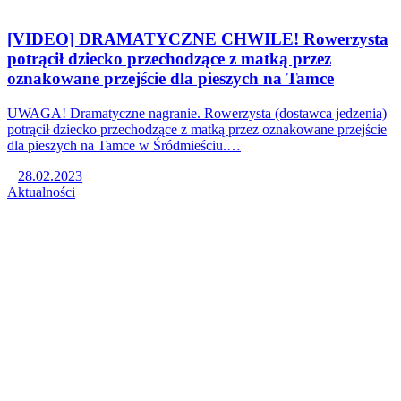
[VIDEO] DRAMATYCZNE CHWILE! Rowerzysta
potrącił dziecko przechodzące z matką przez
oznakowane przejście dla pieszych na Tamce
UWAGA! Dramatyczne nagranie. Rowerzysta (dostawca jedzenia)
potrącił dziecko przechodzące z matką przez oznakowane przejście
dla pieszych na Tamce w Śródmieściu.…
28.02.2023
Aktualności