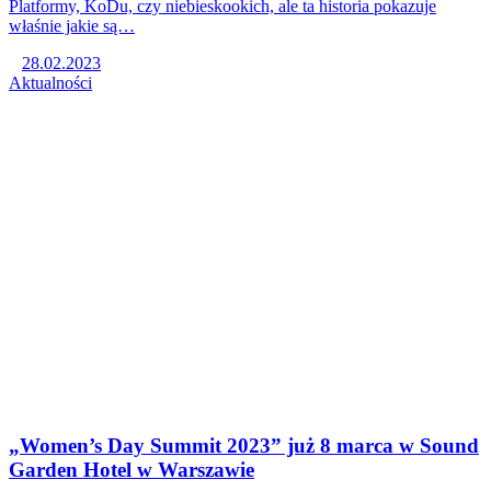
Platformy, KoDu, czy niebieskookich, ale ta historia pokazuje
właśnie jakie są…
28.02.2023
Aktualności
„Women’s Day Summit 2023” już 8 marca w Sound
Garden Hotel w Warszawie