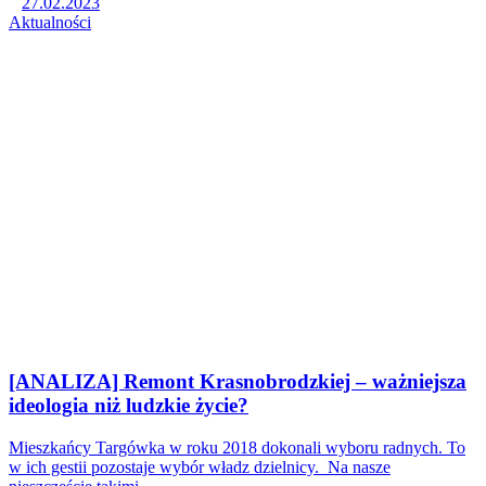
27.02.2023
Aktualności
[ANALIZA] Remont Krasnobrodzkiej – ważniejsza
ideologia niż ludzkie życie?
Mieszkańcy Targówka w roku 2018 dokonali wyboru radnych. To
w ich gestii pozostaje wybór władz dzielnicy. Na nasze