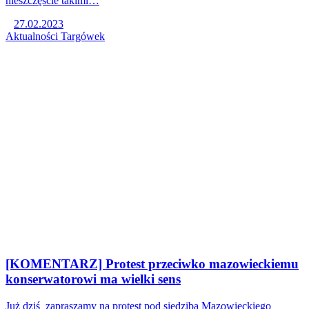
nieszczęście takimi…
27.02.2023
Aktualności
Targówek
[KOMENTARZ] Protest przeciwko mazowieckiemu
konserwatorowi ma wielki sens
Już dziś zapraszamy na protest pod siedzibą Mazowieckiego