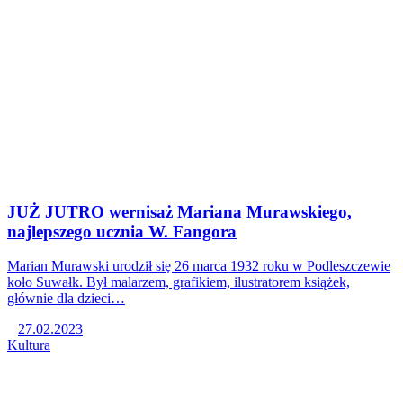
JUŻ JUTRO wernisaż Mariana Murawskiego,
najlepszego ucznia W. Fangora
Marian Murawski urodził się 26 marca 1932 roku w Podleszczewie
koło Suwałk. Był malarzem, grafikiem, ilustratorem książek,
głównie dla dzieci…
27.02.2023
Kultura