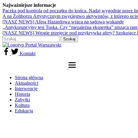
Najważniejsze informacje
Paczka pod kontrolą od początku do końca. Nadaj wygodnie przez I
A na Żoliborzu Artystycznym zwycięstwo aktywistów, z którego ucie
[NASZ NEWS] Afera Hazardowa wraca na sądową wokandę
„Antykorupcyjny test Tuska. Czy “niezależna ekspertka” pisząca rap
[NASZ NEWS] Wrogie przejęcie pod przykrywką afery? Szokujące 
Kontakt
Strona główna
Aktualności
Interwencje
Historia
Zabytki
Kultura
Edukacja