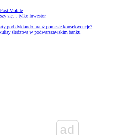
nPost Mobile
szy się… tylko inwestor
orty pod dyktando branż poniesie konsekwencje?
kulisy śledztwa w podwarszawskim banku
ad