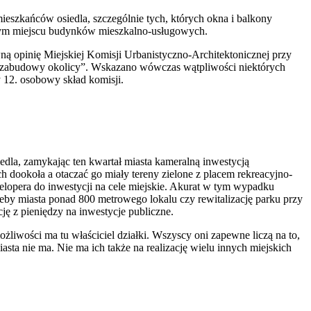
ieszkańców osiedla, szczególnie tych, których okna i balkony
w tym miejscu budynków mieszkalno-usługowych.
ną opinię Miejskiej Komisji Urbanistyczno-Architektonicznej przy
er zabudowy okolicy”. Wskazano wówczas wątpliwości niektórych
 12. osobowy skład komisji.
la, zamykając ten kwartał miasta kameralną inwestycją
dookoła a otaczać go miały tereny zielone z placem rekreacyjno-
opera do inwestycji na cele miejskie. Akurat w tym wypadku
eby miasta ponad 800 metrowego lokalu czy rewitalizację parku przy
ę z pieniędzy na inwestycje publiczne.
ożliwości ma tu właściciel działki. Wszyscy oni zapewne liczą na to,
asta nie ma. Nie ma ich także na realizację wielu innych miejskich