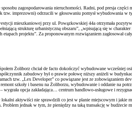
 sposobu zagospodarowania nieruchomości. Radni, pod presja części m
udynek tzw. imprezowni) odrzucili w głosowaniu pomysł wybudowania 
inwestycji mieszkaniowej przy ul. Powązkowskiej 44a otrzymała pozytyw
łniającą strukturę urbanistyczną obszaru”, „wpisującą się w charakt
h etapach projektu”. Za proponowanym rozwiązaniem zagłosował cały
ołem Żoliborz chciał de facto dokończyć wybudowane wcześniej osied
ółczynnik zabudowy był o prawie połowę niższy aniżeli w budynkach 
mach tzw. „Lex Developer” co powiązane jest ze zobowiązaniem devel
remont szkoły i basenu na Żoliborzu, wybudowanie i oddanie na potrz
y – wygrała opcja zakładająca… centrum handlowo-usługowe i rezygnacj
lokalni aktywiści nie sprawdzili co jest w planie miejscowym i jakie m
. Problem jednak w tym, że pieniędzy na taką transakcję w budżecie mi