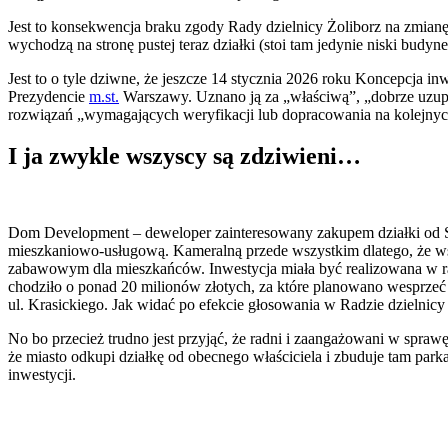
Jest to konsekwencja braku zgody Rady dzielnicy Żoliborz na zmianę
wychodzą na stronę pustej teraz działki (stoi tam jedynie niski b
Jest to o tyle dziwne, że jeszcze 14 stycznia 2026 roku Koncepcja 
Prezydencie
m.st.
Warszawy. Uznano ją za „właściwą”, „dobrze uzupe
rozwiązań „wymagających weryfikacji lub dopracowania na kolejnyc
I ja zwykle wszyscy są zdziwieni…
Dom Development – deweloper zainteresowany zakupem działki od Sp
mieszkaniowo-usługową. Kameralną przede wszystkim dlatego, że wsp
zabawowym dla mieszkańców. Inwestycja miała być realizowana w ra
chodziło o ponad 20 milionów złotych, za które planowano wesprzeć 
ul. Krasickiego. Jak widać po efekcie głosowania w Radzie dzielnic
No bo przecież trudno jest przyjąć, że radni i zaangażowani w sprawę 
że miasto odkupi działkę od obecnego właściciela i zbuduje tam parka
inwestycji.