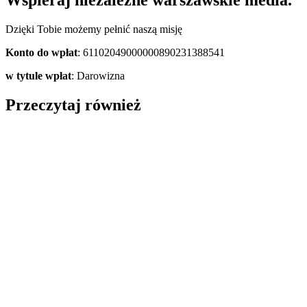
Wspieraj niezależne warszawskie media.
Dzięki Tobie możemy pełnić naszą misję
Konto do wpłat
: 61102049000000890231388541
w tytule wpłat
: Darowizna
Przeczytaj również