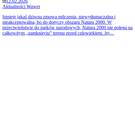
12.02.2026
Aktualności
Wawer
Istnieje jakaś dziwna zmowa milczenia, niewytłumaczalna i
nieakceptowalna, bo do dotyczy obszaru Natura 2000. W
przeciwieństwie do parków narodowych, Natura 2000 nie polega na
całkowitym „zamknięciu” terenu przed człowiekiem. Jej…