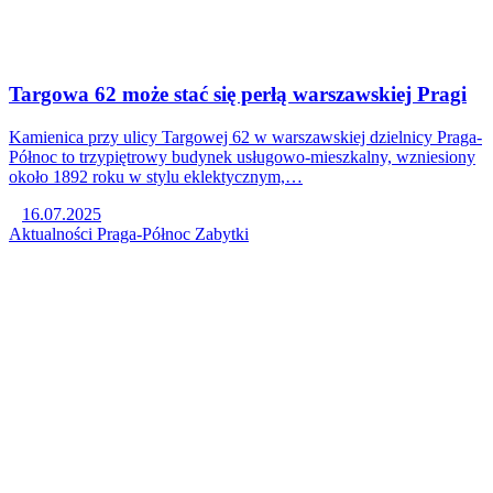
Targowa 62 może stać się perłą warszawskiej Pragi
Kamienica przy ulicy Targowej 62 w warszawskiej dzielnicy Praga-
Północ to trzypiętrowy budynek usługowo-mieszkalny, wzniesiony
około 1892 roku w stylu eklektycznym,…
16.07.2025
Aktualności
Praga-Północ
Zabytki