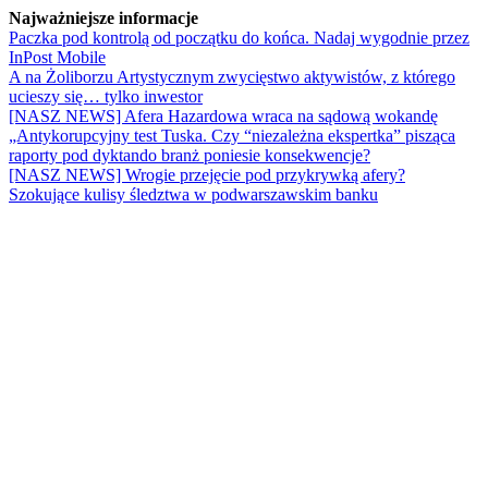
Najważniejsze informacje
Paczka pod kontrolą od początku do końca. Nadaj wygodnie przez
InPost Mobile
A na Żoliborzu Artystycznym zwycięstwo aktywistów, z którego
ucieszy się… tylko inwestor
[NASZ NEWS] Afera Hazardowa wraca na sądową wokandę
„Antykorupcyjny test Tuska. Czy “niezależna ekspertka” pisząca
raporty pod dyktando branż poniesie konsekwencje?
[NASZ NEWS] Wrogie przejęcie pod przykrywką afery?
Szokujące kulisy śledztwa w podwarszawskim banku