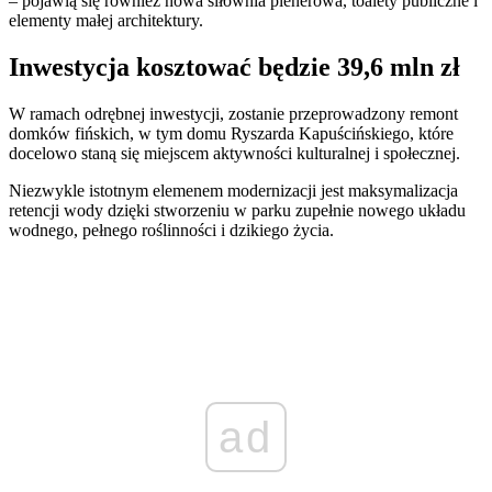
– pojawią się również nowa siłownia plenerowa, toalety publiczne i
elementy małej architektury.
Inwestycja kosztować będzie 39,6 mln zł
W ramach odrębnej inwestycji, zostanie przeprowadzony remont
domków fińskich, w tym domu Ryszarda Kapuścińskiego, które
docelowo staną się miejscem aktywności kulturalnej i społecznej.
Niezwykle istotnym elemenem modernizacji jest maksymalizacja
retencji wody dzięki stworzeniu w parku zupełnie nowego układu
wodnego, pełnego roślinności i dzikiego życia.
ad