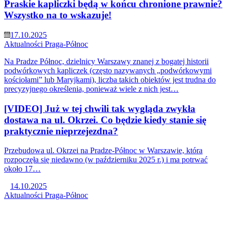
Praskie kapliczki będą w końcu chronione prawnie?
Wszystko na to wskazuje!
17.10.2025
Aktualności
Praga-Północ
Na Pradze Północ, dzielnicy Warszawy znanej z bogatej historii
podwórkowych kapliczek (często nazywanych „podwórkowymi
kościołami” lub Maryjkami), liczba takich obiektów jest trudna do
precyzyjnego określenia, ponieważ wiele z nich jest…
[VIDEO] Już w tej chwili tak wygląda zwykła
dostawa na ul. Okrzei. Co będzie kiedy stanie się
praktycznie nieprzejezdna?
Przebudowa ul. Okrzei na Pradze-Północ w Warszawie, która
rozpoczęła się niedawno (w październiku 2025 r.) i ma potrwać
około 17…
14.10.2025
Aktualności
Praga-Północ