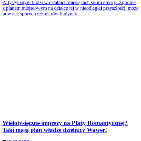
Artystycznym budzi w ostatnich miesiącach sporo emocji. Zgodnie
z planem miejscowym na działce tej w nieodległej przyszłości. może
powstać sporych rozmiarów budynek…
Wielotysięczne imprezy na Plaży Romantycznej?
Taki mają plan władze dzielnicy Wawer!