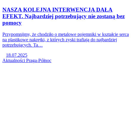
NASZA KOLEJNA INTERWENCJA DAŁA
EFEKT. Najbardziej potrzebujący nie zostaną bez
pomocy
Przypomnijmy, że chodziło o metalowe pojemniki w kształcie serca
na plastikowe nakrętki, z których zyski trafiają do najbardziej
potrzebujących. Ta…
18.07.2025
Aktualności
Praga-Północ