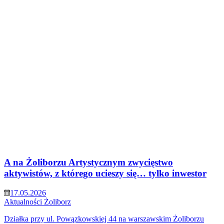
A na Żoliborzu Artystycznym zwycięstwo
aktywistów, z którego ucieszy się… tylko inwestor
17.05.2026
Aktualności
Żoliborz
Działka przy ul. Powązkowskiej 44 na warszawskim Żoliborzu