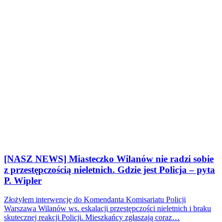
[NASZ NEWS] Miasteczko Wilanów nie radzi sobie
z przestępczością nieletnich. Gdzie jest Policja – pyta
P. Wipler
Złożyłem interwencję do Komendanta Komisariatu Policji
Warszawa Wilanów ws. eskalacji przestępczości nieletnich i braku
skutecznej reakcji Policji. Mieszkańcy zgłaszają coraz…