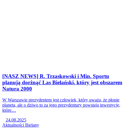
[NASZ NEWS] R. Trzaskowski i Min. Sportu
planują dorżnąć Las Bielański, który jest obszarem
Natura 2000
W Warszawie prezydentem jest człowiek, który uważa, że płonie
planeta, ale o dziwo to za jego prezydentury powstają inwestycje,
które…
24.08.2025
Aktualności
Bielany