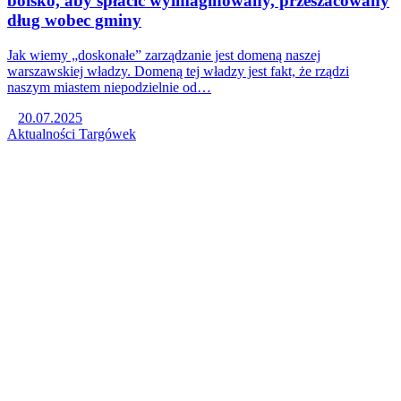
boisko, aby spłacić wyimaginowany, przeszacowany
dług wobec gminy
Jak wiemy „doskonałe” zarządzanie jest domeną naszej
warszawskiej władzy. Domeną tej władzy jest fakt, że rządzi
naszym miastem niepodzielnie od…
20.07.2025
Aktualności
Targówek