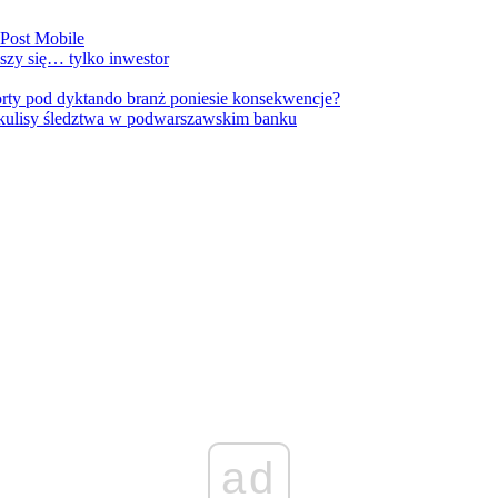
nPost Mobile
szy się… tylko inwestor
orty pod dyktando branż poniesie konsekwencje?
kulisy śledztwa w podwarszawskim banku
ad