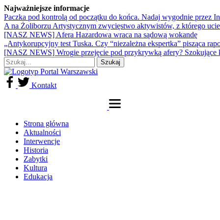
Najważniejsze informacje
Paczka pod kontrolą od początku do końca. Nadaj wygodnie przez I
A na Żoliborzu Artystycznym zwycięstwo aktywistów, z którego ucie
[NASZ NEWS] Afera Hazardowa wraca na sądową wokandę
„Antykorupcyjny test Tuska. Czy “niezależna ekspertka” pisząca rap
[NASZ NEWS] Wrogie przejęcie pod przykrywką afery? Szokujące 
Kontakt
Strona główna
Aktualności
Interwencje
Historia
Zabytki
Kultura
Edukacja