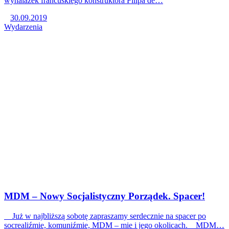
wynalazek francuskiego konstruktora Filipa de…
30.09.2019
Wydarzenia
MDM – Nowy Socjalistyczny Porządek. Spacer!
Już w najbliższą sobotę zapraszamy serdecznie na spacer po
socrealiźmie, komuniźmie, MDM – mie i jego okolicach. MDM…