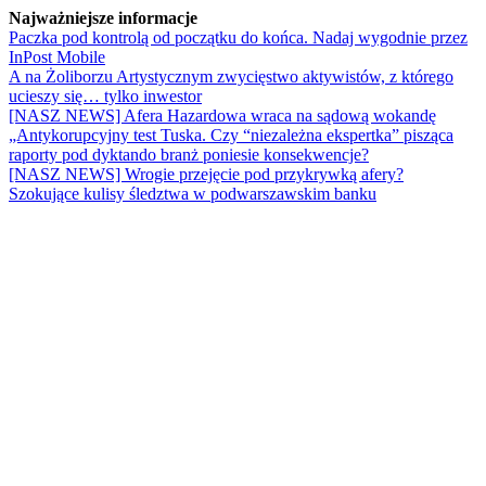
Najważniejsze informacje
Paczka pod kontrolą od początku do końca. Nadaj wygodnie przez
InPost Mobile
A na Żoliborzu Artystycznym zwycięstwo aktywistów, z którego
ucieszy się… tylko inwestor
[NASZ NEWS] Afera Hazardowa wraca na sądową wokandę
„Antykorupcyjny test Tuska. Czy “niezależna ekspertka” pisząca
raporty pod dyktando branż poniesie konsekwencje?
[NASZ NEWS] Wrogie przejęcie pod przykrywką afery?
Szokujące kulisy śledztwa w podwarszawskim banku