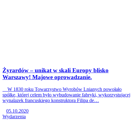
Żyrardów – unikat w skali Europy blisko
Warszawy! Majowe oprowadzanie.
W 1830 roku Towarzystwo Wyrobów Lnianych powołało
spółkę, której celem było wybudowanie fabryki, wykorzystującej
wynalazek francuskiego konstruktora Filipa de…
05.10.2020
Wydarzenia