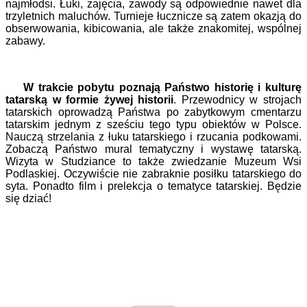
najmłodsi. Łuki, zajęcia, zawody są odpowiednie nawet dla
trzyletnich maluchów. Turnieje łucznicze są zatem okazją do
obserwowania, kibicowania, ale także znakomitej, wspólnej
zabawy.
W trakcie pobytu poznają Państwo historię i kulturę
tatarską w formie żywej historii
. Przewodnicy w strojach
tatarskich oprowadzą Państwa po zabytkowym cmentarzu
tatarskim jednym z sześciu tego typu obiektów w Polsce.
Nauczą strzelania z łuku tatarskiego i rzucania podkowami.
Zobaczą Państwo mural tematyczny i wystawę tatarską.
Wizyta w Studziance to także zwiedzanie Muzeum Wsi
Podlaskiej. Oczywiście nie zabraknie posiłku tatarskiego do
syta. Ponadto
film i prelekcja o tematyce tatarskiej
. Będzie
się dziać!