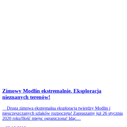
Zimowy Modlin ekstremalnie. Eksploracja
nieznanych terenów!
Druga zimowa ekstremalna eksploracja twierdzy Modlin i
nieuczęszczanych szlaków rozpoczęta! Zapraszamy już 26 stycznia
2020 roku!Ilość miejsc ograniczona! Idąc…