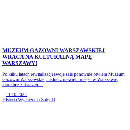
MUZEUM GAZOWNI WARSZAWSKIEJ
WRACA NA KULTURALNĄ MAPĘ
WARSZAWY!
Po kilku latach rewitalizacji swoje sale ponownie otwiera Muzeum
Gazowni Warszawskiej. Jedno z niewielu miejsc w Warszawie,
które bez zniszczeń…
11.10.2022
Historia
Wydarzenia
Zabytki