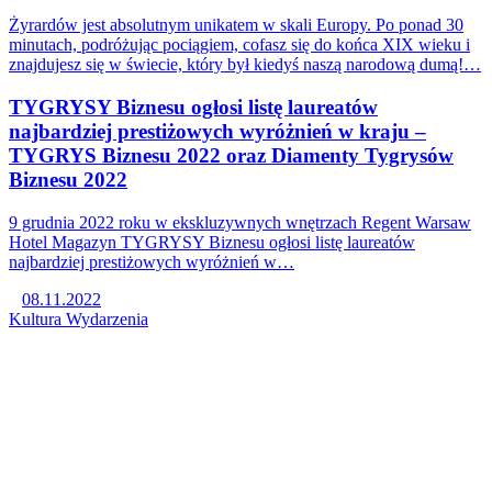
Żyrardów jest absolutnym unikatem w skali Europy. Po ponad 30
minutach, podróżując pociągiem, cofasz się do końca XIX wieku i
znajdujesz się w świecie, który był kiedyś naszą narodową dumą!…
TYGRYSY Biznesu ogłosi listę laureatów
najbardziej prestiżowych wyróżnień w kraju –
TYGRYS Biznesu 2022 oraz Diamenty Tygrysów
Biznesu 2022
9 grudnia 2022 roku w ekskluzywnych wnętrzach Regent Warsaw
Hotel Magazyn TYGRYSY Biznesu ogłosi listę laureatów
najbardziej prestiżowych wyróżnień w…
08.11.2022
Kultura
Wydarzenia