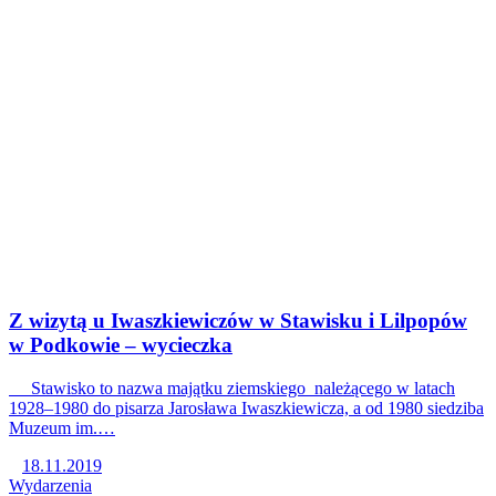
Z wizytą u Iwaszkiewiczów w Stawisku i Lilpopów
w Podkowie – wycieczka
Stawisko to nazwa majątku ziemskiego należącego w latach
1928–1980 do pisarza Jarosława Iwaszkiewicza, a od 1980 siedziba
Muzeum im.…
18.11.2019
Wydarzenia