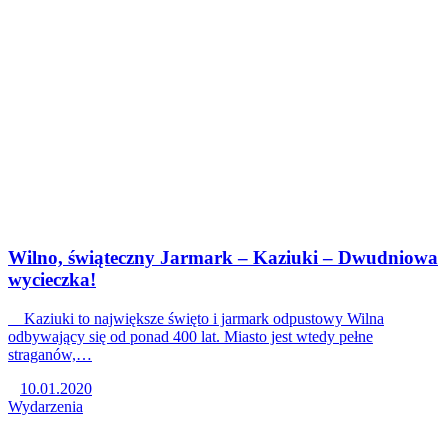
Wilno, świąteczny Jarmark – Kaziuki – Dwudniowa
wycieczka!
Kaziuki to największe święto i jarmark odpustowy Wilna
odbywający się od ponad 400 lat. Miasto jest wtedy pełne
straganów,…
10.01.2020
Wydarzenia