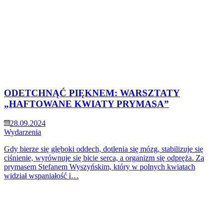
ODETCHNĄĆ PIĘKNEM: WARSZTATY
„HAFTOWANE KWIATY PRYMASA”
28.09.2024
Wydarzenia
Gdy bierze się głęboki oddech, dotlenia się mózg, stabilizuje się
ciśnienie, wyrównuje się bicie serca, a organizm się odpręża. Za
prymasem Stefanem Wyszyńskim, który w polnych kwiatach
widział wspaniałość i…