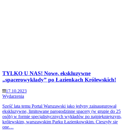
TYLKO U NAS! Nowe, ekskluzywne
„spacerowykłady” po Łazienkach Królewskich!
17.10.2023
Wydarzenia
Sześć lata temu Portal Warszawski jako jedyny zainaugurował
ekskluzywne, limitowane parogodzinne spacery (w grupie do 25
osób) w formie specjalistycznych wykładów po najpiękniejszym,
królewskim, warszawskim Parku Łazienkowskim. Cieszyły się
one…