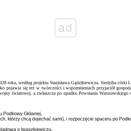
ad
 roku, według projektu Stanisława Gądzikiewicza. Siedziba córki Lilp
o pojawia się też w twórczości i wspomnieniach przyjaciół gospoda
I wojny światowej, a zwłaszcza po upadku Powstania Warszawskiego w 
u Podkowy Głównej,
h, którzy chcą dojechać sami), i rozpoczęcie spaceru po Podk
ładową o Iwaszkiewiczu,