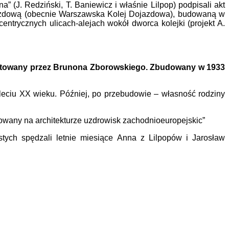
 (J. Redziński, T. Baniewicz i właśnie Lilpop) podpisali akt
ojazdową (obecnie Warszawska Kolej Dojazdowa), budowaną w
centrycznych ulicach-alejach wokół dworca kolejki (projekt A.
ojektowany przez Brunona Zborowskiego. Zbudowany w 1933
leciu XX wieku. Później, po przebudowie – własność rodziny
wany na architekturze uzdrowisk zachodnioeuropejskic”
tych spędzali letnie miesiące Anna z Lilpopów i Jarosław