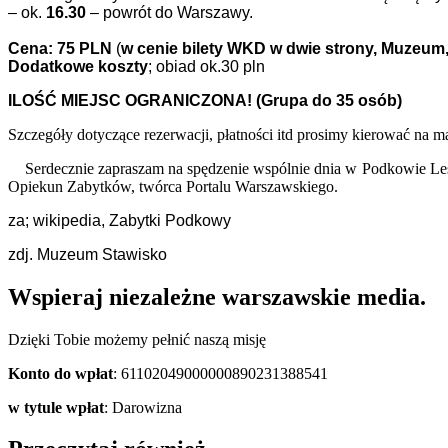
– ok.
16.30
– powrót do Warszawy.
Cena:
75 PLN
(
w cenie bilety WKD w dwie strony, Muzeum
Dodatkowe koszty
; obiad ok.30 pln
ILOŚĆ MIEJSC OGRANICZONA! (Grupa do 35 osób)
Szczegóły dotyczące rezerwacji, płatności itd prosimy kierować na ma
Serdecznie zapraszam na spędzenie wspólnie dnia w Podkowie Leśn
Opiekun Zabytków, twórca Portalu Warszawskiego.
za; wikipedia, Zabytki Podkowy
zdj. Muzeum Stawisko
Wspieraj niezależne warszawskie media.
Dzięki Tobie możemy pełnić naszą misję
Konto do wpłat
: 61102049000000890231388541
w tytule wpłat
: Darowizna