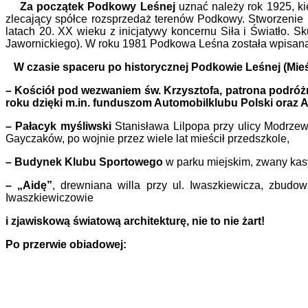
Za początek Podkowy Leśnej
uznać należy rok 1925, kie
zlecający spółce rozsprzedaż terenów Podkowy. Stworzenie
latach 20. XX wieku z inicjatywy koncernu Siła i Światło. Sk
Jawornickiego). W roku 1981 Podkowa Leśna została wpisana 
W czasie spaceru po historycznej Podkowie Leśnej (Mie
– Kościół pod wezwaniem św. Krzysztofa, patrona podróżn
roku dzięki m.in. funduszom Automobilklubu Polski oraz A
– Pałacyk myśliwski
Stanisława Lilpopa przy ulicy Modrze
Gayczaków, po wojnie przez wiele lat mieścił przedszkole,
– Budynek Klubu Sportowego
w parku miejskim, zwany kas
– „Aidę”
, drewniana willa przy ul. Iwaszkiewicza, zbudo
Iwaszkiewiczowie
i zjawiskową światową architekturę, nie to nie żart!
Po przerwie obiadowej: