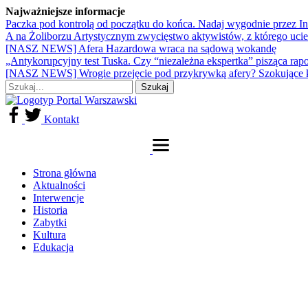
Najważniejsze informacje
Paczka pod kontrolą od początku do końca. Nadaj wygodnie przez I
A na Żoliborzu Artystycznym zwycięstwo aktywistów, z którego ucie
[NASZ NEWS] Afera Hazardowa wraca na sądową wokandę
„Antykorupcyjny test Tuska. Czy “niezależna ekspertka” pisząca rap
[NASZ NEWS] Wrogie przejęcie pod przykrywką afery? Szokujące 
Kontakt
Strona główna
Aktualności
Interwencje
Historia
Zabytki
Kultura
Edukacja