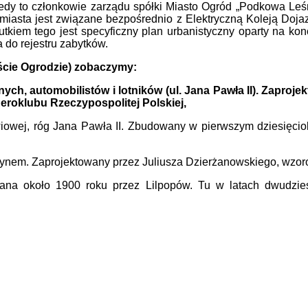
dy to członkowie zarządu spółki Miasto Ogród „Podkowa Leśna”
 miasta jest związane bezpośrednio z Elektryczną Koleją D
utkiem tego jest specyficzny plan urbanistyczny oparty na kon
do rejestru zabytków.
ście Ogrodzie) zobaczymy:
ych, automobilistów i lotników (ul. Jana Pawła II). Zapr
eroklubu Rzeczypospolitej Polskiej,
wiowej, róg Jana Pawła II. Zbudowany w pierwszym dziesięcio
ynem. Zaprojektowany przez Juliusza Dzierżanowskiego, wzoro
wana około 1900 roku przez Lilpopów. Tu w latach dwudzies