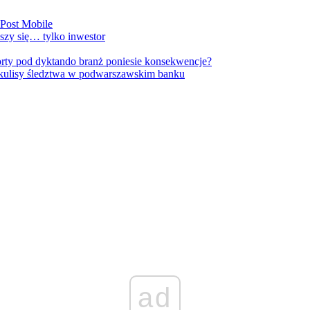
nPost Mobile
szy się… tylko inwestor
orty pod dyktando branż poniesie konsekwencje?
kulisy śledztwa w podwarszawskim banku
ad