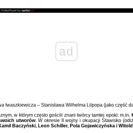
ad
a Iwaszkiewicza – Stanisława Wilhelma Lilpopa (jako część d
znym, w którym często gościli znani twórcy tamtej epoki: m.in.
 swoich utworów
. W okresie II wojny i okupacji Stawisko (od
Kamil Baczyński, Leon Schiller, Pola Gojawiczyńska i Witol