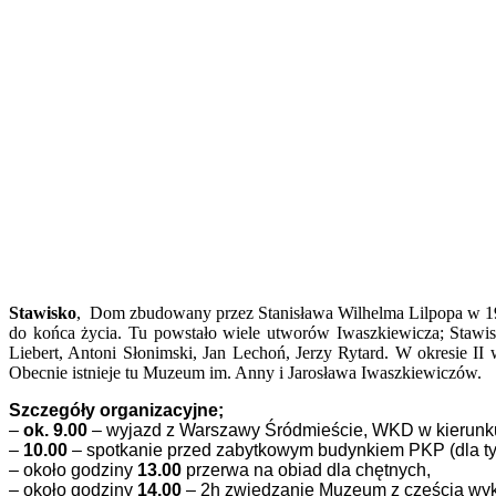
Stawisko
, Dom zbudowany przez Stanisława Wilhelma Lilpopa w 1928
do końca życia. Tu powstało wiele utworów Iwaszkiewicza; Stawisk
Liebert, Antoni Słonimski, Jan Lechoń, Jerzy Rytard. W okresie I
Obecnie istnieje tu Muzeum im. Anny i Jarosława Iwaszkiewiczów.
Szczegóły organizacyjne;
–
ok. 9.00
– wyjazd z Warszawy Śródmieście, WKD w kierunk
–
10.00
– spotkanie przed zabytkowym budynkiem PKP (dla tyc
– około godziny
13.00
przerwa na obiad dla chętnych,
– około godziny
14.00
– 2h zwiedzanie Muzeum z częścią wyk