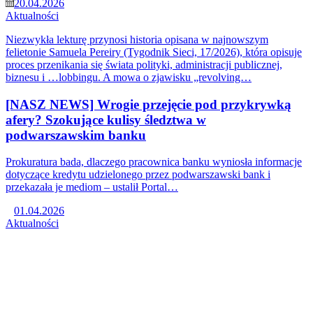
20.04.2026
Aktualności
Niezwykła lekturę przynosi historia opisana w najnowszym
felietonie Samuela Pereiry (Tygodnik Sieci, 17/2026), która opisuje
proces przenikania się świata polityki, administracji publicznej,
biznesu i …lobbingu. A mowa o zjawisku „revolving…
[NASZ NEWS] Wrogie przejęcie pod przykrywką
afery? Szokujące kulisy śledztwa w
podwarszawskim banku
Prokuratura bada, dlaczego pracownica banku wyniosła informacje
dotyczące kredytu udzielonego przez podwarszawski bank i
przekazała je mediom – ustalił Portal…
01.04.2026
Aktualności