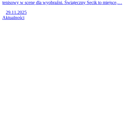
tenisowy w scenę dla wyobraźni. Świąteczny Secik to miejsce,…
29.11.2025
Aktualności