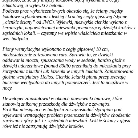
silikatowej, a wylewki z betonu.
Podczas prac wykończeniowych okazało się, że ściany między
lokalowe wybudowano z lekkiej i kruchej cegły gipsowej (słynne
„cienkie ściany” od JWC). Wylewki, niezwykle cienkie wylano z
keramzytu, napowietrzonej mieszanki przenoszącej dźwięki kroków z
sąsiednich lokali. – czytamy we wpisie właściciela mieszkania w
ww. budynku.
Piony wentylacyjne wykonano z cegły gipsowej 10 cm,
niedostatecznie zaizolowano rury. Sprawia to, że dźwięki
oddawania moczu, spuszczania wody w sedesie, bardzo głośne
dźwięki uderzeniowe (ponad 80db) przenikają do mieszkania przy
korzystaniu z kuchni lub łazienki w innych lokalach. Zainstalowano
głośne wentylatory Helios. Cienkie ścianki pionu przepuszczają
buczenie wentylatora do innych pomieszczeń. Jest to uciążliwe w
nocy.
Deweloper zainstalował w oknach nawiewniki biurowe, które
stanowią znikomą przeszkodę dla dźwięków z zewnątrz.
Po kilku miesiącach w budynku zaczął osiadać styropian pod
wylewami wzmagając problem przenoszenia dźwięków chodzenia
zarówno z góry, jak i z sąsiednich mieszkań. Lekkie ściany z gipsu
również nie zatrzymują dźwięków kroków.