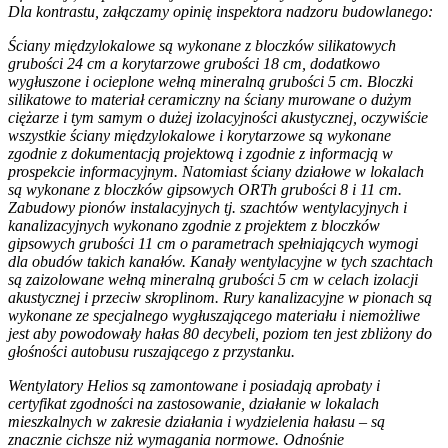
Dla kontrastu, załączamy opinię inspektora nadzoru budowlanego:
Ściany międzylokalowe są wykonane z bloczków silikatowych
grubości 24 cm a korytarzowe grubości 18 cm, dodatkowo
wygłuszone i ocieplone wełną mineralną grubości 5 cm. Bloczki
silikatowe to materiał ceramiczny na ściany murowane o dużym
ciężarze i tym samym o dużej izolacyjności akustycznej, oczywiście
wszystkie ściany międzylokalowe i korytarzowe są wykonane
zgodnie z dokumentacją projektową i zgodnie z informacją w
prospekcie informacyjnym. Natomiast ściany działowe w lokalach
są wykonane z bloczków gipsowych ORTh grubości 8 i 11 cm.
Zabudowy pionów instalacyjnych tj. szachtów wentylacyjnych i
kanalizacyjnych wykonano zgodnie z projektem z bloczków
gipsowych grubości 11 cm o parametrach spełniających wymogi
dla obudów takich kanałów. Kanały wentylacyjne w tych szachtach
są zaizolowane wełną mineralną grubości 5 cm w celach izolacji
akustycznej i przeciw skroplinom. Rury kanalizacyjne w pionach są
wykonane ze specjalnego wygłuszającego materiału i niemożliwe
jest aby powodowały hałas 80 decybeli, poziom ten jest zbliżony do
głośności autobusu ruszającego z przystanku.
Wentylatory Helios są zamontowane i posiadają aprobaty i
certyfikat zgodności na zastosowanie, działanie w lokalach
mieszkalnych w zakresie działania i wydzielenia hałasu – są
znacznie cichsze niż wymagania normowe. Odnośnie