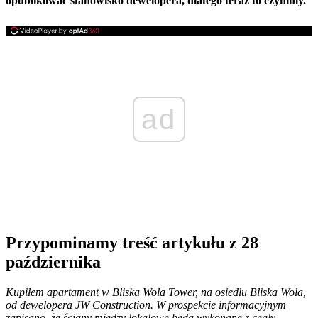
opublikować stanowisko dewelopera, dlatego teraz to czynimy.
ad
Przypominamy treść artykułu z 28
października
Kupiłem apartament w Bliska Wola Tower, na osiedlu Bliska Wola,
od dewelopera JW Construction. W prospekcie informacyjnym
zapisano, że ściany między lokalowe będą wykonane z cegły