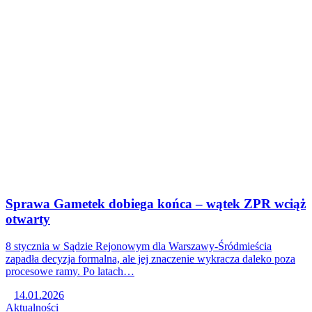
Sprawa Gametek dobiega końca – wątek ZPR wciąż
otwarty
8 stycznia w Sądzie Rejonowym dla Warszawy-Śródmieścia
zapadła decyzja formalna, ale jej znaczenie wykracza daleko poza
procesowe ramy. Po latach…
14.01.2026
Aktualności