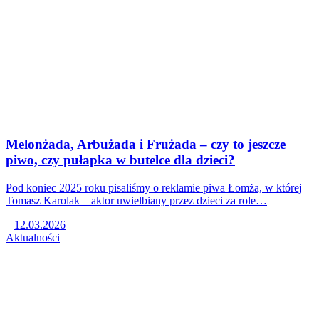
Melonżada, Arbużada i Frużada – czy to jeszcze
piwo, czy pułapka w butelce dla dzieci?
Pod koniec 2025 roku pisaliśmy o reklamie piwa Łomża, w której
Tomasz Karolak – aktor uwielbiany przez dzieci za role…
12.03.2026
Aktualności