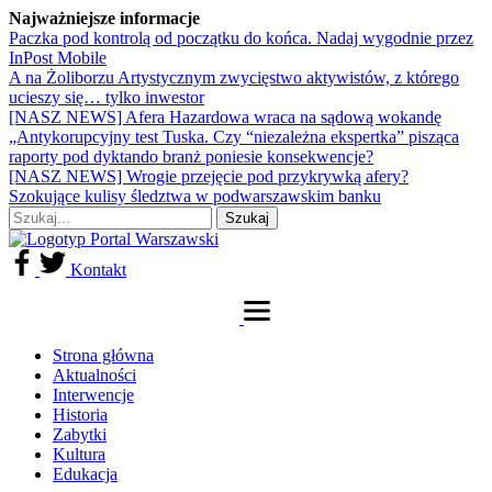
Najważniejsze informacje
Paczka pod kontrolą od początku do końca. Nadaj wygodnie przez
InPost Mobile
A na Żoliborzu Artystycznym zwycięstwo aktywistów, z którego
ucieszy się… tylko inwestor
[NASZ NEWS] Afera Hazardowa wraca na sądową wokandę
„Antykorupcyjny test Tuska. Czy “niezależna ekspertka” pisząca
raporty pod dyktando branż poniesie konsekwencje?
[NASZ NEWS] Wrogie przejęcie pod przykrywką afery?
Szokujące kulisy śledztwa w podwarszawskim banku
Kontakt
Strona główna
Aktualności
Interwencje
Historia
Zabytki
Kultura
Edukacja