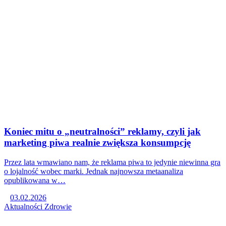
Koniec mitu o „neutralności” reklamy, czyli jak
marketing piwa realnie zwiększa konsumpcję
Przez lata wmawiano nam, że reklama piwa to jedynie niewinna gra
o lojalność wobec marki. Jednak najnowsza metaanaliza
opublikowana w…
03.02.2026
Aktualności
Zdrowie