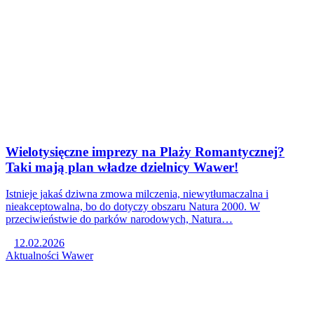
Wielotysięczne imprezy na Plaży Romantycznej?
Taki mają plan władze dzielnicy Wawer!
Istnieje jakaś dziwna zmowa milczenia, niewytłumaczalna i
nieakceptowalna, bo do dotyczy obszaru Natura 2000. W
przeciwieństwie do parków narodowych, Natura…
12.02.2026
Aktualności
Wawer