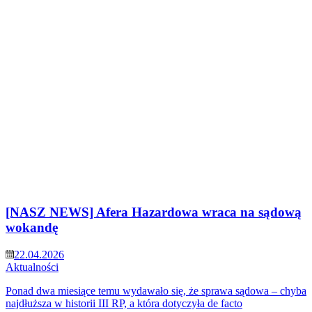
[NASZ NEWS] Afera Hazardowa wraca na sądową
wokandę
22.04.2026
Aktualności
Ponad dwa miesiące temu wydawało się, że sprawa sądowa – chyba
najdłuższa w historii III RP, a która dotyczyła de facto