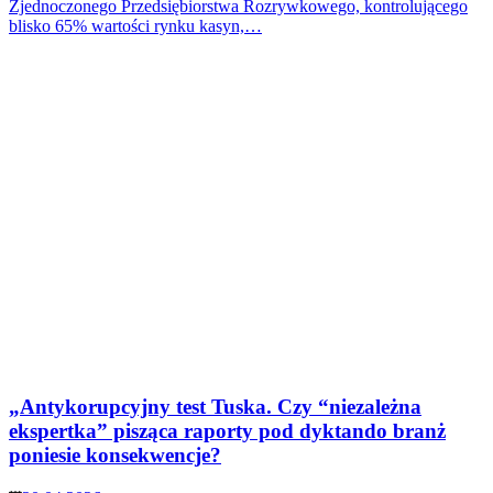
Zjednoczonego Przedsiębiorstwa Rozrywkowego, kontrolującego
blisko 65% wartości rynku kasyn,…
„Antykorupcyjny test Tuska. Czy “niezależna
ekspertka” pisząca raporty pod dyktando branż
poniesie konsekwencje?