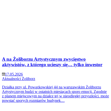
A na Żoliborzu Artystycznym zwycięstwo
aktywistów, z którego ucieszy się… tylko inwestor
17.05.2026
Aktualności
Żoliborz
Działka przy ul. Powązkowskiej 44 na warszawskim Żoliborzu
Artystycznym budzi w ostatnich miesiącach sporo emocji. Zgodnie
z planem miejscowym na działce tej w nieodległej przyszłości. może
powstać sporych rozmiarów budynek…