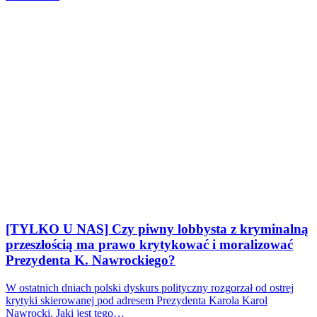
[TYLKO U NAS] Czy piwny lobbysta z kryminalną
przeszłością ma prawo krytykować i moralizować
Prezydenta K. Nawrockiego?
W ostatnich dniach polski dyskurs polityczny rozgorzał od ostrej
krytyki skierowanej pod adresem Prezydenta Karola Karol
Nawrocki. Jaki jest tego…