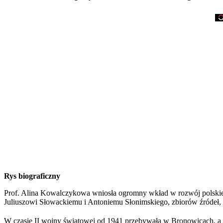
Rys biograficzny
Prof. Alina Kowalczykowa wniosła ogromny wkład w rozwój polskieg
Juliuszowi Słowackiemu i Antoniemu Słonimskiego, zbiorów źródeł,
W czasie II wojny światowej od 1941 przebywała w Bronowicach, a