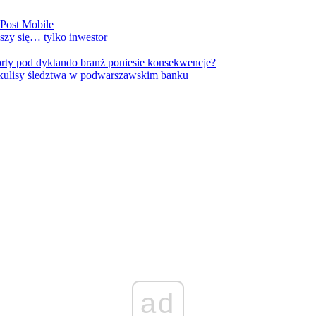
nPost Mobile
szy się… tylko inwestor
orty pod dyktando branż poniesie konsekwencje?
kulisy śledztwa w podwarszawskim banku
ad