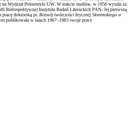
ę na Wydział Polonistyki UW. W trakcie studiów, w 1956 wyszła za
fii Retrospektywnej Instytutu Badań Literackich PAN. Jej pierwszą
pracę doktorską pt.
Rozwój twórczości lirycznej Słonimskiego w
órym publikowała w latach 1967–1983 swoje prace