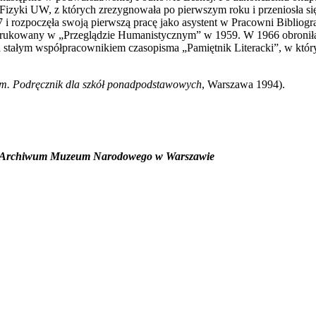
Fizyki UW, z których zrezygnowała po pierwszym roku i przeniosła si
 i rozpoczęła swoją pierwszą pracę jako asystent w Pracowni Bibliogra
rukowany w „Przeglądzie Humanistycznym” w 1959. W 1966 obroniła 
ła stałym współpracownikiem czasopisma „Pamiętnik Literacki”, w kt
. Podręcznik dla szkół ponadpodstawowych
, Warszawa 1994).
mi, Archiwum Muzeum Narodowego w Warszawie