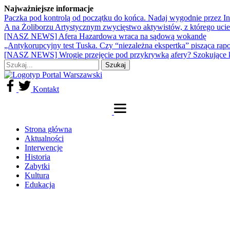
Najważniejsze informacje
Paczka pod kontrolą od początku do końca. Nadaj wygodnie przez I
A na Żoliborzu Artystycznym zwycięstwo aktywistów, z którego ucie
[NASZ NEWS] Afera Hazardowa wraca na sądową wokandę
„Antykorupcyjny test Tuska. Czy “niezależna ekspertka” pisząca rap
[NASZ NEWS] Wrogie przejęcie pod przykrywką afery? Szokujące 
Kontakt
Strona główna
Aktualności
Interwencje
Historia
Zabytki
Kultura
Edukacja