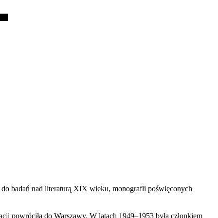
do badań nad literaturą XIX wieku, monografii poświęconych
acji powróciła do Warszawy. W latach 1949–1953 była członkiem