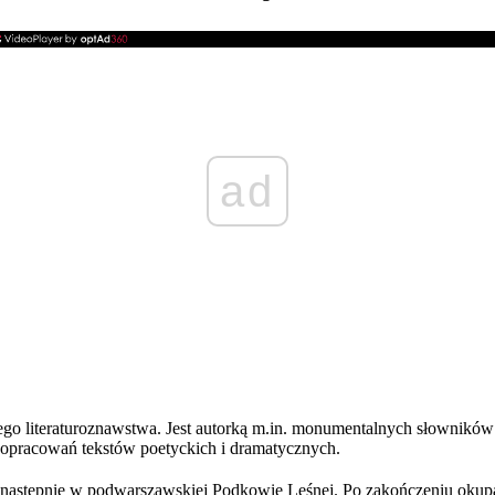
ad
o literaturoznawstwa. Jest autorką m.in. monumentalnych słowników 
 opracowań tekstów poetyckich i dramatycznych.
 następnie w podwarszawskiej Podkowie Leśnej
. Po zakończeniu okup