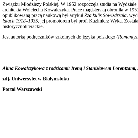
Związku Młodzieży Polskiej. W 1952 rozpoczęła studia na Wydziale 
architekta Wojciecha Kowalczyka. Pracę magisterską obroniła w 1957
opublikowaną pracą naukową był artykuł
Zza kulis Sowizdrzała
, wyd
latach 1918–1935
, jej promotorem był prof. Kazimierz Wyka. Zosta
historycznoliterackie.
Jest autorką podręczników szkolnych do języka polskiego (
Romantyzm
Alina Kowalczykowa z rodzicami: Ireną i Stanisławem Lorentza
zdj. Uniwersytet w Białymstoku
Portal Warszawski