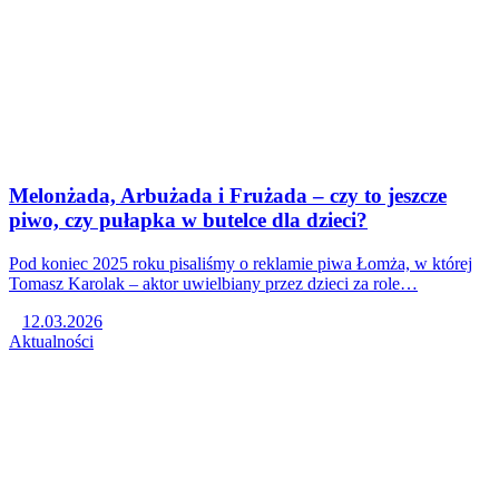
Melonżada, Arbużada i Frużada – czy to jeszcze
piwo, czy pułapka w butelce dla dzieci?
Pod koniec 2025 roku pisaliśmy o reklamie piwa Łomża, w której
Tomasz Karolak – aktor uwielbiany przez dzieci za role…
12.03.2026
Aktualności