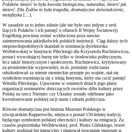
Polaków śmierć to była kwestia biologiczna, naturalna, śmierć jak
śmierć. Dla Żydów to była tragedia, dramatyczne doświadczenie,
metafizyka
[…].
W zasadzie za to jedno zdanie (ale nie było ono jedyne z serii
lżących Polaków i ich pamięć o ofiarach II Wojny Światowej)
Engelking powinna zostać wykluczona poza nawias
zainteresowania jakiejkolwiek polskich instytucji. Ciąg dalszy tych
nieprawdopodobnych skandali to nominacja dyrektorska
Wróblewskiej w Instytucie Pileckiego dla Krzysztofa Ruchniewicza,
postaci wywołującej burzę nie tylko w środowisku politycznym,
lecz także historycznym i społecznym. Ruchniewicz, krytykowany
za proniemieckie wypowiedzi, m.in. postulaty rozliczania
odszkodowań za mienie niemieckie przejęte po wojnie, stał się
symbolem rozminięcia się z misją Instytutu, który ma czcić pamięć
Witolda Pileckiego. Ujawnione w ostatnich dniach jego plany
organizacji seminariów dotyczących zwrotów dóbr kultury przez
Polskę na rzecz Niemiec czy Ukrainy zostały odebrane jako
kwestionowanie polskiej racji stanu i zdrada polityczna.
Równie dramatyczna jest historia Muzeum Polskiego w
szwajcarskim Rapperswilu, miejsca o ponad 150-letniej tradycji,
będącego symbolem polskiej obecności i kultury na emigracji. Za
czasów poprzednika Wróblewskiej, prof. Piotra Glińskiego, resort
kultury podpisał list intencyjny i planował powstanie muzeum w