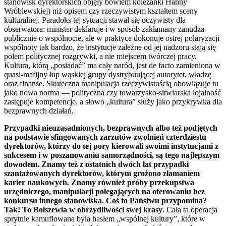
stanowisk dyrektorskich objęły bowiem koleżanki Hanny
Wróblewskiej) niż opisem czy rzeczywistym kształtem sceny
kulturalnej. Paradoks tej sytuacji stawał się oczywisty dla
obserwatora: minister deklaruje i w sposób zakłamany zanudza
publicznie o wspólnocie, ale w praktyce dokonuje ostrej polaryzacji
wspólnoty tak bardzo, że instytucje zależne od jej nadzoru stają się
polem politycznej rozgrywki, a nie miejscem twórczej pracy.
Kultura, którą „posiadać” ma cały naród, jest de facto zamieniona w
quasi-mafijny łup wąskiej grupy dystrybuującej autorytet, władzę
oraz finanse. Skuteczna manipulacja rzeczywistością obowiązuje tu
jako nowa norma — polityczna czy towarzysko-sitwiarska lojalność
zastępuje kompetencje, a słowo „kultura” służy jako przykrywka dla
bezprawnych działań.
Przypadki nieuzasadnionych, bezprawnych albo też podjętych
na podstawie sfingowanych zarzutów zwolnień czterdziestu
dyrektorów, którzy do tej pory kierowali swoimi instytucjami z
sukcesem i w poszanowaniu samorządności, są tego najlepszym
dowodem. Znamy też z ostatnich dwóch lat przypadki
szantażowanych dyrektorów, którym grożono złamaniem
karier naukowych. Znamy również próby przekupstwa
urzędniczego, manipulacji polegających na oferowaniu bez
konkursu innego stanowiska. Coś to Państwu przypomina?
Tak! To Bolszewia w obrzydliwości swej krasy
. Cała ta operacja
sprytnie kamuflowana była hasłem „wspólnej kultury”, które w