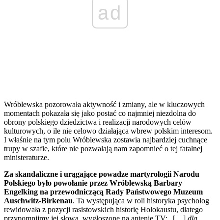
ad
Wróblewska pozorowała aktywność i zmiany, ale w kluczowych
momentach pokazała się jako postać co najmniej niezdolna do
obrony polskiego dziedzictwa i realizacji narodowych celów
kulturowych, o ile nie celowo działająca wbrew polskim interesom.
I właśnie na tym polu Wróblewska zostawia najbardziej cuchnące
trupy w szafie, które nie pozwalają nam zapomnieć o tej fatalnej
ministeraturze.
Za skandaliczne i urągające powadze martyrologii Narodu
Polskiego było powołanie przez Wróblewską Barbary
Engelking na przewodniczącą Rady Państwowego Muzeum
Auschwitz-Birkenau
. Ta występująca w roli historyka psycholog
rewidowała z pozycji rasistowskich historię Holokaustu, dlatego
przypomnijmy jej słowa, wygłoszone na antenie TV: „[…]
dla