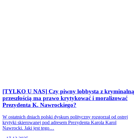
[TYLKO U NAS] Czy piwny lobbysta z kryminalną
przeszłością ma prawo krytykować i moralizować
Prezydenta K. Nawrockiego?
W ostatnich dniach polski dyskurs polityczny rozgorzał od ostrej
krytyki skierowanej pod adresem Prezydenta Karola Karol
Nawrocki. Jaki jest tego…