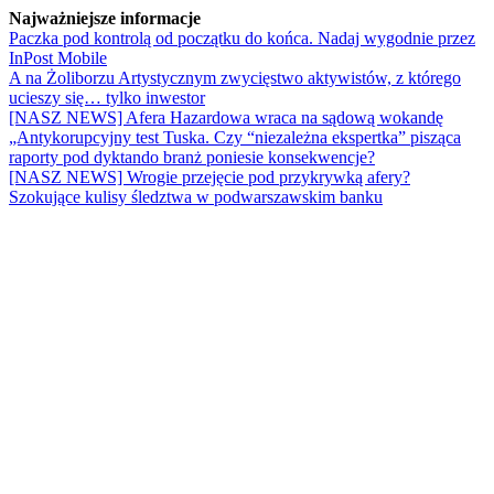
Najważniejsze informacje
Paczka pod kontrolą od początku do końca. Nadaj wygodnie przez
InPost Mobile
A na Żoliborzu Artystycznym zwycięstwo aktywistów, z którego
ucieszy się… tylko inwestor
[NASZ NEWS] Afera Hazardowa wraca na sądową wokandę
„Antykorupcyjny test Tuska. Czy “niezależna ekspertka” pisząca
raporty pod dyktando branż poniesie konsekwencje?
[NASZ NEWS] Wrogie przejęcie pod przykrywką afery?
Szokujące kulisy śledztwa w podwarszawskim banku