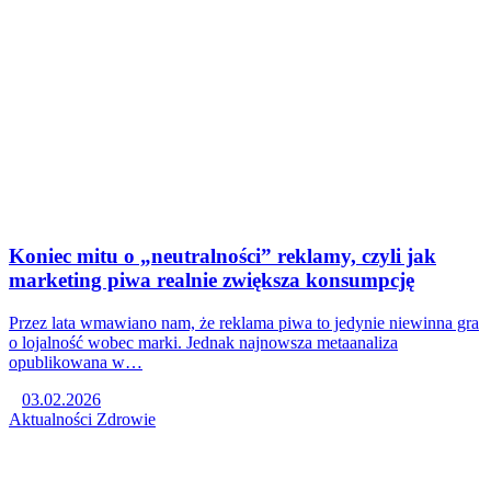
Koniec mitu o „neutralności” reklamy, czyli jak
marketing piwa realnie zwiększa konsumpcję
Przez lata wmawiano nam, że reklama piwa to jedynie niewinna gra
o lojalność wobec marki. Jednak najnowsza metaanaliza
opublikowana w…
03.02.2026
Aktualności
Zdrowie