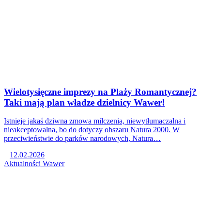
Wielotysięczne imprezy na Plaży Romantycznej?
Taki mają plan władze dzielnicy Wawer!
Istnieje jakaś dziwna zmowa milczenia, niewytłumaczalna i
nieakceptowalna, bo do dotyczy obszaru Natura 2000. W
przeciwieństwie do parków narodowych, Natura…
12.02.2026
Aktualności
Wawer