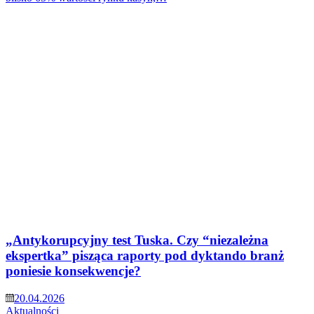
„Antykorupcyjny test Tuska. Czy “niezależna
ekspertka” pisząca raporty pod dyktando branż
poniesie konsekwencje?
20.04.2026
Aktualności