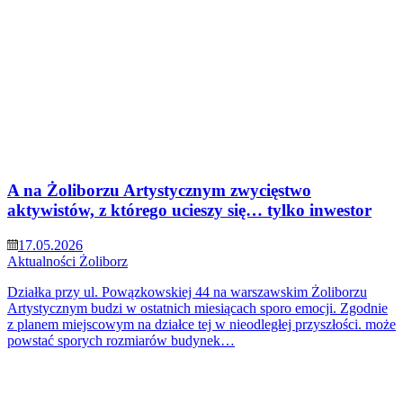
A na Żoliborzu Artystycznym zwycięstwo
aktywistów, z którego ucieszy się… tylko inwestor
17.05.2026
Aktualności
Żoliborz
Działka przy ul. Powązkowskiej 44 na warszawskim Żoliborzu
Artystycznym budzi w ostatnich miesiącach sporo emocji. Zgodnie
z planem miejscowym na działce tej w nieodległej przyszłości. może
powstać sporych rozmiarów budynek…