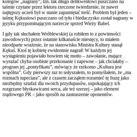
kolegów „nagrany”, tzn. tak długo delikwentowi puszczano na
taśmie czytane przez lektora rzeczone twierdzenie, że nawet
najtępszy uczeń był w stanie zapamiętać treść. Problem był jeden –
taśmę Kękusiowi puszczano od tyłu i biedaczysko został nagrany w
języku przypominającym narzecze sprzed Wieży Babel.
I gdy tak słuchałem Wróblewskiej (a robiłem to z powinności
zawodowych) przez ostatnie kilkanaście miesięcy, to miałem
nieodparte wrażenie, że na stanowisku Ministra Kultury stanął
Kękuś. Ktoś tę kobietę ewidentnie nagrał! W każdym jej
wystąpieniu pojawiało bowiem się motto – zawołanie, mające
wyrażać chyba osobiste przekonanie i zapewne – jak chciałaby –
program jej „pontyfikatu”, mówiący że rzekomo „Kultura jest
wspólna”. Gdy pierwszy raz to usłyszałem, to pomyślałem, że „ma
rozmach tupeciara”, ale z czasem zacząłem rozumieć tę frazę jako
niezbędny sztafaż dla swoich przydupasów, uspokajający ich
rozgrzane błyskawicami serca, ale też szerzej – jako element
rządowego PR – jako sposób na zastraszenie oponentów.