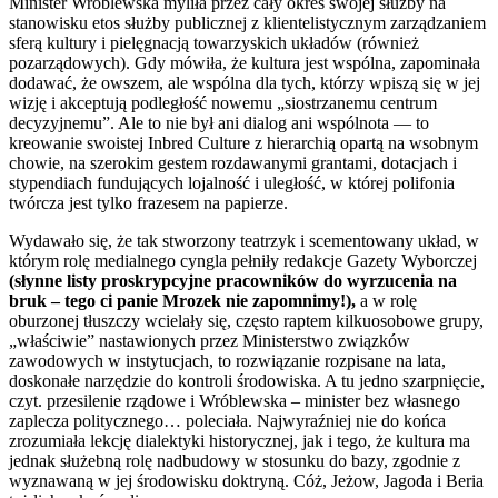
Minister Wróblewska myliła przez cały okres swojej służby na
stanowisku etos służby publicznej z klientelistycznym zarządzaniem
sferą kultury i pielęgnacją towarzyskich układów (również
pozarządowych). Gdy mówiła, że kultura jest wspólna, zapominała
dodawać, że owszem, ale wspólna dla tych, którzy wpiszą się w jej
wizję i akceptują podległość nowemu „siostrzanemu centrum
decyzyjnemu”. Ale to nie był ani dialog ani wspólnota — to
kreowanie swoistej Inbred Culture z hierarchią opartą na wsobnym
chowie, na szerokim gestem rozdawanymi grantami, dotacjach i
stypendiach fundujących lojalność i uległość, w której polifonia
twórcza jest tylko frazesem na papierze.
Wydawało się, że tak stworzony teatrzyk i scementowany układ, w
którym rolę medialnego cyngla pełniły redakcje Gazety Wyborczej
(słynne listy proskrypcyjne pracowników do wyrzucenia na
bruk – tego ci panie Mrozek nie zapomnimy!),
a w rolę
oburzonej tłuszczy wcielały się, często raptem kilkuosobowe grupy,
„właściwie” nastawionych przez Ministerstwo związków
zawodowych w instytucjach, to rozwiązanie rozpisane na lata,
doskonałe narzędzie do kontroli środowiska. A tu jedno szarpnięcie,
czyt. przesilenie rządowe i Wróblewska – minister bez własnego
zaplecza politycznego… poleciała. Najwyraźniej nie do końca
zrozumiała lekcję dialektyki historycznej, jak i tego, że kultura ma
jednak służebną rolę nadbudowy w stosunku do bazy, zgodnie z
wyznawaną w jej środowisku doktryną. Cóż, Jeżow, Jagoda i Beria