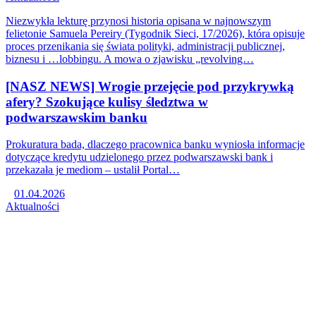
Niezwykła lekturę przynosi historia opisana w najnowszym
felietonie Samuela Pereiry (Tygodnik Sieci, 17/2026), która opisuje
proces przenikania się świata polityki, administracji publicznej,
biznesu i …lobbingu. A mowa o zjawisku „revolving…
[NASZ NEWS] Wrogie przejęcie pod przykrywką
afery? Szokujące kulisy śledztwa w
podwarszawskim banku
Prokuratura bada, dlaczego pracownica banku wyniosła informacje
dotyczące kredytu udzielonego przez podwarszawski bank i
przekazała je mediom – ustalił Portal…
01.04.2026
Aktualności