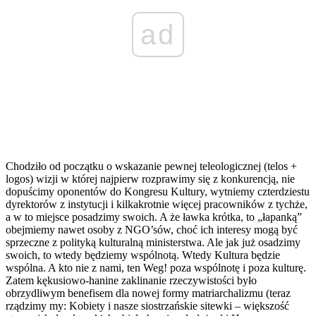
ad
Chodziło od początku o wskazanie pewnej teleologicznej (telos +
logos) wizji w której najpierw rozprawimy się z konkurencją, nie
dopuścimy oponentów do Kongresu Kultury, wytniemy czterdziestu
dyrektorów z instytucji i kilkakrotnie więcej pracowników z tychże,
a w to miejsce posadzimy swoich. A że ławka krótka, to „łapanką”
obejmiemy nawet osoby z NGO’sów, choć ich interesy mogą być
sprzeczne z polityką kulturalną ministerstwa. Ale jak już osadzimy
swoich, to wtedy będziemy wspólnotą. Wtedy Kultura będzie
wspólna. A kto nie z nami, ten Weg! poza wspólnotę i poza kulturę.
Zatem kękusiowo-hanine zaklinanie rzeczywistości było
obrzydliwym benefisem dla nowej formy matriarchalizmu (teraz
rządzimy my: Kobiety i nasze siostrzańskie sitewki – większość