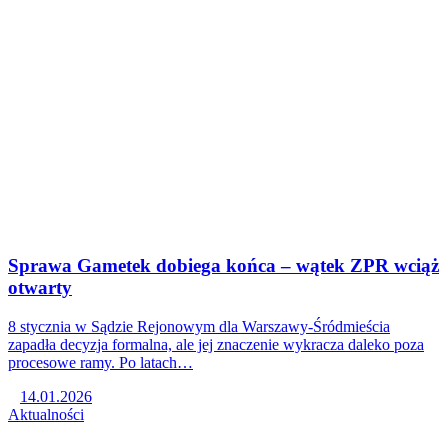
Sprawa Gametek dobiega końca – wątek ZPR wciąż
otwarty
8 stycznia w Sądzie Rejonowym dla Warszawy-Śródmieścia
zapadła decyzja formalna, ale jej znaczenie wykracza daleko poza
procesowe ramy. Po latach…
14.01.2026
Aktualności