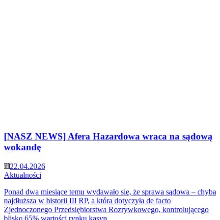
[NASZ NEWS] Afera Hazardowa wraca na sądową
wokandę
22.04.2026
Aktualności
Ponad dwa miesiące temu wydawało się, że sprawa sądowa – chyba
najdłuższa w historii III RP, a która dotyczyła de facto
Zjednoczonego Przedsiębiorstwa Rozrywkowego, kontrolującego
blisko 65% wartości rynku kasyn,…