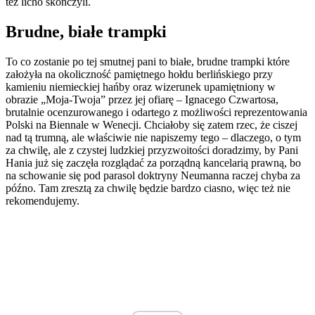
też licho skończyli.
Brudne, białe trampki
To co zostanie po tej smutnej pani to białe, brudne trampki które
założyła na okoliczność pamiętnego hołdu berlińskiego przy
kamieniu niemieckiej hańby oraz wizerunek upamiętniony w
obrazie „Moja-Twoja” przez jej ofiarę – Ignacego Czwartosa,
brutalnie ocenzurowanego i odartego z możliwości reprezentowania
Polski na Biennale w Wenecji. Chciałoby się zatem rzec, że ciszej
nad tą trumną, ale właściwie nie napiszemy tego – dlaczego, o tym
za chwilę, ale z czystej ludzkiej przyzwoitości doradzimy, by Pani
Hania już się zaczęła rozglądać za porządną kancelarią prawną, bo
na schowanie się pod parasol doktryny Neumanna raczej chyba za
późno. Tam zresztą za chwilę będzie bardzo ciasno, więc też nie
rekomendujemy.