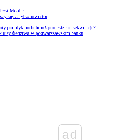
nPost Mobile
szy się… tylko inwestor
orty pod dyktando branż poniesie konsekwencje?
kulisy śledztwa w podwarszawskim banku
ad