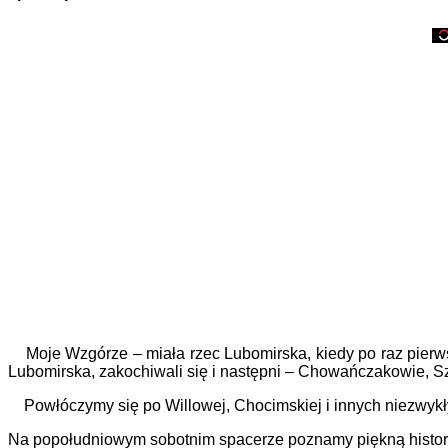
Moje Wzgórze – miała rzec Lubomirska, kiedy po raz pierws
Lubomirska, zakochiwali się i następni – Chowańczakowie, Szu
Powłóczymy się po Willowej, Chocimskiej i innych niezwykłyc
Na popołudniowym sobotnim spacerze poznamy piękną histor