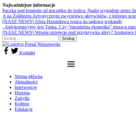
Najważniejsze informacje
Paczka pod kontrolą od początku do końca. Nadaj wygodnie przez I
A na Żoliborzu Artystycznym zwycięstwo aktywistów, z którego ucie
[NASZ NEWS] Afera Hazardowa wraca na sądową wokandę
„Antykorupcyjny test Tuska. Czy “niezależna ekspertka” pisząca rap
[NASZ NEWS] Wrogie przejęcie pod przykrywką afery? Szokujące 
Kontakt
Strona główna
Aktualności
Interwencje
Historia
Zabytki
Kultura
Edukacja