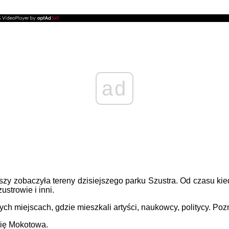
ad
zy zobaczyła tereny dzisiejszego parku Szustra. Od czasu ki
strowie i inni.
h miejscach, gdzie mieszkali artyści, naukowcy, politycy. Poz
ię Mokotowa.