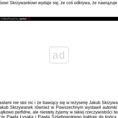
ubowi Skrzywankowi wydaje się, że coś odkrywa, że nawiązuje 
ad
asłami nie stoi nic i że bawiący się w reżyserię Jakub Skrzywa
 Jakub Skrzywanek również w Powszechnym wystawił autorski 
kowo perfidne, ale niestety żyjemy w takiej rzeczywistości tea
rekcję Pawła Łysaka i Pawła Sztarbowskiego traktuje do koń