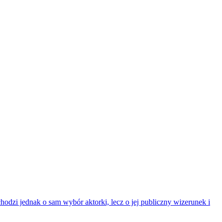
dzi jednak o sam wybór aktorki, lecz o jej publiczny wizerunek i