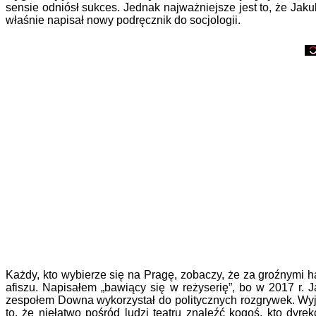
sensie odniósł sukces. Jednak najważniejsze jest to, że Jak
właśnie napisał nowy podręcznik do socjologii.
Każdy, kto wybierze się na Pragę, zobaczy, że za groźnymi h
afiszu. Napisałem „bawiący się w reżyserię”, bo w 2017 r.
zespołem Downa wykorzystał do politycznych rozgrywek. Wyjąt
to, że niełatwo pośród ludzi teatru znaleźć kogoś, kto dy