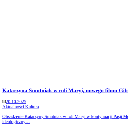
Katarzyna Smutniak w roli Maryi, nowego filmu Gibs
20.10.2025
Aktualności
Kultura
Obsadzenie Katarzyny Smutniak w roli Maryi w kontynuacji Pasji Mel
ideologiczny…