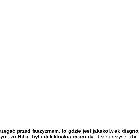
rzegać przed faszyzmem, to gdzie jest jakakolwiek diag
ym, że Hitler był intelektualną miernotą.
Jeżeli reżyser chc