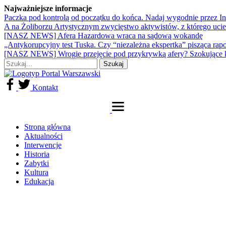
Najważniejsze informacje
Paczka pod kontrolą od początku do końca. Nadaj wygodnie przez I
A na Żoliborzu Artystycznym zwycięstwo aktywistów, z którego ucie
[NASZ NEWS] Afera Hazardowa wraca na sądową wokandę
„Antykorupcyjny test Tuska. Czy “niezależna ekspertka” pisząca rap
[NASZ NEWS] Wrogie przejęcie pod przykrywką afery? Szokujące 
Kontakt
Strona główna
Aktualności
Interwencje
Historia
Zabytki
Kultura
Edukacja