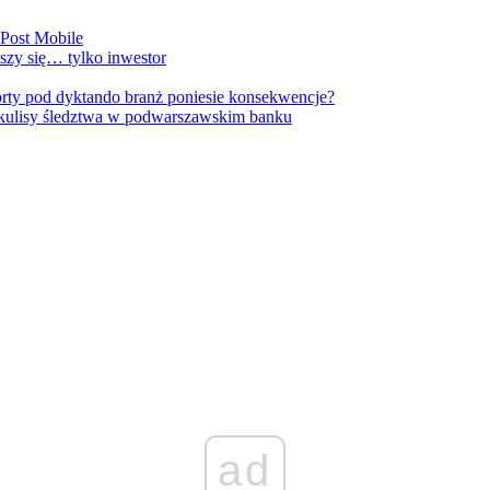
nPost Mobile
szy się… tylko inwestor
orty pod dyktando branż poniesie konsekwencje?
kulisy śledztwa w podwarszawskim banku
ad