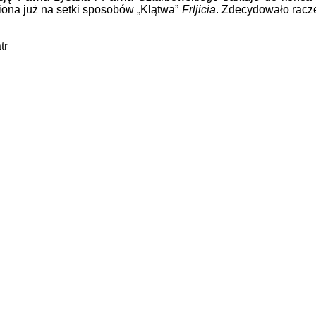
ona już na setki sposobów „Klątwa”
Frljicia
. Zdecydowało raczej
tr