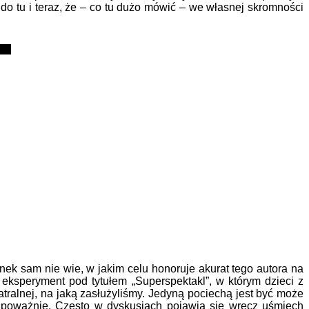
do tu i teraz, że – co tu dużo mówić – we własnej skromności
nek sam nie wie, w jakim celu honoruje akurat tego autora na
eksperyment pod tytułem „Superspektakl”, w którym dzieci z
tralnej, na jaką zasłużyliśmy. Jedyną pociechą jest być może
ca poważnie. Często w dyskusjach pojawia się wręcz uśmiech