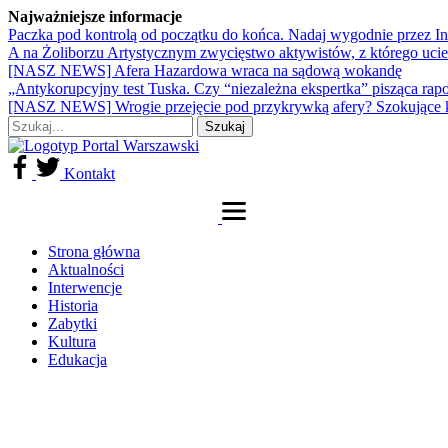
Najważniejsze informacje
Paczka pod kontrolą od początku do końca. Nadaj wygodnie przez I
A na Żoliborzu Artystycznym zwycięstwo aktywistów, z którego ucie
[NASZ NEWS] Afera Hazardowa wraca na sądową wokandę
„Antykorupcyjny test Tuska. Czy “niezależna ekspertka” pisząca rap
[NASZ NEWS] Wrogie przejęcie pod przykrywką afery? Szokujące 
Kontakt
Strona główna
Aktualności
Interwencje
Historia
Zabytki
Kultura
Edukacja