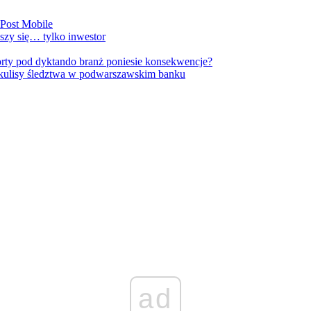
nPost Mobile
szy się… tylko inwestor
orty pod dyktando branż poniesie konsekwencje?
kulisy śledztwa w podwarszawskim banku
ad