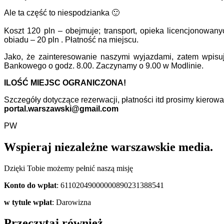
Ale ta część to niespodzianka 🙂
Koszt 120 pln – obejmuje; transport, opieka licencjonowan
obiadu – 20 pln . Płatność na miejscu.
Jako, że zainteresowanie naszymi wyjazdami, zatem wpisu
Bankowego o godz. 8.00. Zaczynamy o 9.00 w Modlinie.
ILOŚĆ MIEJSC OGRANICZONA!
Szczegóły dotyczące rezerwacji, płatności itd prosimy kierowa
portal.warszawski@gmail.co
m
PW
Wspieraj niezależne warszawskie media.
Dzięki Tobie możemy pełnić naszą misję
Konto do wpłat
: 61102049000000890231388541
w tytule wpłat
: Darowizna
Przeczytaj również