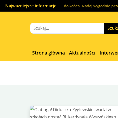
Najważniejsze informacje
Paczka pod kontrolą od początku do końca. Nadaj wygodnie przez
Strona główna
Aktualności
Interwe