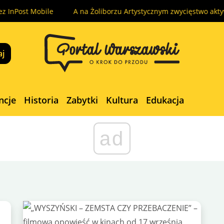
 InPost Mobile
A na Żoliborzu Artystycznym zwycięstwo aktywis
ncje
Historia
Zabytki
Kultura
Edukacja
ad