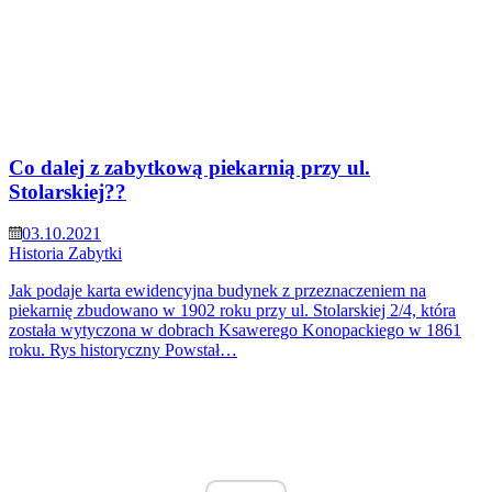
Co dalej z zabytkową piekarnią przy ul.
Stolarskiej??
03.10.2021
Historia
Zabytki
Jak podaje karta ewidencyjna budynek z przeznaczeniem na
piekarnię zbudowano w 1902 roku przy ul. Stolarskiej 2/4, która
została wytyczona w dobrach Ksawerego Konopackiego w 1861
roku. Rys historyczny Powstał…