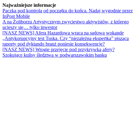
Najważniejsze informacje
Paczka pod kontrolą od początku do końca. Nadaj wygodnie przez
InPost Mobile
A na Żoliborzu Artystycznym zwycięstwo aktywistów, z którego
ucieszy się… tylko inwestor
[NASZ NEWS] Afera Hazardowa wraca na sądową wokandę
„Antykorupcyjny test Tuska. Czy “niezależna ekspertka” pisząca
raporty pod dyktando branż poniesie konsekwencje?
[NASZ NEWS] Wrogie przejęcie pod przykrywką afery?
Szokujące kulisy śledztwa w podwarszawskim banku