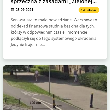
sprzeczna z zasadami „Zielonej
Warszawy”, którą promuje
25.09.2021
Aktualności
Trzaskowski! Ale to nie
wszystko…
Sen wariata to mało powiedziane. Warszawa to
od dekad finansowa studnia bez dna dla tych,
którzy w odpowiednim czasie i momencie
podłączyli się do tego systemowego okradania.
Jedynie frajer nie…