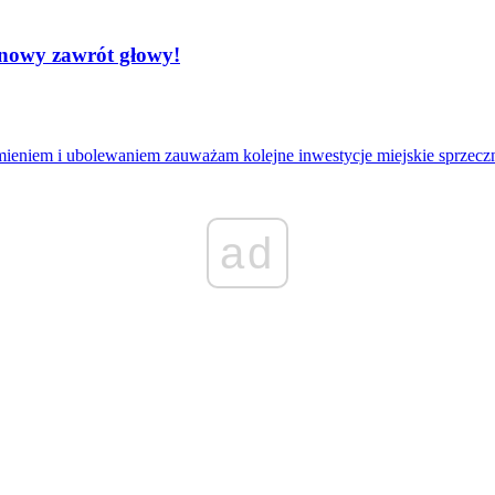
nowy zawrót głowy!
eniem i ubolewaniem zauważam kolejne inwestycje miejskie sprzeczne 
ad