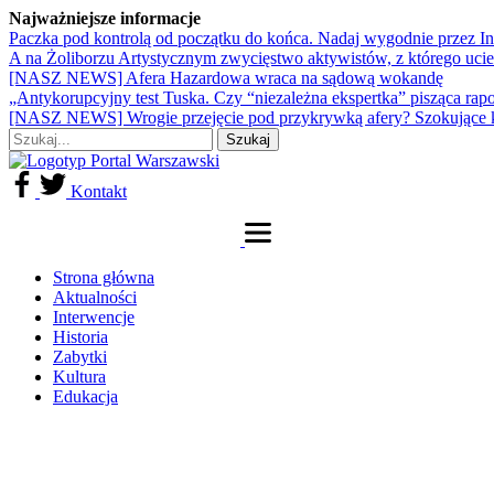
Najważniejsze informacje
Paczka pod kontrolą od początku do końca. Nadaj wygodnie przez I
A na Żoliborzu Artystycznym zwycięstwo aktywistów, z którego ucie
[NASZ NEWS] Afera Hazardowa wraca na sądową wokandę
„Antykorupcyjny test Tuska. Czy “niezależna ekspertka” pisząca rap
[NASZ NEWS] Wrogie przejęcie pod przykrywką afery? Szokujące 
Kontakt
Strona główna
Aktualności
Interwencje
Historia
Zabytki
Kultura
Edukacja