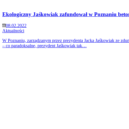
Ekologiczny Jaśkowiak zafundował w Poznaniu beto
08.02.2022
Aktualności
W Poznaniu, zarządzanym przez prezydenta Jacka Jaśkowiak ze zdumi
– co paradoksalne, prezydent Jaśkowiak tak…