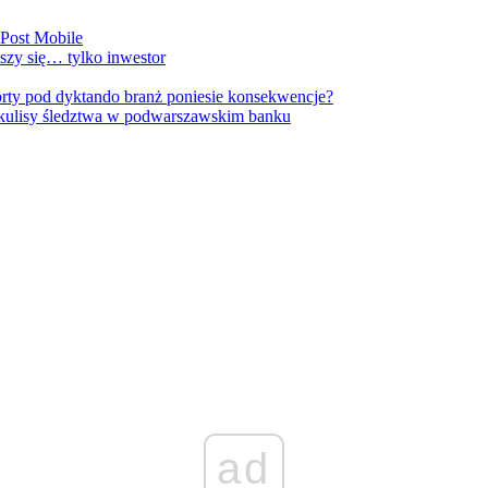
nPost Mobile
szy się… tylko inwestor
orty pod dyktando branż poniesie konsekwencje?
kulisy śledztwa w podwarszawskim banku
ad