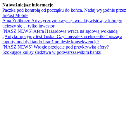
Najważniejsze informacje
Paczka pod kontrolą od początku do końca. Nadaj wygodnie przez
InPost Mobile
A na Żoliborzu Artystycznym zwycięstwo aktywistów, z którego
ucieszy się… tylko inwestor
[NASZ NEWS] Afera Hazardowa wraca na sądową wokandę
„Antykorupcyjny test Tuska. Czy “niezależna ekspertka” pisząca
raporty pod dyktando branż poniesie konsekwencje?
[NASZ NEWS] Wrogie przejęcie pod przykrywką afery?
Szokujące kulisy śledztwa w podwarszawskim banku