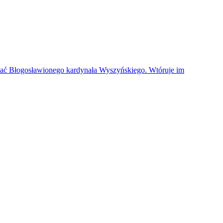
stać Błogosławionego kardynała Wyszyńskiego. Wtóruje im