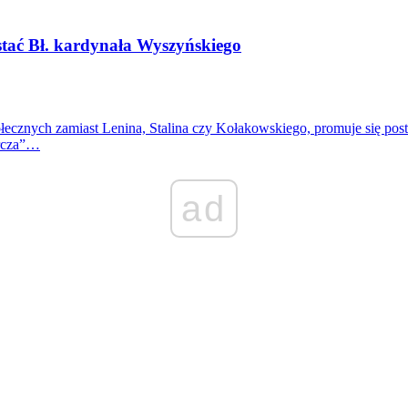
stać Bł. kardynała Wyszyńskiego
łecznych zamiast Lenina, Stalina czy Kołakowskiego, promuje się po
orcza”…
ad