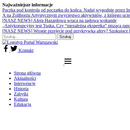
Najważniejsze informacje
Paczka pod kontrolą od początku do końca. Nadaj wygodnie przez I
A na Żoliborzu Artystycznym zwycięstwo aktywistów, z którego ucie
[NASZ NEWS] Afera Hazardowa wraca na sądową wokandę
„Antykorupcyjny test Tuska. Czy “niezależna ekspertka” pisząca rap
[NASZ NEWS] Wrogie przejęcie pod przykrywką afery? Szokujące 
Kontakt
Strona główna
Aktualności
Interwencje
Historia
Zabytki
Kultura
Edukacja