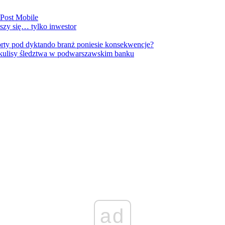
nPost Mobile
szy się… tylko inwestor
orty pod dyktando branż poniesie konsekwencje?
kulisy śledztwa w podwarszawskim banku
ad