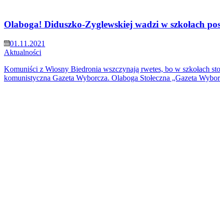
Olaboga! Diduszko-Zyglewskiej wadzi w szkołach po
01.11.2021
Aktualności
Komuniści z Wiosny Biedronia wszczynają rwetes, bo w szkołach sto
komunistyczna Gazeta Wyborcza. Olaboga Stołeczna „Gazeta Wyb