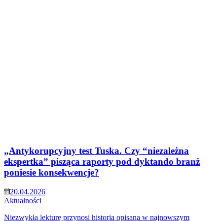
„Antykorupcyjny test Tuska. Czy “niezależna
ekspertka” pisząca raporty pod dyktando branż
poniesie konsekwencje?
20.04.2026
Aktualności
Niezwykła lekturę przynosi historia opisana w najnowszym