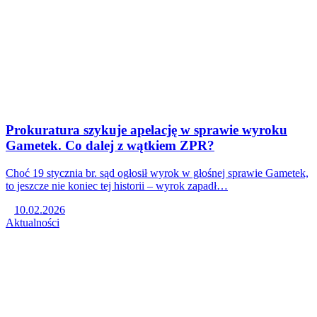
Prokuratura szykuje apelację w sprawie wyroku
Gametek. Co dalej z wątkiem ZPR?
Choć 19 stycznia br. sąd ogłosił wyrok w głośnej sprawie Gametek,
to jeszcze nie koniec tej historii – wyrok zapadł…
10.02.2026
Aktualności