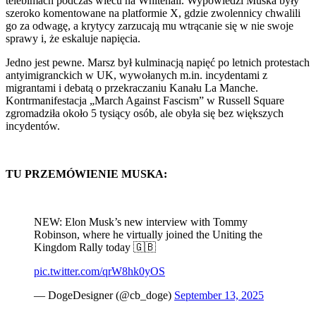
telebimach podczas wiecu na Whitehall. Wypowiedzi Muska były
szeroko komentowane na platformie X, gdzie zwolennicy chwalili
go za odwagę, a krytycy zarzucają mu wtrącanie się w nie swoje
sprawy i, że eskaluje napięcia.
Jedno jest pewne. Marsz był kulminacją napięć po letnich protestach
antyimigranckich w UK, wywołanych m.in. incydentami z
migrantami i debatą o przekraczaniu Kanału La Manche.
Kontrmanifestacja „March Against Fascism” w Russell Square
zgromadziła około 5 tysiący osób, ale obyła się bez większych
incydentów.
TU PRZEMÓWIENIE MUSKA:
NEW: Elon Musk’s new interview with Tommy
Robinson, where he virtually joined the Uniting the
Kingdom Rally today 🇬🇧
pic.twitter.com/qrW8hk0yOS
— DogeDesigner (@cb_doge)
September 13, 2025