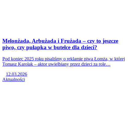
Melonżada, Arbużada i Frużada – czy to jeszcze
piwo, czy pułapka w butelce dla dzieci?
Pod koniec 2025 roku pisaliśmy o reklamie piwa Łomża, w której
Tomasz Karolak – aktor uwielbiany przez dzieci za role…
12.03.2026
Aktualności