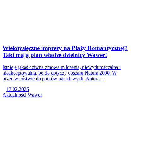
Wielotysięczne imprezy na Plaży Romantycznej?
Taki mają plan władze dzielnicy Wawer!
Istnieje jakaś dziwna zmowa milczenia, niewytłumaczalna i
nieakceptowalna, bo do dotyczy obszaru Natura 2000. W
przeciwieństwie do parków narodowych, Natura…
12.02.2026
Aktualności
Wawer