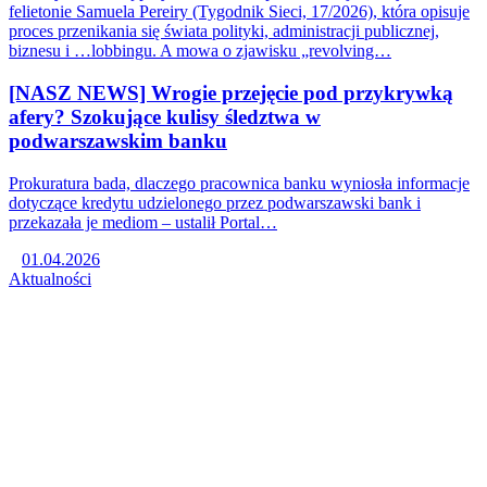
felietonie Samuela Pereiry (Tygodnik Sieci, 17/2026), która opisuje
proces przenikania się świata polityki, administracji publicznej,
biznesu i …lobbingu. A mowa o zjawisku „revolving…
[NASZ NEWS] Wrogie przejęcie pod przykrywką
afery? Szokujące kulisy śledztwa w
podwarszawskim banku
Prokuratura bada, dlaczego pracownica banku wyniosła informacje
dotyczące kredytu udzielonego przez podwarszawski bank i
przekazała je mediom – ustalił Portal…
01.04.2026
Aktualności