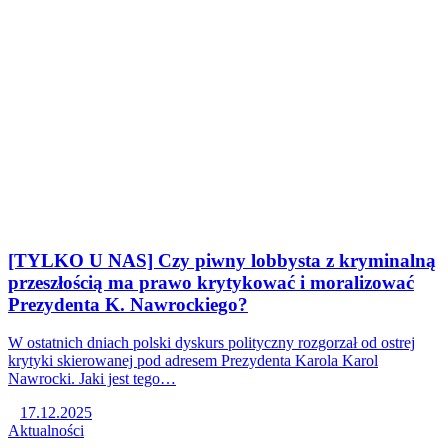
[TYLKO U NAS] Czy piwny lobbysta z kryminalną
przeszłością ma prawo krytykować i moralizować
Prezydenta K. Nawrockiego?
W ostatnich dniach polski dyskurs polityczny rozgorzał od ostrej
krytyki skierowanej pod adresem Prezydenta Karola Karol
Nawrocki. Jaki jest tego…
17.12.2025
Aktualności