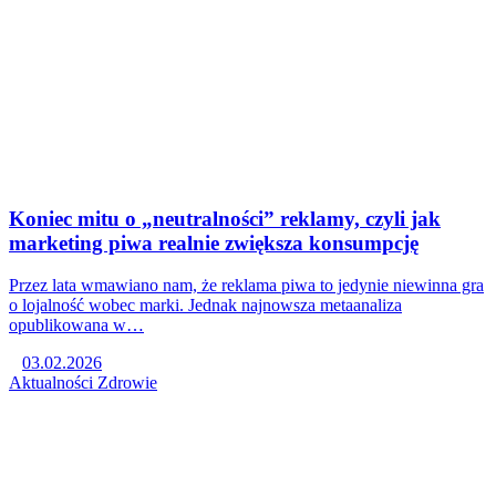
Koniec mitu o „neutralności” reklamy, czyli jak
marketing piwa realnie zwiększa konsumpcję
Przez lata wmawiano nam, że reklama piwa to jedynie niewinna gra
o lojalność wobec marki. Jednak najnowsza metaanaliza
opublikowana w…
03.02.2026
Aktualności
Zdrowie