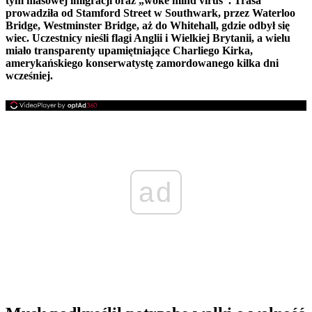
tym masowej imigracji oraz „woke mind virus”. Trasa
prowadziła od Stamford Street w Southwark, przez Waterloo
Bridge, Westminster Bridge, aż do Whitehall, gdzie odbył się
wiec. Uczestnicy nieśli flagi Anglii i Wielkiej Brytanii, a wielu
miało transparenty upamiętniające Charliego Kirka,
amerykańskiego konserwatystę zamordowanego kilka dni
wcześniej.
ad