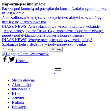
Najważniejsze informacje
Paczka pod kontrolą od początku do końca. Nadaj wygodnie przez
InPost Mobile
A na Żoliborzu Artystycznym zwycięstwo aktywistów, z którego
ucieszy się… tylko inwestor
[NASZ NEWS] Afera Hazardowa wraca na sądową wokandę
„Antykorupcyjny test Tuska. Czy “niezależna ekspertka” pisząca
raporty pod dyktando branż poniesie konsekwencje?
[NASZ NEWS] Wrogie przejęcie pod przykrywką afery?
Szokujące kulisy śledztwa w podwarszawskim banku
Kontakt
Strona główna
Aktualności
Interwencje
Historia
Zabytki
Kultura
Edukacja