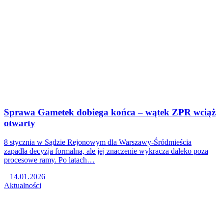
Sprawa Gametek dobiega końca – wątek ZPR wciąż
otwarty
8 stycznia w Sądzie Rejonowym dla Warszawy-Śródmieścia
zapadła decyzja formalna, ale jej znaczenie wykracza daleko poza
procesowe ramy. Po latach…
14.01.2026
Aktualności