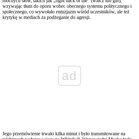
mocnych słów, takich jak „fight back or die” (walcz lub giń),
wzywając tłum do oporu wobec obecnego systemu politycznego i
społecznego, co wywołało entuzjazm wśród uczestników, ale też
krytykę w mediach za podżeganie do agresji.
ad
Jego przemówienie trwało kilka minut i było transmitowane na