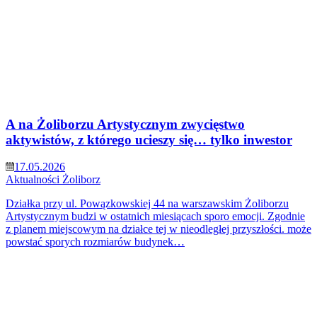
A na Żoliborzu Artystycznym zwycięstwo
aktywistów, z którego ucieszy się… tylko inwestor
17.05.2026
Aktualności
Żoliborz
Działka przy ul. Powązkowskiej 44 na warszawskim Żoliborzu
Artystycznym budzi w ostatnich miesiącach sporo emocji. Zgodnie
z planem miejscowym na działce tej w nieodległej przyszłości. może
powstać sporych rozmiarów budynek…