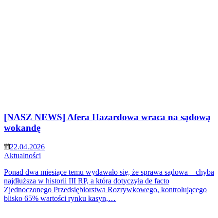
[NASZ NEWS] Afera Hazardowa wraca na sądową
wokandę
22.04.2026
Aktualności
Ponad dwa miesiące temu wydawało się, że sprawa sądowa – chyba
najdłuższa w historii III RP, a która dotyczyła de facto
Zjednoczonego Przedsiębiorstwa Rozrywkowego, kontrolującego
blisko 65% wartości rynku kasyn,…