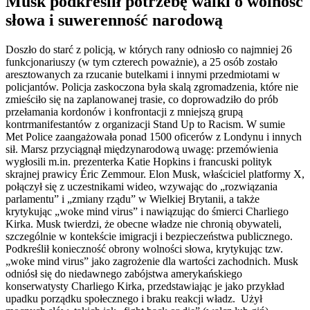
Musk podkreślił potrzebę walki o wolność
słowa i suwerenność narodową
Doszło do starć z policją, w których rany odniosło co najmniej 26
funkcjonariuszy (w tym czterech poważnie), a 25 osób zostało
aresztowanych za rzucanie butelkami i innymi przedmiotami w
policjantów. Policja zaskoczona była skalą zgromadzenia, które nie
zmieściło się na zaplanowanej trasie, co doprowadziło do prób
przełamania kordonów i konfrontacji z mniejszą grupą
kontrmanifestantów z organizacji Stand Up to Racism. W sumie
Met Police zaangażowała ponad 1500 oficerów z Londynu i innych
sił. Marsz przyciągnął międzynarodową uwagę: przemówienia
wygłosili m.in. prezenterka Katie Hopkins i francuski polityk
skrajnej prawicy Éric Zemmour. Elon Musk, właściciel platformy X,
połączył się z uczestnikami wideo, wzywając do „rozwiązania
parlamentu” i „zmiany rządu” w Wielkiej Brytanii, a także
krytykując „woke mind virus” i nawiązując do śmierci Charliego
Kirka. Musk twierdzi, że obecne władze nie chronią obywateli,
szczególnie w kontekście imigracji i bezpieczeństwa publicznego.
Podkreślił konieczność obrony wolności słowa, krytykując tzw.
„woke mind virus” jako zagrożenie dla wartości zachodnich. Musk
odniósł się do niedawnego zabójstwa amerykańskiego
konserwatysty Charliego Kirka, przedstawiając je jako przykład
upadku porządku społecznego i braku reakcji władz. Użył