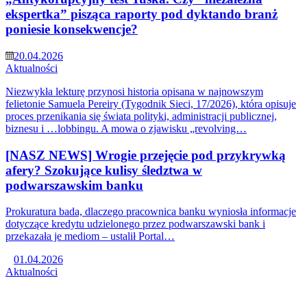
ekspertka” pisząca raporty pod dyktando branż
poniesie konsekwencje?
20.04.2026
Aktualności
Niezwykła lekturę przynosi historia opisana w najnowszym
felietonie Samuela Pereiry (Tygodnik Sieci, 17/2026), która opisuje
proces przenikania się świata polityki, administracji publicznej,
biznesu i …lobbingu. A mowa o zjawisku „revolving…
[NASZ NEWS] Wrogie przejęcie pod przykrywką
afery? Szokujące kulisy śledztwa w
podwarszawskim banku
Prokuratura bada, dlaczego pracownica banku wyniosła informacje
dotyczące kredytu udzielonego przez podwarszawski bank i
przekazała je mediom – ustalił Portal…
01.04.2026
Aktualności