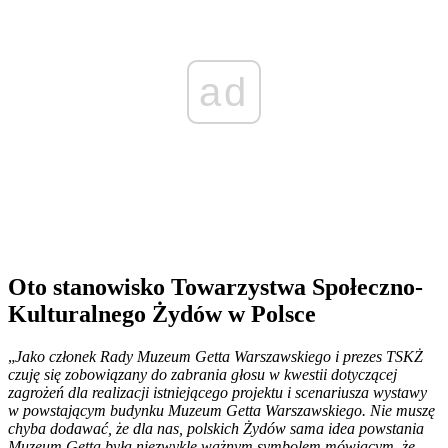
ad
Oto stanowisko T
owarzystwa Społeczno-
Kulturalnego Żydów w Polsce
„
Jako członek Rady Muzeum Getta Warszawskiego i prezes TSKŻ
czuję się zobowiązany do zabrania głosu w kwestii dotyczącej
zagrożeń dla realizacji istniejącego projektu i scenariusza wystawy
w powstającym budynku Muzeum Getta Warszawskiego. Nie muszę
chyba dodawać, że dla nas, polskich Żydów sama idea powstania
Muzeum Getta była niezwykle ważnym symbolem mówiącym, że