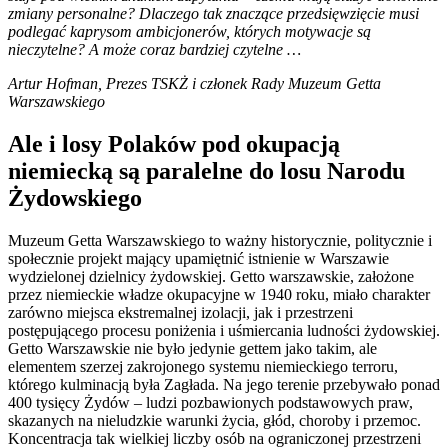
zmiany personalne? Dlaczego tak znaczące przedsięwzięcie musi
podlegać kaprysom ambicjonerów, których motywacje są
nieczytelne? A może coraz bardziej czytelne …
Artur Hofman, Prezes TSKŻ i członek Rady Muzeum Getta
Warszawskiego
Ale i losy Polaków pod okupacją
niemiecką są paralelne do losu Narodu
Żydowskiego
Muzeum Getta Warszawskiego to ważny historycznie, politycznie i
społecznie projekt mający upamiętnić istnienie w Warszawie
wydzielonej dzielnicy żydowskiej. Getto warszawskie, założone
przez niemieckie władze okupacyjne w 1940 roku, miało charakter
zarówno miejsca ekstremalnej izolacji, jak i przestrzeni
postępującego procesu poniżenia i uśmiercania ludności żydowskiej.
Getto Warszawskie nie było jedynie gettem jako takim, ale
elementem szerzej zakrojonego systemu niemieckiego terroru,
którego kulminacją była Zagłada. Na jego terenie przebywało ponad
400 tysięcy Żydów – ludzi pozbawionych podstawowych praw,
skazanych na nieludzkie warunki życia, głód, choroby i przemoc.
Koncentracja tak wielkiej liczby osób na ograniczonej przestrzeni