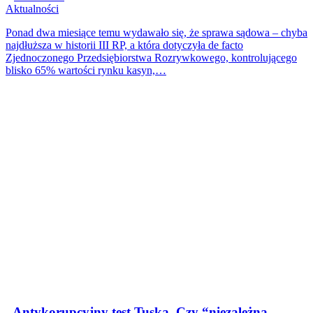
Aktualności
Ponad dwa miesiące temu wydawało się, że sprawa sądowa – chyba
najdłuższa w historii III RP, a która dotyczyła de facto
Zjednoczonego Przedsiębiorstwa Rozrywkowego, kontrolującego
blisko 65% wartości rynku kasyn,…
„Antykorupcyjny test Tuska. Czy “niezależna