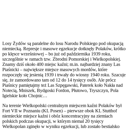
Losy Żydów są paralelne do losu Narodu Polskiego pod okupacją
niemiecką. Represje i masowe egzekucje dotknęły Polaków, krótko
po klęsce wrześniowej – bo już od października 1939 roku,
szczególnie w ramach tzw. Zbrodni Pomorskiej i Wielkopolskiej.
Znamy dziś około 400 miejsc kaźni; m.in. najbardziej znany Las
Piaśnicki – największe miejsce masowych mordów, które
rozpoczęły się jesienią 1939 i trwały do wiosny 1940 roku. Szacuje
się, że zamordowano tam od 12 do 14 tysięcy osób. Ale prócz
Piaśnicy pamiętajmy też Las Szpęgawski, Paterek koło Nakła nad
Notecią, Mniszek, Bydgoski Fordon, Płutowo, Tryszczyn, Pola
Igielskie koło Chojnic…
Na terenie Wielkopolski centralnym miejscem kaźni Polaków był
Fort VII w Poznaniu (KL Posen) – pierwsze obok KL Stutthof
niemieckie miejsce kaźni i obóz koncentracyjny na ziemiach
polskich podczas okupacji, w którym niemal 20 tysięcy
Wielkopolan zginęło w wyniku egzekucji, lub zostało bestialsko