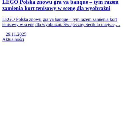
LEGO Polska znowu gra va banque – tym razem
zamienia kort tenisowy w scenę dla wyobraźni
LEGO Polska znowu gra va banque – tym razem zamienia kort
tenisowy w scenę dla wyobraźni. Świąteczny Secik to miejsce,…
29.11.2025
Aktualności