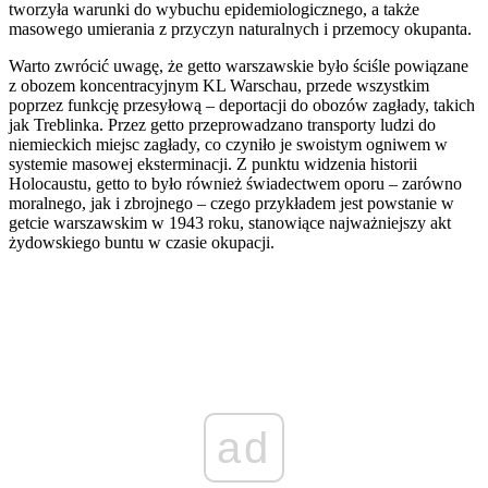
tworzyła warunki do wybuchu epidemiologicznego, a także
masowego umierania z przyczyn naturalnych i przemocy okupanta.
Warto zwrócić uwagę, że getto warszawskie było ściśle powiązane
z obozem koncentracyjnym KL Warschau, przede wszystkim
poprzez funkcję przesyłową – deportacji do obozów zagłady, takich
jak Treblinka. Przez getto przeprowadzano transporty ludzi do
niemieckich miejsc zagłady, co czyniło je swoistym ogniwem w
systemie masowej eksterminacji. Z punktu widzenia historii
Holocaustu, getto to było również świadectwem oporu – zarówno
moralnego, jak i zbrojnego – czego przykładem jest powstanie w
getcie warszawskim w 1943 roku, stanowiące najważniejszy akt
żydowskiego buntu w czasie okupacji.
ad