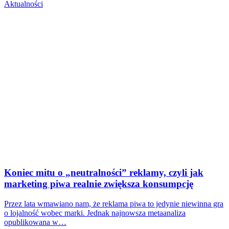
Aktualności
Koniec mitu o „neutralności” reklamy, czyli jak
marketing piwa realnie zwiększa konsumpcję
Przez lata wmawiano nam, że reklama piwa to jedynie niewinna gra
o lojalność wobec marki. Jednak najnowsza metaanaliza
opublikowana w…