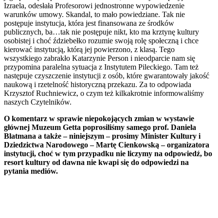
Izraela, odesłała Profesorowi jednostronne wypowiedzenie
warunków umowy. Skandal, to mało powiedziane. Tak nie
postępuje instytucja, która jest finansowana ze środków
publicznych, ba…tak nie postępuje nikt, kto ma krztynę kultury
osobistej i choć ździebełko rozumie swoją rolę społeczną i chce
kierować instytucją, którą jej powierzono, z klasą. Tego
wszystkiego zabrakło Katarzynie Person i nieodparcie nam się
przypomina paralelna sytuacja z Instytutem Pileckiego. Tam też
następuje czyszczenie instytucji z osób, które gwarantowały jakość
naukową i rzetelność historyczną przekazu. Za to odpowiada
Krzysztof Ruchniewicz, o czym też kilkakrotnie informowaliśmy
naszych Czytelników.
O komentarz w sprawie niepokojących zmian w wystawie
głównej Muzeum Getta poprosiliśmy samego prof. Daniela
Blatmana a także – niniejszym – prosimy Minister Kultury i
Dziedzictwa Narodowego – Martę Cienkowską – organizatora
instytucji, choć w tym przypadku nie liczymy na odpowiedź, bo
resort kultury od dawna nie kwapi się do odpowiedzi na
pytania mediów.