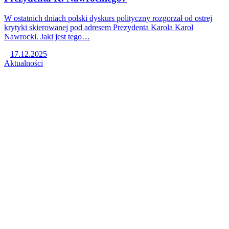
W ostatnich dniach polski dyskurs polityczny rozgorzał od ostrej
krytyki skierowanej pod adresem Prezydenta Karola Karol
Nawrocki. Jaki jest tego…
17.12.2025
Aktualności