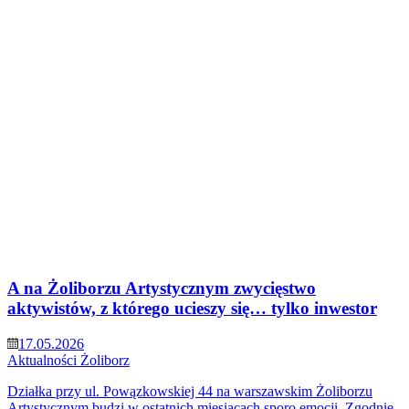
A na Żoliborzu Artystycznym zwycięstwo
aktywistów, z którego ucieszy się… tylko inwestor
17.05.2026
Aktualności
Żoliborz
Działka przy ul. Powązkowskiej 44 na warszawskim Żoliborzu
Artystycznym budzi w ostatnich miesiącach sporo emocji. Zgodnie