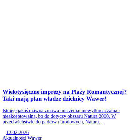
Wielotysięczne imprezy na Plaży Romantycznej?
Taki mają plan władze dzielnicy Wawer!
Istnieje jakaś dziwna zmowa milczenia, niewytłumaczalna i
nieakceptowalna, bo do dotyczy obszaru Natura 2000. W
przeciwieństwie do parków narodowych, Natura…
12.02.2026
Aktualności
Wawer