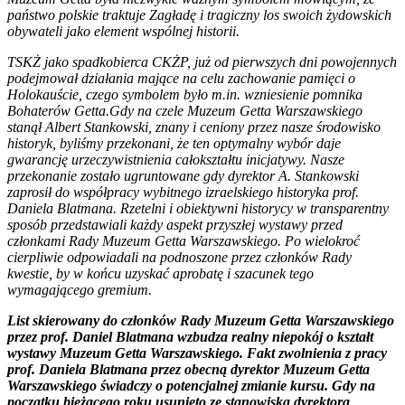
państwo polskie traktuje Zagładę i tragiczny los swoich żydowskich
obywateli jako element wspólnej historii.
TSKŻ jako spadkobierca CKŻP, już od pierwszych dni powojennych
podejmował działania mające na celu zachowanie pamięci o
Holokauście, czego symbolem było m.in. wzniesienie pomnika
Bohaterów Getta.Gdy na czele Muzeum Getta Warszawskiego
stanął Albert Stankowski, znany i ceniony przez nasze środowisko
historyk, byliśmy przekonani, że ten optymalny wybór daje
gwarancję urzeczywistnienia całokształtu inicjatywy. Nasze
przekonanie zostało ugruntowane gdy dyrektor A. Stankowski
zaprosił do współpracy wybitnego izraelskiego historyka prof.
Daniela Blatmana. Rzetelni i obiektywni historycy w transparentny
sposób przedstawiali każdy aspekt przyszłej wystawy przed
członkami Rady Muzeum Getta Warszawskiego. Po wielokroć
cierpliwie odpowiadali na podnoszone przez członków Rady
kwestie, by w końcu uzyskać aprobatę i szacunek tego
wymagającego gremium.
List skierowany do członków Rady Muzeum Getta Warszawskiego
przez prof. Daniel Blatmana wzbudza realny niepokój o kształt
wystawy Muzeum Getta Warszawskiego. Fakt zwolnienia z pracy
prof. Daniela Blatmana przez obecną dyrektor Muzeum Getta
Warszawskiego świadczy o potencjalnej zmianie kursu. Gdy na
początku bieżącego roku usunięto ze stanowiska dyrektora