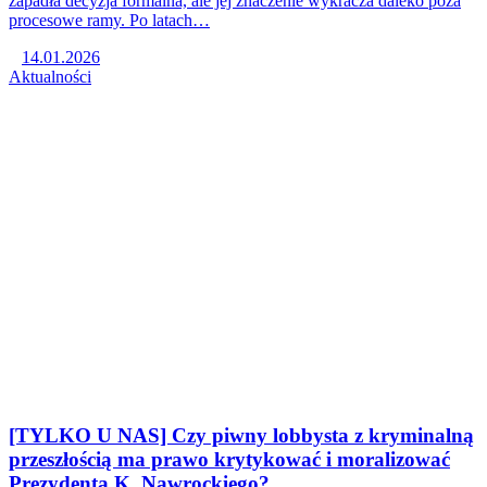
zapadła decyzja formalna, ale jej znaczenie wykracza daleko poza
procesowe ramy. Po latach…
14.01.2026
Aktualności
[TYLKO U NAS] Czy piwny lobbysta z kryminalną
przeszłością ma prawo krytykować i moralizować
Prezydenta K. Nawrockiego?