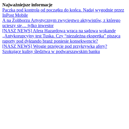
Najważniejsze informacje
Paczka pod kontrolą od początku do końca. Nadaj wygodnie przez
InPost Mobile
A na Żoliborzu Artystycznym zwycięstwo aktywistów, z którego
ucieszy się… tylko inwestor
[NASZ NEWS] Afera Hazardowa wraca na sądową wokandę
„Antykorupcyjny test Tuska. Czy “niezależna ekspertka” pisząca
raporty pod dyktando branż poniesie konsekwencje?
[NASZ NEWS] Wrogie przejęcie pod przykrywką afery?
Szokujące kulisy śledztwa w podwarszawskim banku