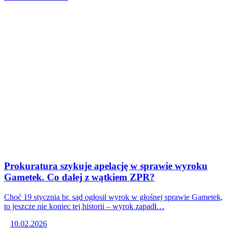
Prokuratura szykuje apelację w sprawie wyroku
Gametek. Co dalej z wątkiem ZPR?
Choć 19 stycznia br. sąd ogłosił wyrok w głośnej sprawie Gametek,
to jeszcze nie koniec tej historii – wyrok zapadł…
10.02.2026