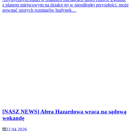
z planem miejscowym na działce tej w nieodległej przyszłości. może
powstać sporych rozmiarów budynek…
[NASZ NEWS] Afera Hazardowa wraca na sądową
wokandę
22.04.2026