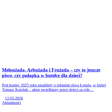
Melonżada, Arbużada i Frużada – czy to jeszcze
piwo, czy pułapka w butelce dla dzieci?
Pod koniec 2025 roku pisaliśmy o reklamie piwa Łomża, w której
Tomasz Karolak – aktor uwielbiany przez dzieci za role…
12.03.2026
Aktualności