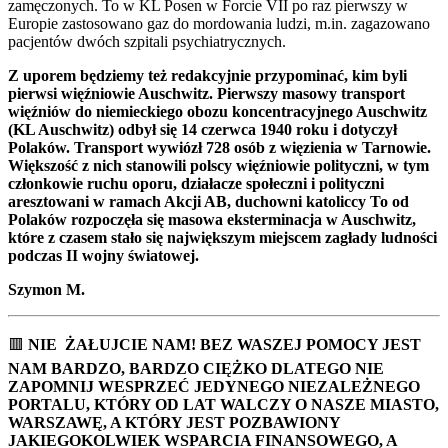
zamęczonych. To w KL Posen w Forcie VII po raz pierwszy w
Europie zastosowano gaz do mordowania ludzi, m.in. zagazowano
pacjentów dwóch szpitali psychiatrycznych.
Z uporem będziemy też redakcyjnie przypominać, kim byli
pierwsi więźniowie Auschwitz. Pierwszy masowy transport
więźniów do niemieckiego obozu koncentracyjnego Auschwitz
(KL Auschwitz) odbył się 14 czerwca 1940 roku i dotyczył
Polaków. Transport wywiózł 728 osób z więzienia w Tarnowie.
Większość z nich stanowili polscy więźniowie polityczni, w tym
członkowie ruchu oporu, działacze społeczni i polityczni
aresztowani w ramach Akcji AB, duchowni katoliccy To od
Polaków rozpoczęła się masowa eksterminacja w Auschwitz,
które z czasem stało się największym miejscem zagłady ludności
podczas II wojny światowej.
Szymon M.
🟥
NIE ŻAŁUJCIE NAM! BEZ WASZEJ POMOCY JEST
NAM BARDZO, BARDZO CIĘŻKO DLATEGO NIE
ZAPOMNIJ WESPRZEĆ JEDYNEGO NIEZALEŻNEGO
PORTALU, KTÓRY OD LAT WALCZY O NASZE MIASTO,
WARSZAWĘ, A KTÓRY JEST POZBAWIONY
JAKIEGOKOLWIEK WSPARCIA FINANSOWEGO, A