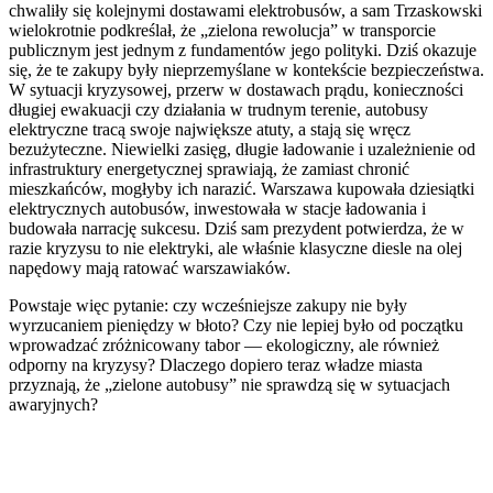
chwaliły się kolejnymi dostawami elektrobusów, a sam Trzaskowski
wielokrotnie podkreślał, że „zielona rewolucja” w transporcie
publicznym jest jednym z fundamentów jego polityki. Dziś okazuje
się, że te zakupy były nieprzemyślane w kontekście bezpieczeństwa.
W sytuacji kryzysowej, przerw w dostawach prądu, konieczności
długiej ewakuacji czy działania w trudnym terenie, autobusy
elektryczne tracą swoje największe atuty, a stają się wręcz
bezużyteczne. Niewielki zasięg, długie ładowanie i uzależnienie od
infrastruktury energetycznej sprawiają, że zamiast chronić
mieszkańców, mogłyby ich narazić. Warszawa kupowała dziesiątki
elektrycznych autobusów, inwestowała w stacje ładowania i
budowała narrację sukcesu. Dziś sam prezydent potwierdza, że w
razie kryzysu to nie elektryki, ale właśnie klasyczne diesle na olej
napędowy mają ratować warszawiaków.
Powstaje więc pytanie: czy wcześniejsze zakupy nie były
wyrzucaniem pieniędzy w błoto? Czy nie lepiej było od początku
wprowadzać zróżnicowany tabor — ekologiczny, ale również
odporny na kryzysy? Dlaczego dopiero teraz władze miasta
przyznają, że „zielone autobusy” nie sprawdzą się w sytuacjach
awaryjnych?