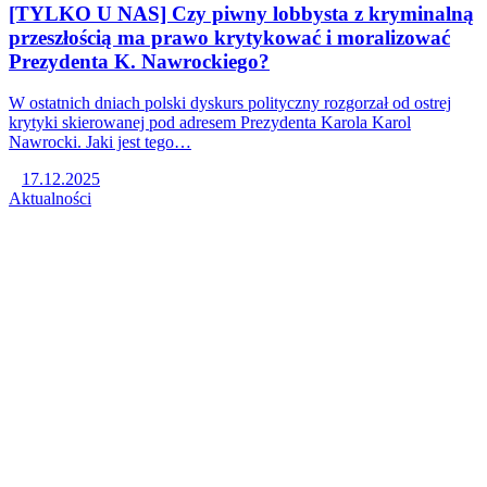
[TYLKO U NAS] Czy piwny lobbysta z kryminalną
przeszłością ma prawo krytykować i moralizować
Prezydenta K. Nawrockiego?
W ostatnich dniach polski dyskurs polityczny rozgorzał od ostrej
krytyki skierowanej pod adresem Prezydenta Karola Karol
Nawrocki. Jaki jest tego…
17.12.2025
Aktualności