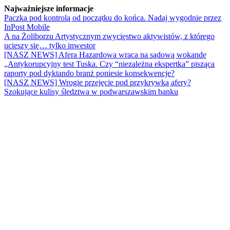
Najważniejsze informacje
Paczka pod kontrolą od początku do końca. Nadaj wygodnie przez
InPost Mobile
A na Żoliborzu Artystycznym zwycięstwo aktywistów, z którego
ucieszy się… tylko inwestor
[NASZ NEWS] Afera Hazardowa wraca na sądową wokandę
„Antykorupcyjny test Tuska. Czy “niezależna ekspertka” pisząca
raporty pod dyktando branż poniesie konsekwencje?
[NASZ NEWS] Wrogie przejęcie pod przykrywką afery?
Szokujące kulisy śledztwa w podwarszawskim banku