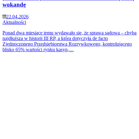
wokandę
22.04.2026
Aktualności
Ponad dwa miesiące temu wydawało się, że sprawa sądowa – chyba
najdłuższa w historii III RP, a która dotyczyła de facto
Zjednoczonego Przedsiębiorstwa Rozrywkowego, kontrolującego
blisko 65% wartości rynku kasyn,…