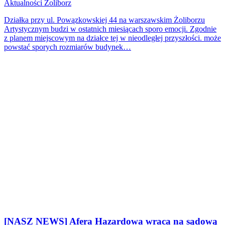
Aktualności
Żoliborz
Działka przy ul. Powązkowskiej 44 na warszawskim Żoliborzu
Artystycznym budzi w ostatnich miesiącach sporo emocji. Zgodnie
z planem miejscowym na działce tej w nieodległej przyszłości. może
powstać sporych rozmiarów budynek…
[NASZ NEWS] Afera Hazardowa wraca na sądową