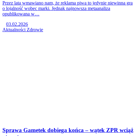
Przez lata wmawiano nam, że reklama piwa to jedynie niewinna gra
o lojalność wobec marki. Jednak najnowsza metaanaliza
opublikowana w…
03.02.2026
Aktualności
Zdrowie
Sprawa Gametek dobiega końca – wątek ZPR wciąż