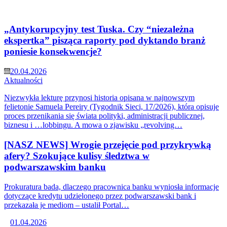
„Antykorupcyjny test Tuska. Czy “niezależna
ekspertka” pisząca raporty pod dyktando branż
poniesie konsekwencje?
20.04.2026
Aktualności
Niezwykła lekturę przynosi historia opisana w najnowszym
felietonie Samuela Pereiry (Tygodnik Sieci, 17/2026), która opisuje
proces przenikania się świata polityki, administracji publicznej,
biznesu i …lobbingu. A mowa o zjawisku „revolving…
[NASZ NEWS] Wrogie przejęcie pod przykrywką
afery? Szokujące kulisy śledztwa w
podwarszawskim banku
Prokuratura bada, dlaczego pracownica banku wyniosła informacje
dotyczące kredytu udzielonego przez podwarszawski bank i
przekazała je mediom – ustalił Portal…
01.04.2026