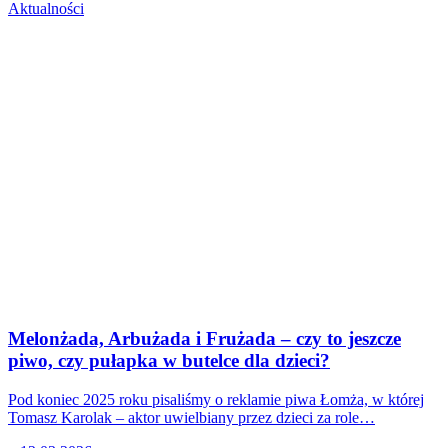
Aktualności
Melonżada, Arbużada i Frużada – czy to jeszcze
piwo, czy pułapka w butelce dla dzieci?
Pod koniec 2025 roku pisaliśmy o reklamie piwa Łomża, w której
Tomasz Karolak – aktor uwielbiany przez dzieci za role…