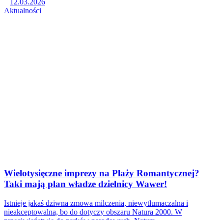
12.03.2026
Aktualności
Wielotysięczne imprezy na Plaży Romantycznej?
Taki mają plan władze dzielnicy Wawer!
Istnieje jakaś dziwna zmowa milczenia, niewytłumaczalna i
nieakceptowalna, bo do dotyczy obszaru Natura 2000. W