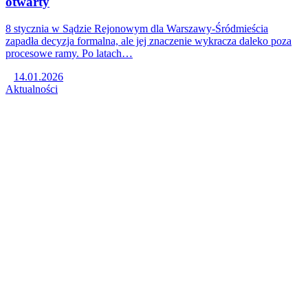
otwarty
8 stycznia w Sądzie Rejonowym dla Warszawy-Śródmieścia
zapadła decyzja formalna, ale jej znaczenie wykracza daleko poza
procesowe ramy. Po latach…
14.01.2026
Aktualności