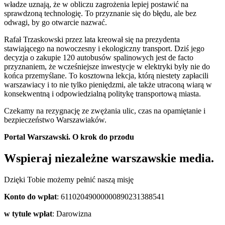
władze uznają, że w obliczu zagrożenia lepiej postawić na
sprawdzoną technologię. To przyznanie się do błędu, ale bez
odwagi, by go otwarcie nazwać.
Rafał Trzaskowski przez lata kreował się na prezydenta
stawiającego na nowoczesny i ekologiczny transport. Dziś jego
decyzja o zakupie 120 autobusów spalinowych jest de facto
przyznaniem, że wcześniejsze inwestycje w elektryki były nie do
końca przemyślane. To kosztowna lekcja, którą niestety zapłacili
warszawiacy i to nie tylko pieniędzmi, ale także utraconą wiarą w
konsekwentną i odpowiedzialną politykę transportową miasta.
Czekamy na rezygnację ze zwężania ulic, czas na opamiętanie i
bezpieczeństwo Warszawiaków.
Portal Warszawski. O krok do przodu
Wspieraj niezależne warszawskie media.
Dzięki Tobie możemy pełnić naszą misję
Konto do wpłat
: 61102049000000890231388541
w tytule wpłat
: Darowizna