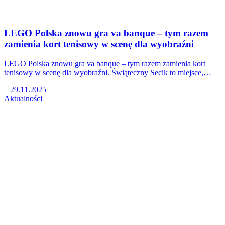
LEGO Polska znowu gra va banque – tym razem
zamienia kort tenisowy w scenę dla wyobraźni
LEGO Polska znowu gra va banque – tym razem zamienia kort
tenisowy w scenę dla wyobraźni. Świąteczny Secik to miejsce,…
29.11.2025
Aktualności