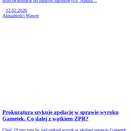
przeciwieństwie do parków narodowych, Natura…
12.02.2026
Aktualności
Wawer
Prokuratura szykuje apelację w sprawie wyroku
Gametek. Co dalej z wątkiem ZPR?
Choć 19 stycznia br. sąd ogłosił wyrok w głośnej sprawie Gametek,