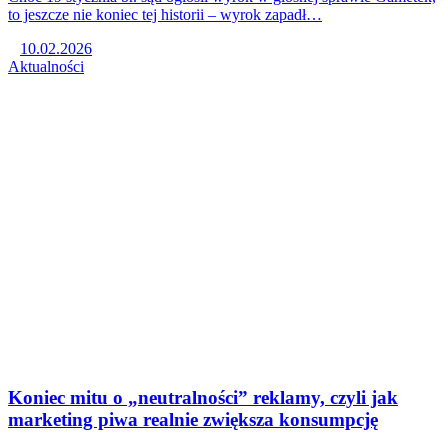
to jeszcze nie koniec tej historii – wyrok zapadł…
10.02.2026
Aktualności
Koniec mitu o „neutralności” reklamy, czyli jak
marketing piwa realnie zwiększa konsumpcję