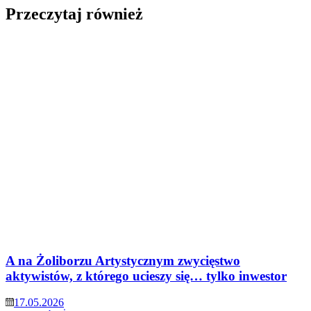
Przeczytaj również
A na Żoliborzu Artystycznym zwycięstwo
aktywistów, z którego ucieszy się… tylko inwestor
17.05.2026