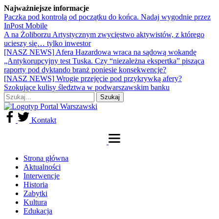
Najważniejsze informacje
Paczka pod kontrolą od początku do końca. Nadaj wygodnie przez
InPost Mobile
A na Żoliborzu Artystycznym zwycięstwo aktywistów, z którego
ucieszy się… tylko inwestor
[NASZ NEWS] Afera Hazardowa wraca na sądową wokandę
„Antykorupcyjny test Tuska. Czy “niezależna ekspertka” pisząca
raporty pod dyktando branż poniesie konsekwencje?
[NASZ NEWS] Wrogie przejęcie pod przykrywką afery?
Szokujące kulisy śledztwa w podwarszawskim banku
Kontakt
Strona główna
Aktualności
Interwencje
Historia
Zabytki
Kultura
Edukacja