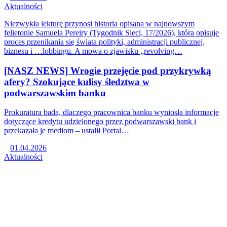
Aktualności
Niezwykła lekturę przynosi historia opisana w najnowszym
felietonie Samuela Pereiry (Tygodnik Sieci, 17/2026), która opisuje
proces przenikania się świata polityki, administracji publicznej,
biznesu i …lobbingu. A mowa o zjawisku „revolving…
[NASZ NEWS] Wrogie przejęcie pod przykrywką
afery? Szokujące kulisy śledztwa w
podwarszawskim banku
Prokuratura bada, dlaczego pracownica banku wyniosła informacje
dotyczące kredytu udzielonego przez podwarszawski bank i
przekazała je mediom – ustalił Portal…
01.04.2026
Aktualności