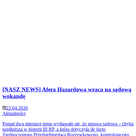
[NASZ NEWS] Afera Hazardowa wraca na sądową
wokandę
22.04.2026
Aktualności
Ponad dwa miesiące temu wydawało się, że sprawa sądowa – chyba
najdłuższa w historii III RP, a która dotyczyła de facto
Zjednoczonego Przedsiębiorstwa Rozrywkowego, kontrolującego