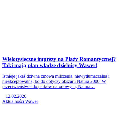
Wielotysięczne imprezy na Plaży Romantycznej?
Taki mają plan władze dzielnicy Wawer!
Istnieje jakaś dziwna zmowa milczenia, niewytłumaczalna i
nieakceptowalna, bo do dotyczy obszaru Natura 2000. W
przeciwieństwie do parków narodowych, Natura…
12.02.2026
Aktualności
Wawer