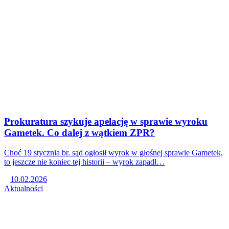
Prokuratura szykuje apelację w sprawie wyroku
Gametek. Co dalej z wątkiem ZPR?
Choć 19 stycznia br. sąd ogłosił wyrok w głośnej sprawie Gametek,
to jeszcze nie koniec tej historii – wyrok zapadł…
10.02.2026
Aktualności