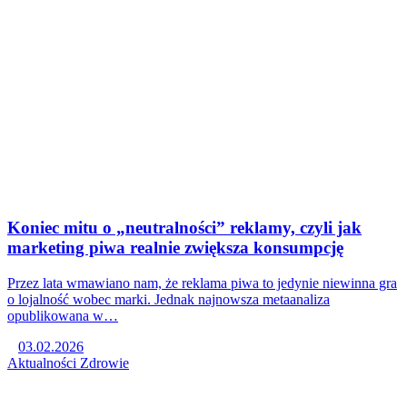
Koniec mitu o „neutralności” reklamy, czyli jak
marketing piwa realnie zwiększa konsumpcję
Przez lata wmawiano nam, że reklama piwa to jedynie niewinna gra
o lojalność wobec marki. Jednak najnowsza metaanaliza
opublikowana w…
03.02.2026
Aktualności
Zdrowie