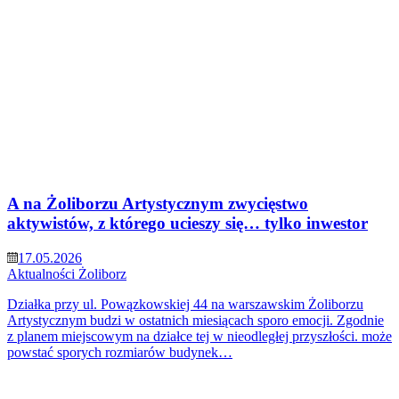
A na Żoliborzu Artystycznym zwycięstwo
aktywistów, z którego ucieszy się… tylko inwestor
17.05.2026
Aktualności
Żoliborz
Działka przy ul. Powązkowskiej 44 na warszawskim Żoliborzu
Artystycznym budzi w ostatnich miesiącach sporo emocji. Zgodnie
z planem miejscowym na działce tej w nieodległej przyszłości. może
powstać sporych rozmiarów budynek…