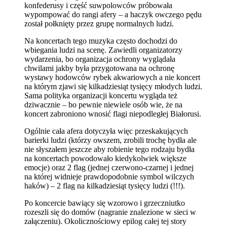
konfederusy i część suwpolowców próbowała
wypompować do rangi afery – a haczyk owczego pędu
został połknięty przez grupę normalnych ludzi.
Na koncertach tego muzyka często dochodzi do
wbiegania ludzi na scenę. Zawiedli organizatorzy
wydarzenia, bo organizacja ochrony wyglądała
chwilami jakby była przygotowana na ochronę
wystawy hodowców rybek akwariowych a nie koncert
na którym zjawi się kilkadziesiąt tysięcy młodych ludzi.
Sama polityka organizacji koncertu wygląda też
dziwacznie – bo pewnie niewiele osób wie, że na
koncert zabroniono wnosić flagi niepodległej Białorusi.
Ogólnie cała afera dotyczyła więc przeskakujących
barierki ludzi (którzy owszem, zrobili trochę bydła ale
nie słyszałem jeszcze aby robienie tego rodzaju bydła
na koncertach powodowało kiedykolwiek większe
emocje) oraz 2 flag (jednej czerwono-czarnej i jednej
na której widnieje prawdopodobnie symbol wilczych
haków) – 2 flag na kilkadziesiąt tysięcy ludzi (!!!).
Po koncercie bawiący się wzorowo i grzeczniutko
rozeszli się do domów (nagranie znalezione w sieci w
załączeniu). Okolicznościowy epilog całej tej story