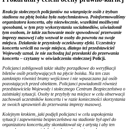
Reakcja stołecznych policjantów na wtargnięcie osób z trybun
stadionu na płytę boiska była natychmiastowa. Poinformowaliśmy
organizatora koncertu, aby niezwłocznie, wszelkimi możliwymi
sposobami, w tym przy wykorzystaniu socialmediów, uświadomił
tym osobom, że takie zachowanie może spowodować przerwanie
imprezy masowej i aby wezwał te osoby do powrotu na swoje
miejsca. Działania te przyniosły oczekiwany efekt. Uczestnicy
koncertu wrócili na swoje miejsca, dlatego też przedstawiciel
Wojewody uznał, że nie zachodzą już przesłanki do przerwania
koncertu –
czytamy w oświadczeniu stołecznej Policji.
Policjanci zobligowali także służby porządkowe do weryfikacji
biletów osób przebywających na płycie boiska. Na ten czas
zamknięto również bramy wejściowe i nie wpuszczano już osób
pozostających przed obiektem. Policjanci powiadomili również
przedstawiciela Wojewody i stołecznego Centrum Bezpieczeństwa o
zaistniałej sytuacji. Osoby te przybyły na miejsce w celu obserwacji
zachowań uczestników koncertu i w razie konieczności skorzystania
ze swoich uprawnień do przerwania imprezy masowej.
Kolejnym krokiem, jaki podjęli policjanci w celu uspokojenia
sytuacji i zapewnienia bezpieczeństwa na stadionie był apel do
organizatora koncertu,aby skontaktował się z artystą i aby ten