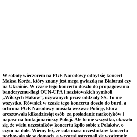
W sobotę wieczorem na PGE Narodowy odbył się koncert
Maksa Korża, który znany jest mega gwiazdą na Białorusi czy
na Ukrainie. W czasie tego koncertu
doszło do propagowania
banderyzmu-flagi OUN-UPA i nazistowskich symboli
„Wilczych Haków”, używanych przez oddziały SS. To nie
wszystko. Również w czasie tego koncertu doszło do burd, a
ochrona PGE Narodowy musiała wezwać Policję, która
aresztowała kilkadziesiąt osób
za posiadanie narkotyków i
napaść na funkcjonariuszy Policji. Ale to nie wszystko, okazało
się, że wielu uczestników koncertu kpiło sobie z Polaków, o
czym na dole. Wiemy też, że cała masa uczestników koncertu
pochowała się w domach, a wczoraj ostrzegali się wzajemnie,