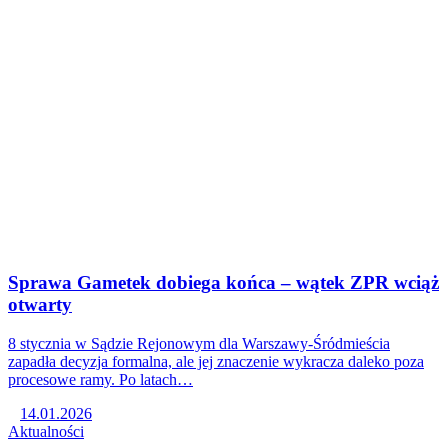
Sprawa Gametek dobiega końca – wątek ZPR wciąż
otwarty
8 stycznia w Sądzie Rejonowym dla Warszawy-Śródmieścia
zapadła decyzja formalna, ale jej znaczenie wykracza daleko poza
procesowe ramy. Po latach…
14.01.2026
Aktualności