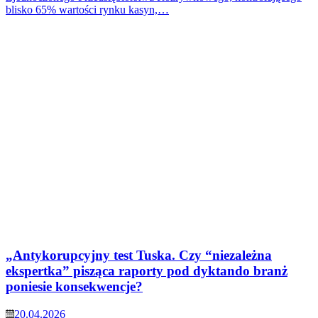
blisko 65% wartości rynku kasyn,…
„Antykorupcyjny test Tuska. Czy “niezależna
ekspertka” pisząca raporty pod dyktando branż
poniesie konsekwencje?
20.04.2026