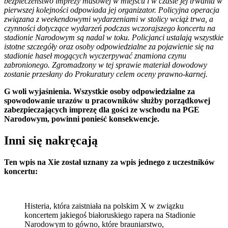
bezpieczeństwo imprezy masowej w miejscu i w czasie jej trwania w
pierwszej kolejności odpowiada jej organizator. Policyjna operacja
związana z weekendowymi wydarzeniami w stolicy wciąż trwa, a
czynności dotyczące wydarzeń podczas wczorajszego koncertu na
stadionie Narodowym są nadal w toku. Policjanci ustalają wszystkie
istotne szczegóły oraz osoby odpowiedzialne za pojawienie się na
stadionie haseł mogących wyczerpywać znamiona czynu
zabronionego. Zgromadzony w tej sprawie materiał dowodowy
zostanie przesłany do Prokuratury celem oceny prawno-karnej.
G woli wyjaśnienia. Wszystkie osoby odpowiedzialne za
spowodowanie urazów u pracowników służby porządkowej
zabezpieczających imprezę dla gości ze wschodu na PGE
Narodowym, powinni ponieść konsekwencje.
Inni się nakręcają
Ten wpis na Xie został uznany za wpis jednego z uczestników
koncertu:
Histeria, która zaistniała na polskim X w związku
koncertem jakiegoś białoruskiego rapera na Stadionie
Narodowym to gówno, które brauniarstwo,