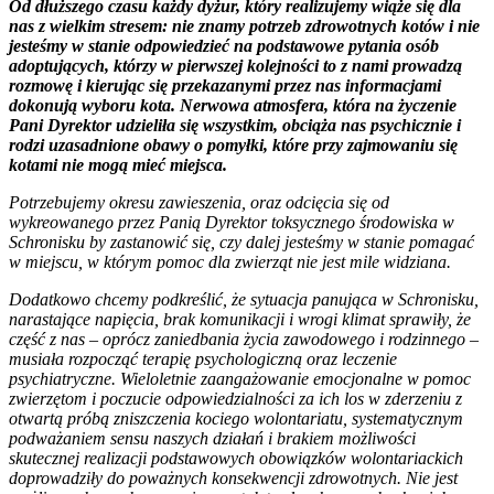
Od dłuższego czasu każdy dyżur, który realizujemy wiąże się dla
nas z wielkim stresem: nie znamy potrzeb zdrowotnych kotów i nie
jesteśmy w stanie odpowiedzieć na podstawowe pytania osób
adoptujących, którzy w pierwszej kolejności to z nami prowadzą
rozmowę i kierując się przekazanymi przez nas informacjami
dokonują wyboru kota. Nerwowa atmosfera, która na życzenie
Pani Dyrektor udzieliła się wszystkim, obciąża nas psychicznie i
rodzi uzasadnione obawy o pomyłki, które przy zajmowaniu się
kotami nie mogą mieć miejsca.
Potrzebujemy okresu zawieszenia, oraz odcięcia się od
wykreowanego przez Panią Dyrektor toksycznego środowiska w
Schronisku by zastanowić się, czy dalej jesteśmy w stanie pomagać
w miejscu, w którym pomoc dla zwierząt nie jest mile widziana.
Dodatkowo chcemy podkreślić, że sytuacja panująca w Schronisku,
narastające napięcia, brak komunikacji i wrogi klimat sprawiły, że
część z nas – oprócz zaniedbania życia zawodowego i rodzinnego –
musiała rozpocząć terapię psychologiczną oraz leczenie
psychiatryczne. Wieloletnie zaangażowanie emocjonalne w pomoc
zwierzętom i poczucie odpowiedzialności za ich los w zderzeniu z
otwartą próbą zniszczenia kociego wolontariatu, systematycznym
podważaniem sensu naszych działań i brakiem możliwości
skutecznej realizacji podstawowych obowiązków wolontariackich
doprowadziły do poważnych konsekwencji zdrowotnych. Nie jest