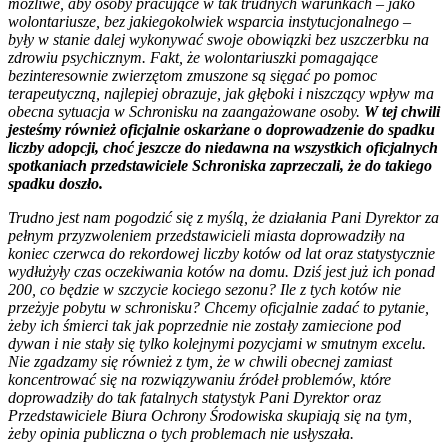
możliwe, aby osoby pracujące w tak trudnych warunkach – jako
wolontariusze, bez jakiegokolwiek wsparcia instytucjonalnego –
były w stanie dalej wykonywać swoje obowiązki bez uszczerbku na
zdrowiu psychicznym. Fakt, że wolontariuszki pomagające
bezinteresownie zwierzętom zmuszone są sięgać po pomoc
terapeutyczną, najlepiej obrazuje, jak głęboki i niszczący wpływ ma
obecna sytuacja w Schronisku na zaangażowane osoby.
W tej chwili
jesteśmy również oficjalnie oskarżane o doprowadzenie do spadku
liczby adopcji, choć jeszcze do niedawna na wszystkich oficjalnych
spotkaniach przedstawiciele Schroniska zaprzeczali, że do takiego
spadku doszło.
Trudno jest nam pogodzić się z myślą, że działania Pani Dyrektor za
pełnym przyzwoleniem przedstawicieli miasta doprowadziły na
koniec czerwca do rekordowej liczby kotów od lat oraz statystycznie
wydłużyły czas oczekiwania kotów na domu. Dziś jest już ich ponad
200, co będzie w szczycie kociego sezonu? Ile z tych kotów nie
przeżyje pobytu w schronisku? Chcemy oficjalnie zadać to pytanie,
żeby ich śmierci tak jak poprzednie nie zostały zamiecione pod
dywan i nie stały się tylko kolejnymi pozycjami w smutnym excelu.
Nie zgadzamy się również z tym, że w chwili obecnej zamiast
koncentrować się na rozwiązywaniu źródeł problemów, które
doprowadziły do tak fatalnych statystyk Pani Dyrektor oraz
Przedstawiciele Biura Ochrony Środowiska skupiają się na tym,
żeby opinia publiczna o tych problemach nie usłyszała.