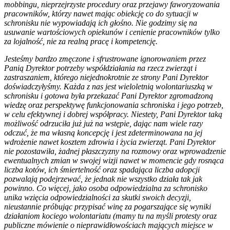
mobbingu, nieprzejrzyste procedury oraz przejawy faworyzowania
pracowników, którzy nawet mając obiekcję co do sytuacji w
schronisku nie wypowiadają ich głośno. Nie godzimy się na
usuwanie wartościowych opiekunów i cenienie pracowników tylko
za lojalność, nie za realną pracę i kompetencję.
Jesteśmy bardzo zmęczone i sfrustrowane ignorowaniem przez
Panią Dyrektor potrzeby współdziałania na rzecz zwierząt i
zastraszaniem, którego niejednokrotnie ze strony Pani Dyrektor
doświadczyłyśmy. Każda z nas jest wieloletnią wolontariuszką w
schronisku i gotowa była przekazać Pani Dyrektor zgromadzoną
wiedzę oraz perspektywę funkcjonowania schroniska i jego potrzeb,
w celu efektywnej i dobrej współpracy. Niestety, Pani Dyrektor taką
możliwość odrzuciła już już na wstępie, dając nam wiele razy
odczuć, że ma własną koncepcję i jest zdeterminowana na jej
wdrożenie nawet kosztem zdrowia i życia zwierząt. Pani Dyrektor
nie pozostawiła, żadnej płaszczyzny na rozmowy oraz wprowadzenie
ewentualnych zmian w swojej wizji nawet w momencie gdy rosnąca
liczba kotów, ich śmiertelność oraz spadająca liczba adopcji
pozwalają podejrzewać, że jednak nie wszystko działa tak jak
powinno. Co więcej, jako osoba odpowiedzialna za schronisko
unika wzięcia odpowiedzialności za skutki swoich decyzji,
nieustannie próbując przypisać winę za pogarszające się wyniki
działaniom kociego wolontariatu (mamy tu na myśli protesty oraz
publiczne mówienie o nieprawidłowościach mających miejsce w