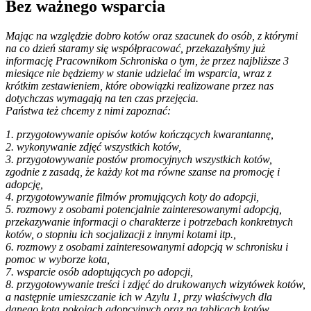
Bez ważnego wsparcia
Mając na względzie dobro kotów oraz szacunek do osób, z którymi
na co dzień staramy się współpracować, przekazałyśmy już
informację Pracownikom Schroniska o tym, że przez najbliższe 3
miesiące nie będziemy w stanie udzielać im wsparcia, wraz z
krótkim zestawieniem, które obowiązki realizowane przez nas
dotychczas wymagają na ten czas przejęcia.
Państwa też chcemy z nimi zapoznać:
1. przygotowywanie opisów kotów kończących kwarantannę,
2. wykonywanie zdjęć wszystkich kotów,
3. przygotowywanie postów promocyjnych wszystkich kotów,
zgodnie z zasadą, że każdy kot ma równe szanse na promocję i
adopcję,
4. przygotowywanie filmów promujących koty do adopcji,
5. rozmowy z osobami potencjalnie zainteresowanymi adopcją,
przekazywanie informacji o charakterze i potrzebach konkretnych
kotów, o stopniu ich socjalizacji z innymi kotami itp.,
6. rozmowy z osobami zainteresowanymi adopcją w schronisku i
pomoc w wyborze kota,
7. wsparcie osób adoptujących po adopcji,
8. przygotowywanie treści i zdjęć do drukowanych wizytówek kotów,
a następnie umieszczanie ich w Azylu 1, przy właściwych dla
danego kota pokojach adopcyjnych oraz na tablicach kotów