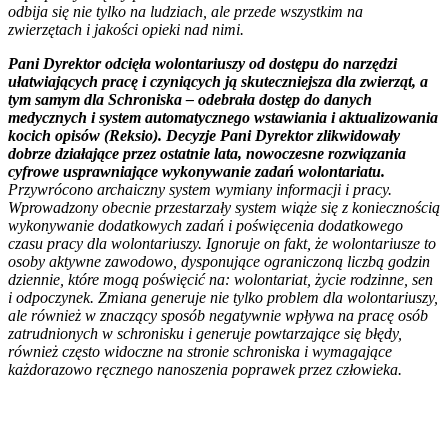
odbija się nie tylko na ludziach, ale przede wszystkim na
zwierzętach i jakości opieki nad nimi.
Pani Dyrektor odcięła wolontariuszy od dostępu do narzędzi
ułatwiających pracę i czyniących ją skuteczniejsza dla zwierząt, a
tym samym dla Schroniska – odebrała dostęp do danych
medycznych i system automatycznego wstawiania i aktualizowania
kocich opisów (Reksio). Decyzje Pani Dyrektor zlikwidowały
dobrze działające przez ostatnie lata, nowoczesne rozwiązania
cyfrowe usprawniające wykonywanie zadań wolontariatu.
Przywrócono archaiczny system wymiany informacji i pracy.
Wprowadzony obecnie przestarzały system wiąże się z koniecznością
wykonywanie dodatkowych zadań i poświęcenia dodatkowego
czasu pracy dla wolontariuszy. Ignoruje on fakt, że wolontariusze to
osoby aktywne zawodowo, dysponujące ograniczoną liczbą godzin
dziennie, które mogą poświęcić na: wolontariat, życie rodzinne, sen
i odpoczynek. Zmiana generuje nie tylko problem dla wolontariuszy,
ale również w znaczący sposób negatywnie wpływa na pracę osób
zatrudnionych w schronisku i generuje powtarzające się błędy,
również często widoczne na stronie schroniska i wymagające
każdorazowo ręcznego nanoszenia poprawek przez człowieka.