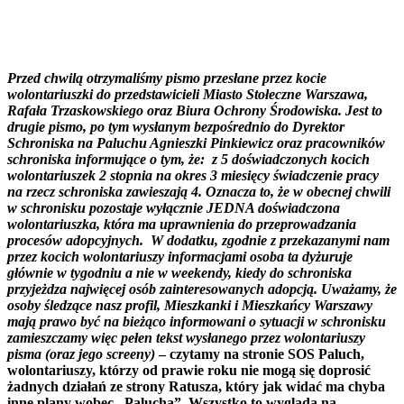
Przed chwilą otrzymaliśmy pismo przesłane przez kocie
wolontariuszki do przedstawicieli Miasto Stołeczne Warszawa,
Rafała Trzaskowskiego oraz Biura Ochrony Środowiska. Jest to
drugie pismo, po tym wysłanym bezpośrednio do Dyrektor
Schroniska na Paluchu Agnieszki Pinkiewicz oraz pracowników
schroniska informujące o tym, że: z 5 doświadczonych kocich
wolontariuszek 2 stopnia na okres 3 miesięcy świadczenie pracy
na rzecz schroniska zawieszają 4. Oznacza to, że w obecnej chwili
w schronisku pozostaje wyłącznie JEDNA doświadczona
wolontariuszka, która ma uprawnienia do przeprowadzania
procesów adopcyjnych. W dodatku, zgodnie z przekazanymi nam
przez kocich wolontariuszy informacjami osoba ta dyżuruje
głównie w tygodniu a nie w weekendy, kiedy do schroniska
przyjeżdza najwięcej osób zainteresowanych adopcją. Uważamy, że
osoby śledzące nasz profil, Mieszkanki i Mieszkańcy Warszawy
mają prawo być na bieżąco informowani o sytuacji w schronisku
zamieszczamy więc pełen tekst wysłanego przez wolontariuszy
pisma (oraz jego screeny)
– czytamy na stronie SOS Paluch,
wolontariuszy, którzy od prawie roku nie mogą się doprosić
żadnych działań ze strony Ratusza, który jak widać ma chyba
inne plany wobec „Palucha”. Wszystko to wygląda na