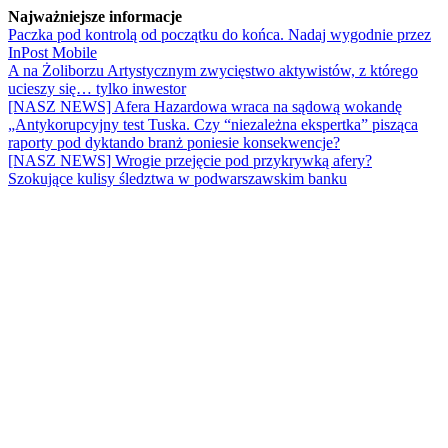
Najważniejsze informacje
Paczka pod kontrolą od początku do końca. Nadaj wygodnie przez
InPost Mobile
A na Żoliborzu Artystycznym zwycięstwo aktywistów, z którego
ucieszy się… tylko inwestor
[NASZ NEWS] Afera Hazardowa wraca na sądową wokandę
„Antykorupcyjny test Tuska. Czy “niezależna ekspertka” pisząca
raporty pod dyktando branż poniesie konsekwencje?
[NASZ NEWS] Wrogie przejęcie pod przykrywką afery?
Szokujące kulisy śledztwa w podwarszawskim banku