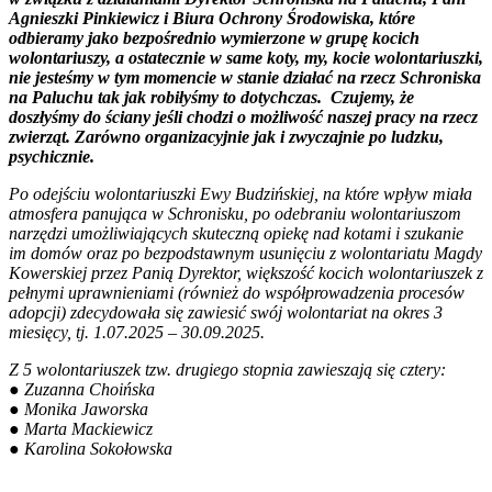
Agnieszki Pinkiewicz i Biura Ochrony Środowiska, które
odbieramy jako bezpośrednio wymierzone w grupę kocich
wolontariuszy, a ostatecznie w same koty, my, kocie wolontariuszki,
nie jesteśmy w tym momencie w stanie działać na rzecz Schroniska
na Paluchu tak jak robiłyśmy to dotychczas. Czujemy, że
doszłyśmy do ściany jeśli chodzi o możliwość naszej pracy na rzecz
zwierząt. Zarówno organizacyjnie jak i zwyczajnie po ludzku,
psychicznie.
Po odejściu wolontariuszki Ewy Budzińskiej, na które wpływ miała
atmosfera panująca w Schronisku, po odebraniu wolontariuszom
narzędzi umożliwiających skuteczną opiekę nad kotami i szukanie
im domów oraz po bezpodstawnym usunięciu z wolontariatu Magdy
Kowerskiej przez Panią Dyrektor, większość kocich wolontariuszek z
pełnymi uprawnieniami (również do współprowadzenia procesów
adopcji) zdecydowała się zawiesić swój wolontariat na okres 3
miesięcy, tj. 1.07.2025 – 30.09.2025.
Z 5 wolontariuszek tzw. drugiego stopnia zawieszają się cztery:
● Zuzanna Choińska
● Monika Jaworska
● Marta Mackiewicz
● Karolina Sokołowska