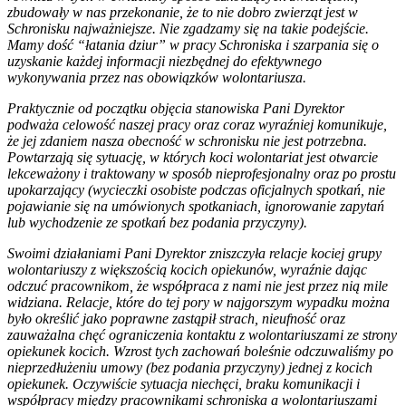
zbudowały w nas przekonanie, że to nie dobro zwierząt jest w
Schronisku najważniejsze. Nie zgadzamy się na takie podejście.
Mamy dość “łatania dziur” w pracy Schroniska i szarpania się o
uzyskanie każdej informacji niezbędnej do efektywnego
wykonywania przez nas obowiązków wolontariusza.
Praktycznie od początku objęcia stanowiska Pani Dyrektor
podważa celowość naszej pracy oraz coraz wyraźniej komunikuje,
że jej zdaniem nasza obecność w schronisku nie jest potrzebna.
Powtarzają się sytuację, w których koci wolontariat jest otwarcie
lekceważony i traktowany w sposób nieprofesjonalny oraz po prostu
upokarzający (wycieczki osobiste podczas oficjalnych spotkań, nie
pojawianie się na umówionych spotkaniach, ignorowanie zapytań
lub wychodzenie ze spotkań bez podania przyczyny).
Swoimi działaniami Pani Dyrektor zniszczyła relacje kociej grupy
wolontariuszy z większością kocich opiekunów, wyraźnie dając
odczuć pracownikom, że współpraca z nami nie jest przez nią mile
widziana. Relacje, które do tej pory w najgorszym wypadku można
było określić jako poprawne zastąpił strach, nieufność oraz
zauważalna chęć ograniczenia kontaktu z wolontariuszami ze strony
opiekunek kocich. Wzrost tych zachowań boleśnie odczuwaliśmy po
nieprzedłużeniu umowy (bez podania przyczyny) jednej z kocich
opiekunek. Oczywiście sytuacja niechęci, braku komunikacji i
współpracy między pracownikami schroniska a wolontariuszami