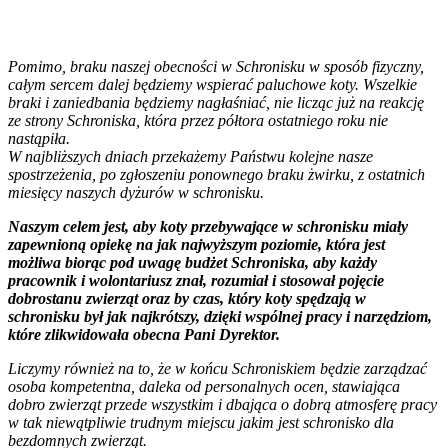
Pomimo, braku naszej obecności w Schronisku w sposób fizyczny,
całym sercem dalej będziemy wspierać paluchowe koty. Wszelkie
braki i zaniedbania będziemy nagłaśniać, nie licząc już na reakcję
ze strony Schroniska, która przez półtora ostatniego roku nie
nastąpiła.
W najbliższych dniach przekażemy Państwu kolejne nasze
spostrzeżenia, po zgłoszeniu ponownego braku żwirku, z ostatnich
miesięcy naszych dyżurów w schronisku.
Naszym celem jest, aby koty przebywające w schronisku miały
zapewnioną opiekę na jak najwyższym poziomie, która jest
możliwa biorąc pod uwagę budżet Schroniska, aby każdy
pracownik i wolontariusz znał, rozumiał i stosował pojęcie
dobrostanu zwierząt oraz by czas, który koty spędzają w
schronisku był jak najkrótszy, dzięki wspólnej pracy i narzędziom,
które zlikwidowała obecna Pani Dyrektor.
Liczymy również na to, że w końcu Schroniskiem będzie zarządzać
osoba kompetentna, daleka od personalnych ocen, stawiająca
dobro zwierząt przede wszystkim i dbająca o dobrą atmosferę pracy
w tak niewątpliwie trudnym miejscu jakim jest schronisko dla
bezdomnych zwierząt.