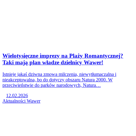
Wielotysięczne imprezy na Plaży Romantycznej?
Taki mają plan władze dzielnicy Wawer!
Istnieje jakaś dziwna zmowa milczenia, niewytłumaczalna i
nieakceptowalna, bo do dotyczy obszaru Natura 2000. W
przeciwieństwie do parków narodowych, Natura…
12.02.2026
Aktualności
Wawer