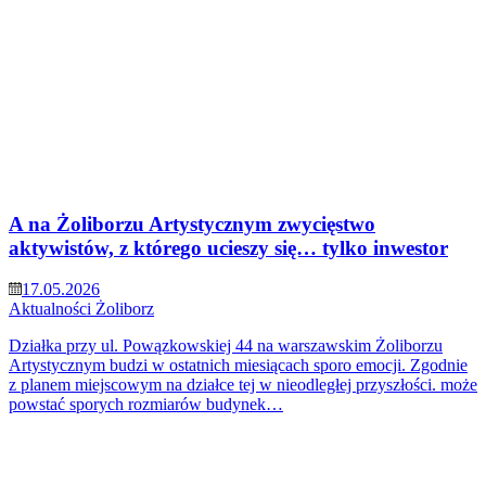
A na Żoliborzu Artystycznym zwycięstwo
aktywistów, z którego ucieszy się… tylko inwestor
17.05.2026
Aktualności
Żoliborz
Działka przy ul. Powązkowskiej 44 na warszawskim Żoliborzu
Artystycznym budzi w ostatnich miesiącach sporo emocji. Zgodnie
z planem miejscowym na działce tej w nieodległej przyszłości. może
powstać sporych rozmiarów budynek…