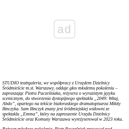
ad
STUDIO teatrgaleria, we współpracy z Urzędem Dzielnicy
Śródmieście m.st. Warszawy, oddaje głos młodemu pokoleniu –
zapraszając Piotra Pacześniaka, reżysera o wyrazistym języku
scenicznym, do stworzenia dystopijnego spektaklu „2049: Witaj,
Abdo”, opartego na tekście białoruskiego dramatopisarza Mikity
Iłinczyka. Sam Iłinczyk znany jest śródmiejskiej widowni ze
spektaklu „Emma”, który na zaproszenie Urzędu Dzielnicy
Śródmieście oraz Komuny Warszawa wyreżyserował w 2023 roku.
Reżyser młodego pokolenia, Piotr Pacześniak pracował nad