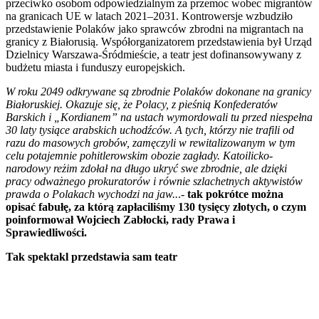
przeciwko osobom odpowiedzialnym za przemoc wobec migrantów
na granicach UE w latach 2021–2031. Kontrowersje wzbudziło
przedstawienie Polaków jako sprawców zbrodni na migrantach na
granicy z Białorusią. Współorganizatorem przedstawienia był Urząd
Dzielnicy Warszawa-Śródmieście, a teatr jest dofinansowywany z
budżetu miasta i funduszy europejskich.
W roku 2049 odkrywane są zbrodnie Polaków dokonane na granicy
Białoruskiej. Okazuje się, że Polacy, z pieśnią Konfederatów
Barskich i „Kordianem” na ustach wymordowali tu przed niespełna
30 laty tysiące arabskich uchodźców. A tych, którzy nie trafili od
razu do masowych grobów, zamęczyli w rewitalizowanym w tym
celu potajemnie pohitlerowskim obozie zagłady. Katoilicko-
narodowy reżim zdołał na długo ukryć swe zbrodnie, ale dzięki
pracy odważnego prokuratorów i równie szlachetnych aktywistów
prawda o Polakach wychodzi na jaw..
.-
tak pokrótce można
opisać fabułę, za którą zapłaciliśmy 130 tysięcy złotych, o czym
poinformował Wojciech Zabłocki, rady Prawa i
Sprawiedliwości.
Tak spektakl przedstawia sam teatr