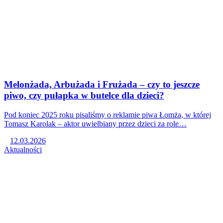
Melonżada, Arbużada i Frużada – czy to jeszcze
piwo, czy pułapka w butelce dla dzieci?
Pod koniec 2025 roku pisaliśmy o reklamie piwa Łomża, w której
Tomasz Karolak – aktor uwielbiany przez dzieci za role…
12.03.2026
Aktualności