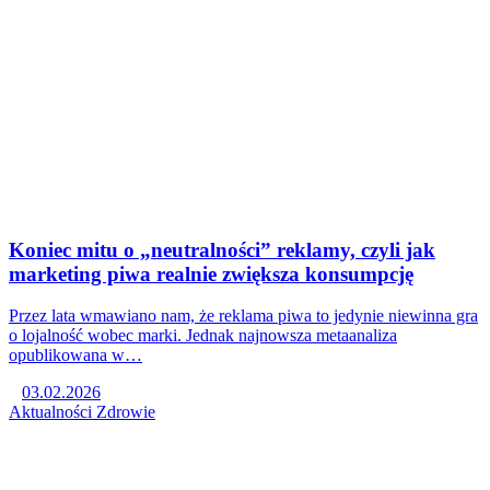
Koniec mitu o „neutralności” reklamy, czyli jak
marketing piwa realnie zwiększa konsumpcję
Przez lata wmawiano nam, że reklama piwa to jedynie niewinna gra
o lojalność wobec marki. Jednak najnowsza metaanaliza
opublikowana w…
03.02.2026
Aktualności
Zdrowie