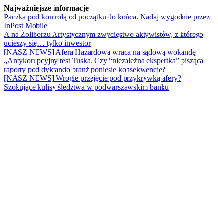
Najważniejsze informacje
Paczka pod kontrolą od początku do końca. Nadaj wygodnie przez
InPost Mobile
A na Żoliborzu Artystycznym zwycięstwo aktywistów, z którego
ucieszy się… tylko inwestor
[NASZ NEWS] Afera Hazardowa wraca na sądową wokandę
„Antykorupcyjny test Tuska. Czy “niezależna ekspertka” pisząca
raporty pod dyktando branż poniesie konsekwencje?
[NASZ NEWS] Wrogie przejęcie pod przykrywką afery?
Szokujące kulisy śledztwa w podwarszawskim banku