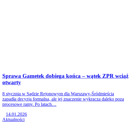
Sprawa Gametek dobiega końca – wątek ZPR wciąż
otwarty
8 stycznia w Sądzie Rejonowym dla Warszawy-Śródmieścia
zapadła decyzja formalna, ale jej znaczenie wykracza daleko poza
procesowe ramy. Po latach…
14.01.2026
Aktualności