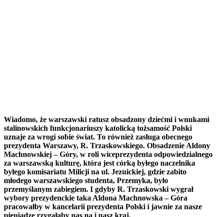
Wiadomo, że warszawski ratusz obsadzony dziećmi i wnukami
stalinowskich funkcjonariuszy katolicką tożsamość Polski
uznaje za wrogi sobie świat. To również zasługa obecnego
prezydenta Warszawy, R. Trzaskowskiego. Obsadzenie Aldony
Machnowskiej – Góry, w roli wiceprezydenta odpowiedzialnego
za warszawską kulturę, która jest córką byłego naczelnika
byłego komisariatu Milicji na ul. Jezuickiej, gdzie zabito
młodego warszawskiego studenta, Przemyka, było
przemyślanym zabiegiem. I gdyby R. Trzaskowski wygrał
wybory prezydenckie taka Aldona Machnowska – Góra
pracowałby w kancelarii prezydenta Polski i jawnie za nasze
pieniądze rzygałaby nas na i nasz kraj.