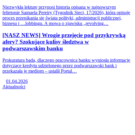
Niezwykła lekturę przynosi historia opisana w najnowszym
felietonie Samuela Pereiry (Tygodnik Sieci, 17/2026), która opisuje
proces przenikania się świata polityki, administracji publicznej,
biznesu i …lobbingu. A mowa o zjawisku „revolving…
[NASZ NEWS] Wrogie przejęcie pod przykrywką
afery? Szokujące kulisy śledztwa w
podwarszawskim banku
Prokuratura bada, dlaczego pracownica banku wyniosła informacje
dotyczące kredytu udzielonego przez podwarszawski bank i
przekazała je mediom – ustalił Portal…
01.04.2026
Aktualności