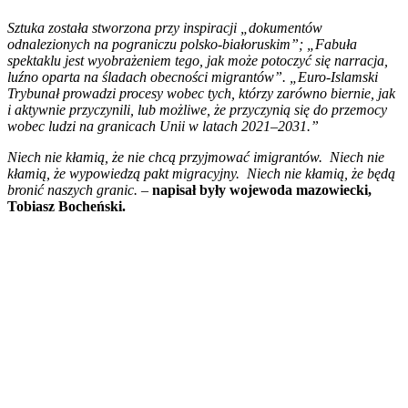
Sztuka została stworzona przy inspiracji „dokumentów
odnalezionych na pograniczu polsko-białoruskim”; „Fabuła
spektaklu jest wyobrażeniem tego, jak może potoczyć się narracja,
luźno oparta na śladach obecności migrantów”. „Euro-Islamski
Trybunał prowadzi procesy wobec tych, którzy zarówno biernie, jak
i aktywnie przyczynili, lub możliwe, że przyczynią się do przemocy
wobec ludzi na granicach Unii w latach 2021–2031.”
Niech nie kłamią, że nie chcą przyjmować imigrantów. Niech nie
kłamią, że wypowiedzą pakt migracyjny. Niech nie kłamią, że będą
bronić naszych granic. –
napisał były wojewoda mazowiecki,
Tobiasz Bocheński.