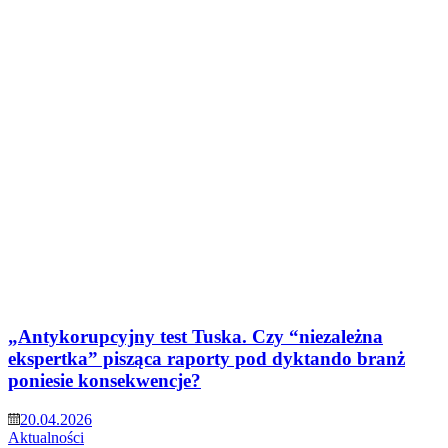
„Antykorupcyjny test Tuska. Czy “niezależna
ekspertka” pisząca raporty pod dyktando branż
poniesie konsekwencje?
20.04.2026
Aktualności