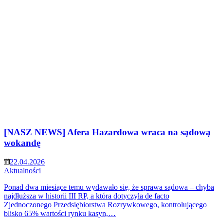
[NASZ NEWS] Afera Hazardowa wraca na sądową
wokandę
22.04.2026
Aktualności
Ponad dwa miesiące temu wydawało się, że sprawa sądowa – chyba
najdłuższa w historii III RP, a która dotyczyła de facto
Zjednoczonego Przedsiębiorstwa Rozrywkowego, kontrolującego
blisko 65% wartości rynku kasyn,…