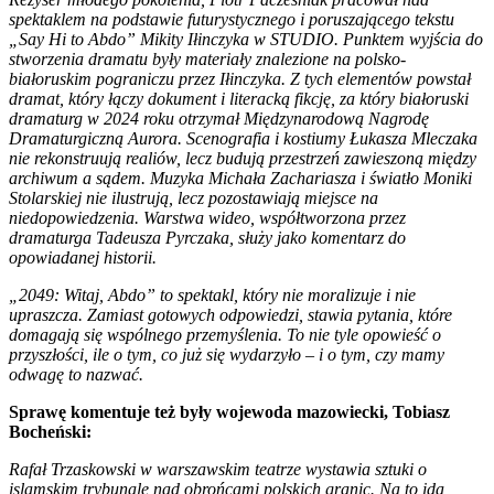
spektaklem na podstawie futurystycznego i poruszającego tekstu
„Say Hi to Abdo” Mikity Iłinczyka w STUDIO. Punktem wyjścia do
stworzenia dramatu były materiały znalezione na polsko-
białoruskim pograniczu przez Iłinczyka. Z tych elementów powstał
dramat, który łączy dokument i literacką fikcję, za który białoruski
dramaturg w 2024 roku otrzymał Międzynarodową Nagrodę
Dramaturgiczną Aurora. Scenografia i kostiumy Łukasza Mleczaka
nie rekonstruują realiów, lecz budują przestrzeń zawieszoną między
archiwum a sądem. Muzyka Michała Zachariasza i światło Moniki
Stolarskiej nie ilustrują, lecz pozostawiają miejsce na
niedopowiedzenia. Warstwa wideo, współtworzona przez
dramaturga Tadeusza Pyrczaka, służy jako komentarz do
opowiadanej historii.
„2049: Witaj, Abdo” to spektakl, który nie moralizuje i nie
upraszcza. Zamiast gotowych odpowiedzi, stawia pytania, które
domagają się wspólnego przemyślenia. To nie tyle opowieść o
przyszłości, ile o tym, co już się wydarzyło – i o tym, czy mamy
odwagę to nazwać.
Sprawę komentuje też były wojewoda mazowiecki, Tobiasz
Bocheński:
Rafał Trzaskowski w warszawskim teatrze wystawia sztuki o
islamskim trybunale nad obrońcami polskich granic. Na to idą