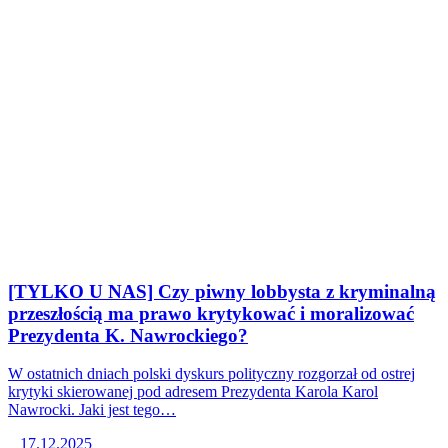
[TYLKO U NAS] Czy piwny lobbysta z kryminalną
przeszłością ma prawo krytykować i moralizować
Prezydenta K. Nawrockiego?
W ostatnich dniach polski dyskurs polityczny rozgorzał od ostrej
krytyki skierowanej pod adresem Prezydenta Karola Karol
Nawrocki. Jaki jest tego…
17.12.2025