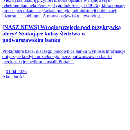
Niezwykła lekturę przynosi historia opisana w najnowszym
felietonie Samuela Pereiry (Tygodnik Sieci, 17/2026), która opisuje
proces przenikania się świata polityki, administracji publicznej,
biznesu i …lobbingu. A mowa o zjawisku „revolving…
[NASZ NEWS] Wrogie przejęcie pod przykrywką
afery? Szokujące kulisy śledztwa w
podwarszawskim banku
Prokuratura bada, dlaczego pracownica banku wyniosła informacje
dotyczące kredytu udzielonego przez podwarszawski bank i
przekazała je mediom – ustalił Portal…
01.04.2026
Aktualności