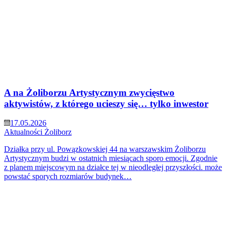
A na Żoliborzu Artystycznym zwycięstwo
aktywistów, z którego ucieszy się… tylko inwestor
17.05.2026
Aktualności
Żoliborz
Działka przy ul. Powązkowskiej 44 na warszawskim Żoliborzu
Artystycznym budzi w ostatnich miesiącach sporo emocji. Zgodnie
z planem miejscowym na działce tej w nieodległej przyszłości. może
powstać sporych rozmiarów budynek…