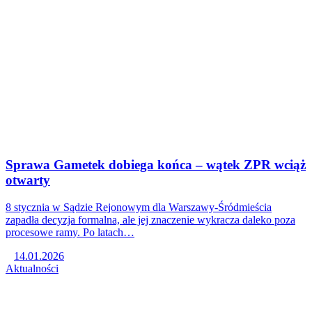
Sprawa Gametek dobiega końca – wątek ZPR wciąż
otwarty
8 stycznia w Sądzie Rejonowym dla Warszawy-Śródmieścia
zapadła decyzja formalna, ale jej znaczenie wykracza daleko poza
procesowe ramy. Po latach…
14.01.2026
Aktualności