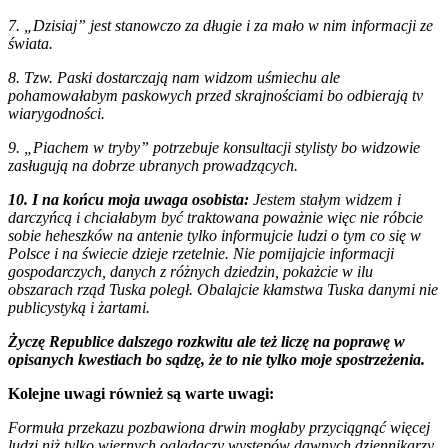
7. „Dzisiaj” jest stanowczo za długie i za mało w nim informacji ze
świata.
8. Tzw. Paski dostarczają nam widzom uśmiechu ale
pohamowałabym paskowych przed skrajnościami bo odbierają tv
wiarygodności.
9. „Piachem w tryby” potrzebuje konsultacji stylisty bo widzowie
zasługują na dobrze ubranych prowadzących.
10. I na końcu moja uwaga osobista:
Jestem stałym widzem i
darczyńcą i chciałabym być traktowana poważnie więc nie róbcie
sobie heheszków na antenie tylko informujcie ludzi o tym co się w
Polsce i na świecie dzieje rzetelnie. Nie pomijajcie informacji
gospodarczych, danych z różnych dziedzin, pokażcie w ilu
obszarach rząd Tuska poległ. Obalajcie kłamstwa Tuska danymi nie
publicystyką i żartami.
Życzę Republice dalszego rozkwitu ale też liczę na poprawę w
opisanych kwestiach bo sądzę, że to nie tylko moje spostrzeżenia.
Kolejne uwagi również są warte uwagi:
Formuła przekazu pozbawiona drwin mogłaby przyciągnąć więcej
ludzi niż tylko wiernych oglądaczy występów dawnych dziennikarzy