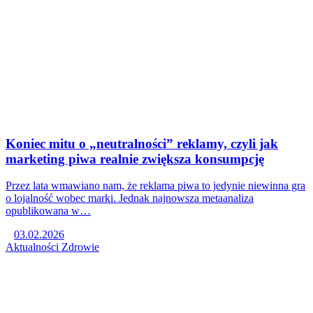
Koniec mitu o „neutralności” reklamy, czyli jak
marketing piwa realnie zwiększa konsumpcję
Przez lata wmawiano nam, że reklama piwa to jedynie niewinna gra
o lojalność wobec marki. Jednak najnowsza metaanaliza
opublikowana w…
03.02.2026
Aktualności
Zdrowie