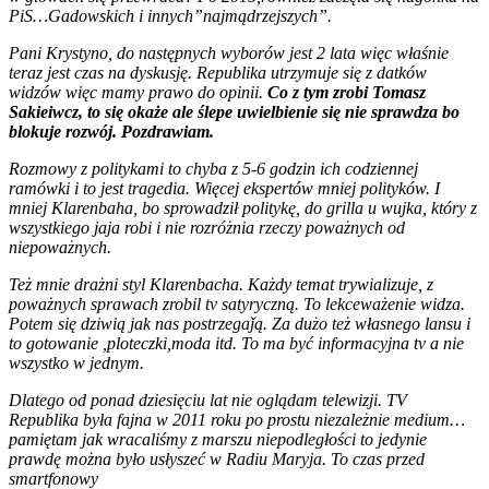
PiS…
Gadowskich i innych”najmądrzejszych”.
Pani Krystyno, do następnych wyborów jest 2 lata więc właśnie
teraz jest czas na dyskusję. Republika utrzymuje się z datków
widzów więc mamy prawo do opinii.
Co z tym zrobi Tomasz
Sakieiwcz, to się okaże ale ślepe uwielbienie się nie sprawdza bo
blokuje rozwój. Pozdrawiam.
Rozmowy z politykami to chyba z 5-6 godzin ich codziennej
ramówki i to jest tragedia. Więcej ekspertów mniej polityków. I
mniej Klarenbaha, bo sprowadził politykę, do grilla u wujka, który z
wszystkiego jaja robi i nie rozróżnia rzeczy poważnych od
niepoważnych.
Też mnie drażni styl Klarenbacha. Każdy temat trywializuje, z
poważnych sprawach zrobil tv satyryczną. To lekceważenie widza.
Potem się dziwią jak nas postrzegaǰą. Za dużo też własnego lansu i
to gotowanie ,ploteczki,moda itd. To ma być informacyjna tv a nie
wszystko w jednym.
Dlatego od ponad dziesięciu lat nie oglądam telewizji. TV
Republika była fajna w 2011 roku po prostu niezależnie medium…
pamiętam jak wracaliśmy z marszu niepodległości to jedynie
prawdę można było usłyszeć w Radiu Maryja. To czas przed
smartfonowy