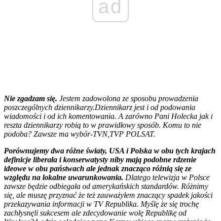
ad
Nie zgadzam się.
Jestem zadowolona ze sposobu prowadzenia
poszczególnych dziennikarzy.Dziennikarz jest i od podowania
wiadomości i od ich komentowania. A zarówno Pani Holecka jak i
reszta dziennikarzy robią to w prawidłowy sposób. Komu to nie
podoba? Zawsze ma wybór-TVN,TVP POLSAT.
Porównujemy dwa różne światy, USA i Polska w obu tych krajach
definicje liberała i konserwatysty niby mają podobne rdzenie
ideowe w obu państwach ale jednak znacząco różnią się ze
względu na lokalne uwarunkowania.
Dlatego telewizja w Polsce
zawsze będzie odbiegała od amerykańskich standardów. Różnimy
się, ale muszę przyznać że też zauważyłem znaczący spadek jakości
przekazywania informacji w TV Republika. Myślę że się trochę
zachłysnęli sukcesem ale zdecydowanie wolę Republikę od