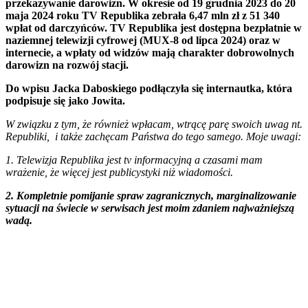
przekazywanie darowizn. W okresie od 19 grudnia 2023 do 20
maja 2024 roku TV Republika zebrała 6,47 mln zł z 51 340
wpłat od darczyńców. TV Republika jest dostępna bezpłatnie w
naziemnej telewizji cyfrowej (MUX-8 od lipca 2024) oraz w
internecie, a wpłaty od widzów mają charakter dobrowolnych
darowizn na rozwój stacji.
Do wpisu Jacka Daboskiego podłączyła się internautka, która
podpisuje się jako Jowita.
W związku z tym, że również wpłacam, wtrącę parę swoich uwag nt.
Republiki, i także zachęcam Państwa do tego samego.
Moje uwagi:
1. Telewizja Republika jest tv informacyjną a czasami mam
wrażenie, że więcej jest publicystyki niż wiadomości.
2. Kompletnie pomijanie spraw zagranicznych, marginalizowanie
sytuacji na świecie w serwisach jest moim zdaniem najważniejszą
wadą.