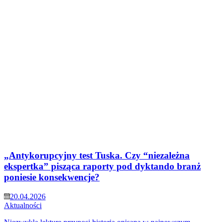
„Antykorupcyjny test Tuska. Czy “niezależna
ekspertka” pisząca raporty pod dyktando branż
poniesie konsekwencje?
20.04.2026
Aktualności