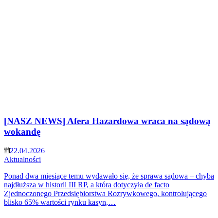
[NASZ NEWS] Afera Hazardowa wraca na sądową
wokandę
22.04.2026
Aktualności
Ponad dwa miesiące temu wydawało się, że sprawa sądowa – chyba
najdłuższa w historii III RP, a która dotyczyła de facto
Zjednoczonego Przedsiębiorstwa Rozrywkowego, kontrolującego
blisko 65% wartości rynku kasyn,…