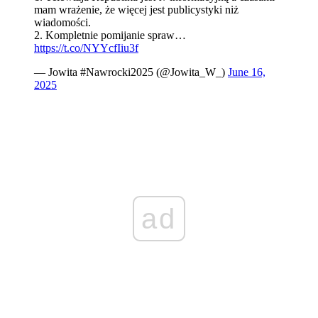
mam wrażenie, że więcej jest publicystyki niż
wiadomości.
2. Kompletnie pomijanie spraw…
https://t.co/NYYcfIiu3f
— Jowita #Nawrocki2025 (@Jowita_W_)
June 16,
2025
ad