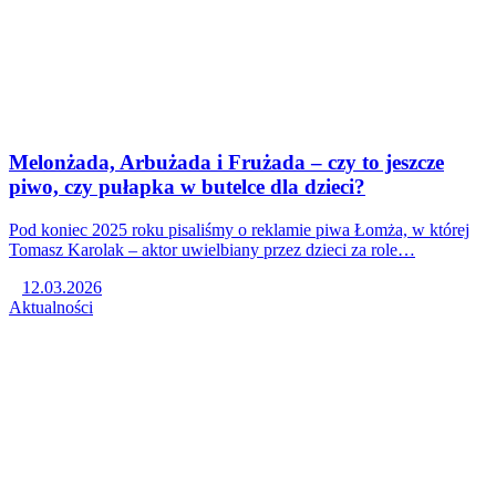
Melonżada, Arbużada i Frużada – czy to jeszcze
piwo, czy pułapka w butelce dla dzieci?
Pod koniec 2025 roku pisaliśmy o reklamie piwa Łomża, w której
Tomasz Karolak – aktor uwielbiany przez dzieci za role…
12.03.2026
Aktualności