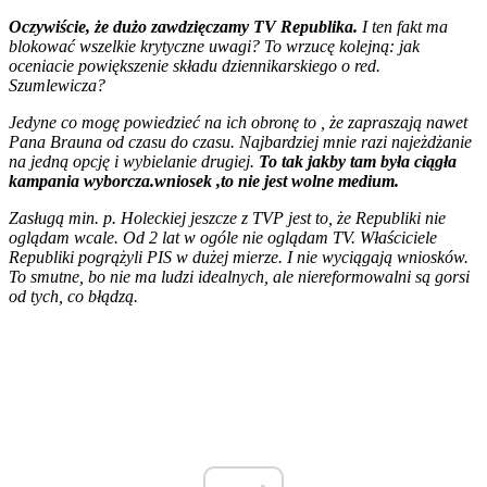
Oczywiście, że dużo zawdzięczamy TV Republika.
I ten fakt ma
blokować wszelkie krytyczne uwagi? To wrzucę kolejną: jak
oceniacie powiększenie składu dziennikarskiego o red.
Szumlewicza?
Jedyne co mogę powiedzieć na ich obronę to , że zapraszają nawet
Pana Brauna od czasu do czasu. Najbardziej mnie razi najeżdżanie
na jedną opcję i wybielanie drugiej.
To tak jakby tam była ciągła
kampania wyborcza.wniosek ,to nie jest wolne medium.
Zasługą min. p. Holeckiej jeszcze z TVP jest to, że Republiki nie
oglądam wcale. Od 2 lat w ogóle nie oglądam TV. Właściciele
Republiki pogrążyli PIS w dużej mierze. I nie wyciągają wniosków.
To smutne, bo nie ma ludzi idealnych, ale niereformowalni są gorsi
od tych, co błądzą.