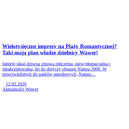
Wielotysięczne imprezy na Plaży Romantycznej?
Taki mają plan władze dzielnicy Wawer!
Istnieje jakaś dziwna zmowa milczenia, niewytłumaczalna i
nieakceptowalna, bo do dotyczy obszaru Natura 2000. W
przeciwieństwie do parków narodowych, Natura…
12.02.2026
Aktualności
Wawer