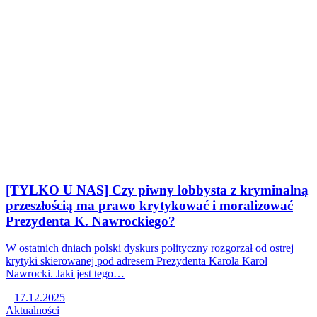
[TYLKO U NAS] Czy piwny lobbysta z kryminalną
przeszłością ma prawo krytykować i moralizować
Prezydenta K. Nawrockiego?
W ostatnich dniach polski dyskurs polityczny rozgorzał od ostrej
krytyki skierowanej pod adresem Prezydenta Karola Karol
Nawrocki. Jaki jest tego…
17.12.2025
Aktualności