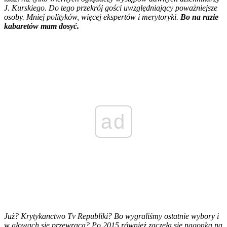
J. Kurskiego. Do tego przekrój gości uwzględniający poważniejsze
osoby. Mniej polityków, więcej ekspertów i merytoryki.
Bo na razie
kabaretów mam dosyć.
ad
Już? Krytykanctwo Tv Republiki? Bo wygraliśmy ostatnie wybory i
w głowach się przewraca? Po 2015,również zaczęła się nagonka na