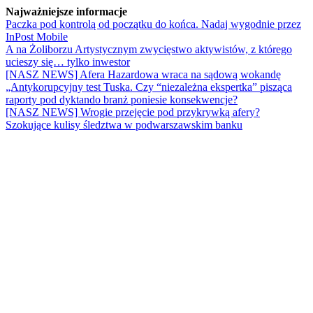
Najważniejsze informacje
Paczka pod kontrolą od początku do końca. Nadaj wygodnie przez
InPost Mobile
A na Żoliborzu Artystycznym zwycięstwo aktywistów, z którego
ucieszy się… tylko inwestor
[NASZ NEWS] Afera Hazardowa wraca na sądową wokandę
„Antykorupcyjny test Tuska. Czy “niezależna ekspertka” pisząca
raporty pod dyktando branż poniesie konsekwencje?
[NASZ NEWS] Wrogie przejęcie pod przykrywką afery?
Szokujące kulisy śledztwa w podwarszawskim banku