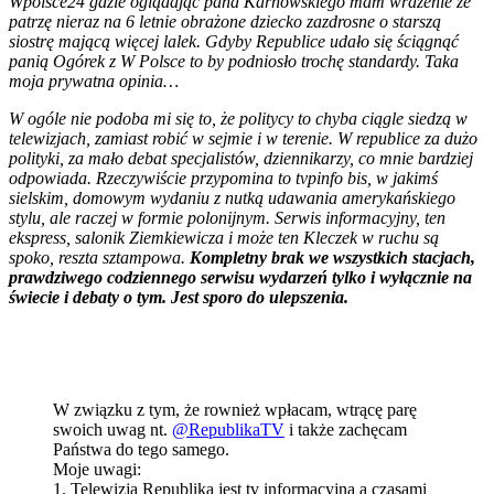
Wpolsce24 gdzie oglądając pana Karnowskiego mam wrażenie że
patrzę nieraz na 6 letnie obrażone dziecko zazdrosne o starszą
siostrę mającą więcej lalek. Gdyby Republice udało się ściągnąć
panią Ogórek z W Polsce to by podniosło trochę standardy. Taka
moja prywatna opinia…
W ogóle nie podoba mi się to, że politycy to chyba ciągle siedzą w
telewizjach, zamiast robić w sejmie i w terenie. W republice za dużo
polityki, za mało debat specjalistów, dziennikarzy, co mnie bardziej
odpowiada. Rzeczywiście przypomina to tvpinfo bis, w jakimś
sielskim, domowym wydaniu z nutką udawania amerykańskiego
stylu, ale raczej w formie polonijnym. Serwis informacyjny, ten
ekspress, salonik Ziemkiewicza i może ten Kleczek w ruchu są
spoko, reszta sztampowa.
Kompletny brak we wszystkich stacjach,
prawdziwego codziennego serwisu wydarzeń tylko i wyłącznie na
świecie i debaty o tym. Jest sporo do ulepszenia.
W związku z tym, że rownież wpłacam, wtrącę parę
swoich uwag nt.
@RepublikaTV
i także zachęcam
Państwa do tego samego.
Moje uwagi:
1. Telewizja Republika jest tv informacyjną a czasami