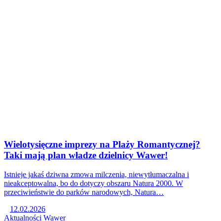
Wielotysięczne imprezy na Plaży Romantycznej?
Taki mają plan władze dzielnicy Wawer!
Istnieje jakaś dziwna zmowa milczenia, niewytłumaczalna i
nieakceptowalna, bo do dotyczy obszaru Natura 2000. W
przeciwieństwie do parków narodowych, Natura…
12.02.2026
Aktualności
Wawer