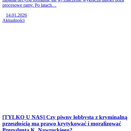
procesowe ramy. Po latach…
14.01.2026
Aktualności
[TYLKO U NAS] Czy piwny lobbysta z kryminalną
przeszłością ma prawo krytykować i moralizować
Prezydenta K. Nawrockiego?