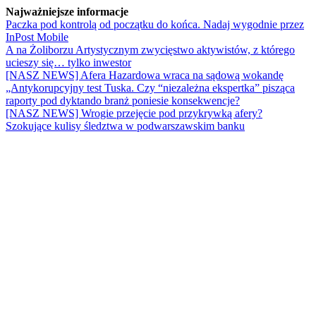
Najważniejsze informacje
Paczka pod kontrolą od początku do końca. Nadaj wygodnie przez
InPost Mobile
A na Żoliborzu Artystycznym zwycięstwo aktywistów, z którego
ucieszy się… tylko inwestor
[NASZ NEWS] Afera Hazardowa wraca na sądową wokandę
„Antykorupcyjny test Tuska. Czy “niezależna ekspertka” pisząca
raporty pod dyktando branż poniesie konsekwencje?
[NASZ NEWS] Wrogie przejęcie pod przykrywką afery?
Szokujące kulisy śledztwa w podwarszawskim banku