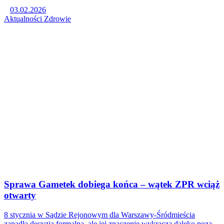
03.02.2026
Aktualności
Zdrowie
Sprawa Gametek dobiega końca – wątek ZPR wciąż
otwarty
8 stycznia w Sądzie Rejonowym dla Warszawy-Śródmieścia
zapadła decyzja formalna, ale jej znaczenie wykracza daleko poza