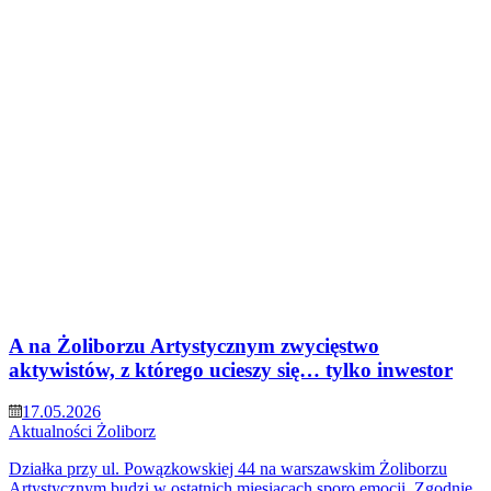
A na Żoliborzu Artystycznym zwycięstwo
aktywistów, z którego ucieszy się… tylko inwestor
17.05.2026
Aktualności
Żoliborz
Działka przy ul. Powązkowskiej 44 na warszawskim Żoliborzu
Artystycznym budzi w ostatnich miesiącach sporo emocji. Zgodnie