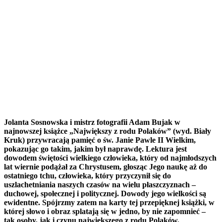
Jolanta Sosnowska i mistrz fotografii Adam Bujak w
najnowszej książce „Największy z rodu Polaków” (wyd. Biały
Kruk) przywracają
pamięć o św. Janie Pawle II Wielkim,
pokazując go takim, jakim był naprawdę. Lektura jest
dowodem świętości wielkiego człowieka,
który od najmłodszych
lat wiernie podążał za Chrystusem, głosząc Jego naukę aż do
ostatniego tchu, człowieka, który przyczynił się
do
uszlachetniania naszych czasów na wielu płaszczyznach –
duchowej, społecznej i politycznej. Dowody jego wielkości są
ewidentne. Spójrzmy zatem na karty tej przepięknej książki, w
której słowo i obraz splatają się w jedno, by nie zapomnieć –
tak osoby, jak i czynu największego z rodu Polaków.