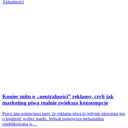
Aktualności
Koniec mitu o „neutralności” reklamy, czyli jak
marketing piwa realnie zwiększa konsumpcję
Przez lata wmawiano nam, że reklama piwa to jedynie niewinna gra
o lojalność wobec marki. Jednak najnowsza metaanaliza
opublikowana w…