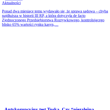
Aktualności
Ponad dwa miesiące temu wydawało się, że sprawa sądowa – chyba
najdłuższa w historii III RP, a która dotyczyła de facto
Zjednoczonego Przedsiębiorstwa Rozrywkowego, kontrolującego
blisko 65% wartości rynku kasyn,…
„Antykorupcyjny test Tuska. Czy “niezależna