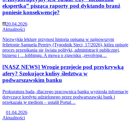
ekspertka” pisząca raporty pod dyktando branż
poniesie konsekwencje?
20.04.2026
Aktualności
Niezwykła lekturę przynosi historia opisana w najnowszym
felietonie Samuela Pereiry (Tygodnik Sieci, 17/2026), która opisuje
proces przenikania się świata polityki, administracji publicznej,
biznesu i …lobbingu. A mowa o zjawisku „revolving…
[NASZ NEWS] Wrogie przejęcie pod przykrywką
afery? Szokujące kulisy śledztwa w
podwarszawskim banku
Prokuratura bada, dlaczego pracownica banku wyniosła informacje
dotyczące kredytu udzielonego przez podwarszawski bank i
przekazała je mediom – ustalił Portal…
01.04.2026
Aktualności