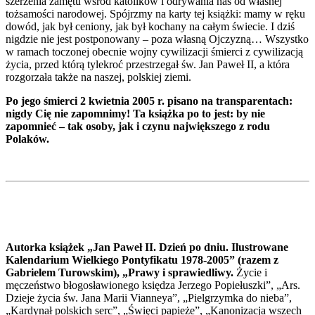
szerzenia zamętu wśród katolików i odrywania nas od własnej
tożsamości narodowej. Spójrzmy na karty tej książki: mamy w ręku
dowód, jak był ceniony, jak był kochany na całym świecie. I dziś
nigdzie nie jest postponowany – poza własną Ojczyzną… Wszystko
w ramach toczonej obecnie wojny cywilizacji śmierci z cywilizacją
życia, przed którą tylekroć przestrzegał św. Jan Paweł II, a która
rozgorzała także na naszej, polskiej ziemi.
Po jego śmierci 2 kwietnia 2005 r. pisano na transparentach:
nigdy Cię nie zapomnimy! Ta książka po to jest: by nie
zapomnieć – tak osoby, jak i czynu największego z rodu
Polaków.
Autorka książek „Jan Paweł II. Dzień po dniu. Ilustrowane
Kalendarium Wielkiego Pontyfikatu 1978-2005” (razem z
Gabrielem Turowskim), „Prawy i sprawiedliwy.
Życie i
męczeństwo błogosławionego księdza Jerzego Popiełuszki”, „Ars.
Dzieje życia św. Jana Marii Vianneya”, „Pielgrzymka do nieba”,
„Kardynał polskich serc”, „Święci papieże”, „Kanonizacja wszech