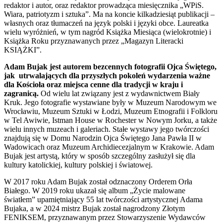
redaktor i autor, oraz redaktor prowadząca miesięcznika „WPiS.
Wiara, patriotyzm i sztuka”. Ma na koncie kilkadziesiąt publikacji –
własnych oraz tłumaczeń na język polski i języki obce. Laureatka
wielu wyróżnień, w tym nagród Książka Miesiąca (wielokrotnie) i
Książka Roku przyznawanych przez „Magazyn Literacki
KSIĄŻKI”.
Adam Bujak jest autorem bezcennych fotografii Ojca Świętego,
jak utrwalających dla przyszłych pokoleń wydarzenia ważne
dla Kościoła oraz miejsca cenne dla tradycji w kraju i
zagranicą.
Od wielu lat związany jest z wydawnictwem Biały
Kruk. Jego fotografie wystawiane były w Muzeum Narodowym we
Wrocławiu, Muzeum Sztuki w Łodzi, Muzeum Etnografii i Folkloru
w Tel Awiwie, Istman House w Rochester w Nowym Jorku, a także
wielu innych muzeach i galeriach. Stałe wystawy jego twórczości
znajdują się w Domu Narodzin Ojca Świętego Jana Pawła II w
Wadowicach oraz Muzeum Archidiecezjalnym w Krakowie. Adam
Bujak jest artystą, który w sposób szczególny zasłużył się dla
kultury katolickiej, kultury polskiej i światowej.
W 2017 roku Adam Bujak został odznaczony Orderem Orła
Białego. W 2019 roku ukazał się album „Życie malowane
światłem” upamiętniający 55 lat twórczości artystycznej Adama
Bujaka, a w 2024 mistrz Bujak został nagrodzony Złotym
FENIKSEM, przyznawanym przez Stowarzyszenie Wydawców