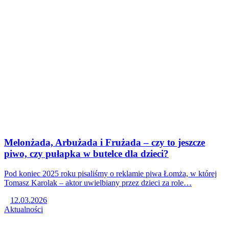
Melonżada, Arbużada i Frużada – czy to jeszcze
piwo, czy pułapka w butelce dla dzieci?
Pod koniec 2025 roku pisaliśmy o reklamie piwa Łomża, w której
Tomasz Karolak – aktor uwielbiany przez dzieci za role…
12.03.2026
Aktualności