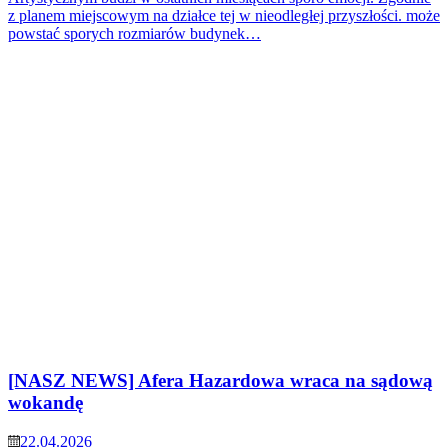
z planem miejscowym na działce tej w nieodległej przyszłości. może
powstać sporych rozmiarów budynek…
[NASZ NEWS] Afera Hazardowa wraca na sądową
wokandę
22.04.2026