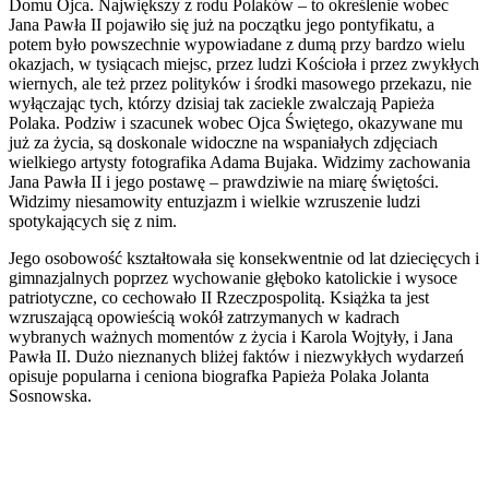
Domu Ojca. Największy z rodu Polaków – to określenie wobec
Jana Pawła II pojawiło się już na początku jego pontyfikatu, a
potem było powszechnie wypowiadane z dumą przy bardzo wielu
okazjach, w tysiącach miejsc, przez ludzi Kościoła i przez zwykłych
wiernych, ale też przez polityków i środki masowego przekazu, nie
wyłączając tych, którzy dzisiaj tak zaciekle zwalczają Papieża
Polaka. Podziw i szacunek wobec Ojca Świętego, okazywane mu
już za życia, są doskonale widoczne na wspaniałych zdjęciach
wielkiego artysty fotografika Adama Bujaka. Widzimy zachowania
Jana Pawła II i jego postawę – prawdziwie na miarę świętości.
Widzimy niesamowity entuzjazm i wielkie wzruszenie ludzi
spotykających się z nim.
Jego osobowość kształtowała się konsekwentnie od lat dziecięcych i
gimnazjalnych poprzez wychowanie głęboko katolickie i wysoce
patriotyczne, co cechowało II Rzeczpospolitą. Książka ta jest
wzruszającą opowieścią wokół zatrzymanych w kadrach
wybranych ważnych momentów z życia i Karola Wojtyły, i Jana
Pawła II. Dużo nieznanych bliżej faktów i niezwykłych wydarzeń
opisuje popularna i ceniona biografka Papieża Polaka Jolanta
Sosnowska.