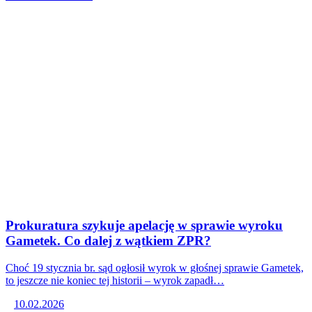
Prokuratura szykuje apelację w sprawie wyroku
Gametek. Co dalej z wątkiem ZPR?
Choć 19 stycznia br. sąd ogłosił wyrok w głośnej sprawie Gametek,
to jeszcze nie koniec tej historii – wyrok zapadł…
10.02.2026