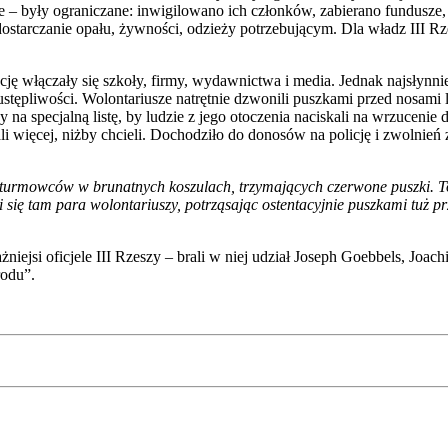
ogie – były ograniczane: inwigilowano ich członków, zabierano fundus
tarczanie opału, żywności, odzieży potrzebującym. Dla władz III Rzes
włączały się szkoły, firmy, wydawnictwa i media. Jednak najsłynniej
ieustępliwości. Wolontariusze natrętnie dzwonili puszkami przed nosami 
y na specjalną listę, by ludzie z jego otoczenia naciskali na wrzucenie d
 więcej, niżby chcieli. Dochodziło do donosów na policję i zwolnień 
d szturmowców w brunatnych koszulach, trzymających czerwone puszki.
wi się tam para wolontariuszy, potrząsając ostentacyjnie puszkami tuż p
si oficjele III Rzeszy – brali w niej udział Joseph Goebbels, Joachim
rodu”.