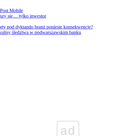
nPost Mobile
szy się… tylko inwestor
orty pod dyktando branż poniesie konsekwencje?
kulisy śledztwa w podwarszawskim banku
ad