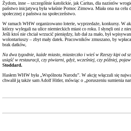
Żydom, inne – szczególnie katolickie, jak Caritas, dla nazistów wr
państwo inicjatywą była właśnie Pomoc Zimowa. Miała ona na celu dos
społecznej z państwa na społeczeństwo.
W ramach WHW organizowano loterie, wyprzedaże, konkursy. W akcję 
którzy wylegali na ulice niemieckich miast co roku. I słynęli oni z n
Jeśli ktoś nie chciał wrzucić pieniędzy, lub dał za mało, był wpisywan
wolontariuszy – zbyt mały datek. Pracowników zmuszano, by wpłacali
brak datków,
Na dwa tygodnie, każde miasto, miasteczko i wieś w Rzeszy kipi o
usiąść w restauracji, czy piwiarni, gdyż, wcześniej, czy później, poja
Stoddard.
Hasłem WHW była „Wspólnota Narodu”. W akcję włączali się najważniej
chwalił ją także sam Adolf Hitler, mówiąc o „poruszeniu sumienia na