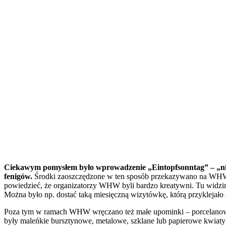
Ciekawym pomysłem było wprowadzenie „Eintopfsonntag” – „niedz
fenigów.
Środki zaoszczędzone w ten sposób przekazywano na WHW. W
powiedzieć, że organizatorzy WHW byli bardzo kreatywni. Tu widzi
Można było np. dostać taką miesięczną wizytówkę, którą przyklejało 
Poza tym w ramach WHW wręczano też małe upominki – porcelanowe, 
były maleńkie bursztynowe, metalowe, szklane lub papierowe kwiaty 