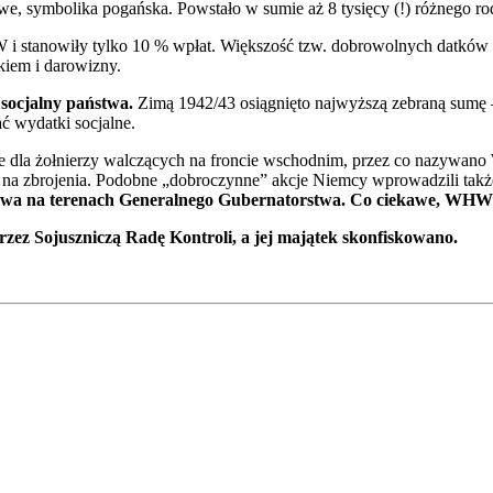
gowe, symbolika pogańska. Powstało w sumie aż 8 tysięcy (!) różnego 
i stanowiły tylko 10 % wpłat. Większość tzw. dobrowolnych datków sta
kiem i darowizny.
socjalny państwa.
Zimą 1942/43 osiągnięto najwyższą zebraną sumę – 1
 wydatki socjalne.
nie dla żołnierzy walczących na froncie wschodnim, przez co nazywa
a zbrojenia. Podobne „dobroczynne” akcje Niemcy wprowadzili także 
 na terenach Generalnego Gubernatorstwa. Co ciekawe, WHW p
ez Sojuszniczą Radę Kontroli, a jej majątek skonfiskowano.