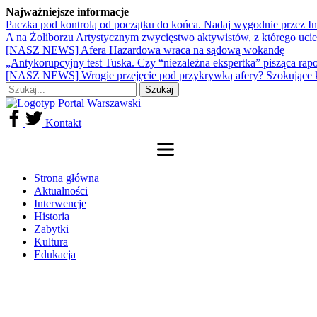
Najważniejsze informacje
Paczka pod kontrolą od początku do końca. Nadaj wygodnie przez I
A na Żoliborzu Artystycznym zwycięstwo aktywistów, z którego ucie
[NASZ NEWS] Afera Hazardowa wraca na sądową wokandę
„Antykorupcyjny test Tuska. Czy “niezależna ekspertka” pisząca rap
[NASZ NEWS] Wrogie przejęcie pod przykrywką afery? Szokujące 
Kontakt
Strona główna
Aktualności
Interwencje
Historia
Zabytki
Kultura
Edukacja