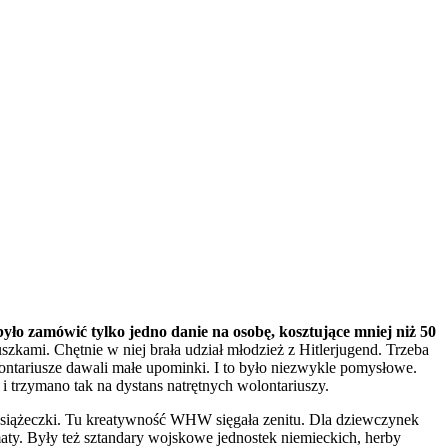
ło zamówić tylko jedno danie na osobę, kosztujące mniej niż 50
ami. Chętnie w niej brała udział młodzież z Hitlerjugend. Trzeba
ntariusze dawali małe upominki. I to było niezwykle pomysłowe.
i trzymano tak na dystans natrętnych wolontariuszy.
książeczki. Tu kreatywność WHW sięgała zenitu. Dla dziewczynek
aty. Były też sztandary wojskowe jednostek niemieckich, herby