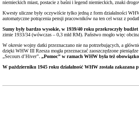
niemieckich miast, postacie z baśni i legend niemieckich, znaki dro
Kwesty uliczne były oczywiście tylko jedną z form działalności WHW 
automatyczne potrącenia pensji pracowników na ten cel wraz z podat
Sumy były bardzo wysokie, w 1939/40 roku przekroczyły budżet 
zimie 1933/34 (wówczas – 0,3 mld RM). Państwo mogło więc obcinać
W okresie wojny datki przeznaczano nie na potrzebujących, a głów
dzięki WHW III Rzesza mogła przeznaczać zaoszczędzone pieniądze n
„Secours d’Hiver”.
„Pomoc” w ramach WHW była też obowiązkowa
W październiku 1945 roku działalność WHW została zakazana prz