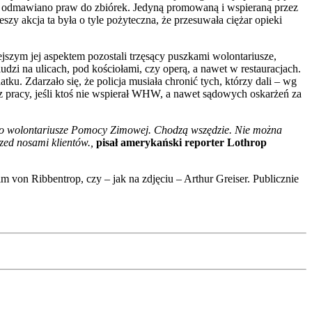
ze, odmawiano praw do zbiórek. Jedyną promowaną i wspieraną przez
zy akcja ta była o tyle pożyteczna, że przesuwała ciężar opieki
szym jej aspektem pozostali trzęsący puszkami wolontariusze,
ludzi na ulicach, pod kościołami, czy operą, a nawet w restauracjach.
atku. Zdarzało się, że policja musiała chronić tych, którzy dali – wg
z pracy, jeśli ktoś nie wspierał WHW, a nawet sądowych oskarżeń za
 To wolontariusze Pomocy Zimowej. Chodzą wszędzie. Nie można
rzed nosami klientów.,
pisał amerykański reporter Lothrop
 von Ribbentrop, czy – jak na zdjęciu – Arthur Greiser. Publicznie