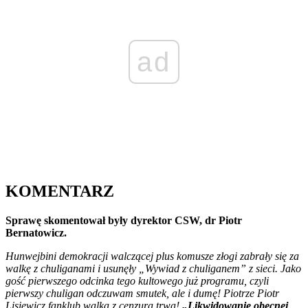
ad
KOMENTARZ
Sprawę skomentował były dyrektor CSW, dr Piotr
Bernatowicz.
Hunwejbini demokracji walczącej plus komusze złogi zabrały się za
walkę z chuliganami i usunęły „Wywiad z chuliganem” z sieci. Jako
gość pierwszego odcinka tego kultowego już programu, czyli
pierwszy chuligan odczuwam smutek, ale i dumę! Piotrze Piotr
Lisiewicz fanklub walka z cenzurą trwa!
„Likwidowanie obecnej