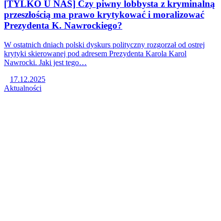
[TYLKO U NAS] Czy piwny lobbysta z kryminalną
przeszłością ma prawo krytykować i moralizować
Prezydenta K. Nawrockiego?
W ostatnich dniach polski dyskurs polityczny rozgorzał od ostrej
krytyki skierowanej pod adresem Prezydenta Karola Karol
Nawrocki. Jaki jest tego…
17.12.2025
Aktualności