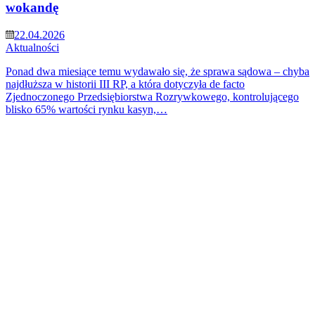
wokandę
22.04.2026
Aktualności
Ponad dwa miesiące temu wydawało się, że sprawa sądowa – chyba
najdłuższa w historii III RP, a która dotyczyła de facto
Zjednoczonego Przedsiębiorstwa Rozrywkowego, kontrolującego
blisko 65% wartości rynku kasyn,…