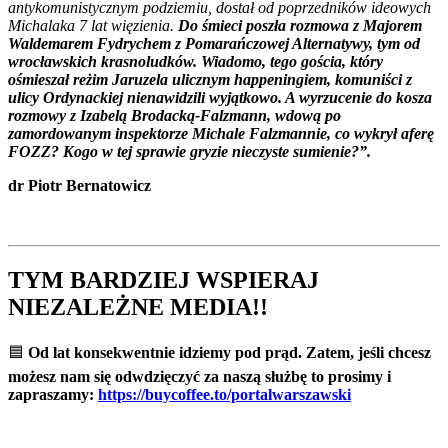
antykomunistycznym podziemiu, dostał od poprzedników ideowych
Michalaka 7 lat więzienia.
Do śmieci poszła rozmowa z Majorem
Waldemarem Fydrychem z Pomarańczowej Alternatywy, tym od
wrocławskich krasnoludków. Wiadomo, tego gościa, który
ośmieszał reżim Jaruzela ulicznym happeningiem, komuniści z
ulicy Ordynackiej nienawidzili wyjątkowo. A wyrzucenie do kosza
rozmowy z Izabelą Brodacką-Falzmann, wdową po
zamordowanym inspektorze Michale Falzmannie, co wykrył aferę
FOZZ? Kogo w tej sprawie gryzie nieczyste sumienie?”.
dr Piotr Bernatowicz
TYM BARDZIEJ WSPIERAJ
NIEZALEŻNE MEDIA!!
🟦
Od lat konsekwentnie idziemy pod prąd. Zatem, jeśli chcesz
możesz nam się odwdzięczyć za naszą służbę to prosimy i
zapraszamy:
https://buycoffee.to/portalwarszawski