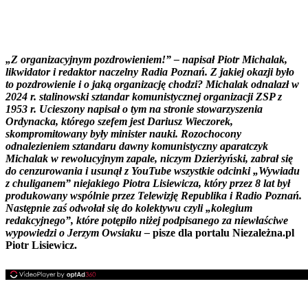
„Z organizacyjnym pozdrowieniem!” – napisał Piotr Michalak,
likwidator i redaktor naczelny Radia Poznań. Z jakiej okazji było
to pozdrowienie i o jaką organizację chodzi? Michalak odnalazł w
2024 r. stalinowski sztandar komunistycznej organizacji ZSP z
1953 r. Ucieszony napisał o tym na stronie stowarzyszenia
Ordynacka, którego szefem jest Dariusz Wieczorek,
skompromitowany były minister nauki. Rozochocony
odnalezieniem sztandaru dawny komunistyczny aparatczyk
Michalak w rewolucyjnym zapale, niczym Dzierżyński, zabrał się
do cenzurowania i usunął z YouTube wszystkie odcinki „Wywiadu
z chuliganem” niejakiego Piotra Lisiewicza, który przez 8 lat był
produkowany wspólnie przez Telewizję Republika i Radio Poznań.
Następnie zaś odwołał się do kolektywu czyli „kolegium
redakcyjnego”, które potępiło niżej podpisanego za niewłaściwe
wypowiedzi o Jerzym Owsiaku –
pisze dla portalu Niezależna.pl
Piotr Lisiewicz.