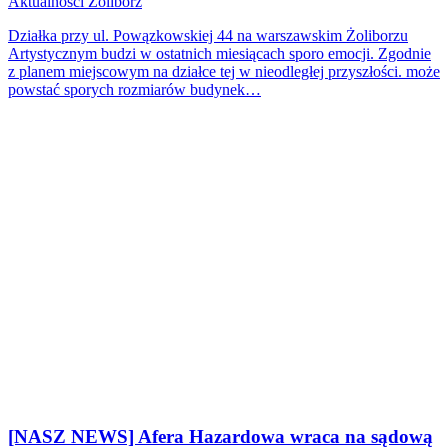
Aktualności
Żoliborz
Działka przy ul. Powązkowskiej 44 na warszawskim Żoliborzu
Artystycznym budzi w ostatnich miesiącach sporo emocji. Zgodnie
z planem miejscowym na działce tej w nieodległej przyszłości. może
powstać sporych rozmiarów budynek…
[NASZ NEWS] Afera Hazardowa wraca na sądową