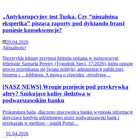
„Antykorupcyjny test Tuska. Czy “niezależna
ekspertka” pisząca raporty pod dyktando branż
poniesie konsekwencje?
20.04.2026
Aktualności
Niezwykła lekturę przynosi historia opisana w najnowszym
felietonie Samuela Pereiry (Tygodnik Sieci, 17/2026), która opisuje
proces przenikania się świata polityki, administracji publicznej,
biznesu i …lobbingu. A mowa o zjawisku „revolving…
[NASZ NEWS] Wrogie przejęcie pod przykrywką
afery? Szokujące kulisy śledztwa w
podwarszawskim banku
Prokuratura bada, dlaczego pracownica banku wyniosła informacje
dotyczące kredytu udzielonego przez podwarszawski bank i
przekazała je mediom – ustalił Portal…
01.04.2026