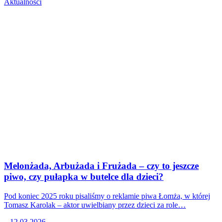
Aktualności
Melonżada, Arbużada i Frużada – czy to jeszcze
piwo, czy pułapka w butelce dla dzieci?
Pod koniec 2025 roku pisaliśmy o reklamie piwa Łomża, w której
Tomasz Karolak – aktor uwielbiany przez dzieci za role…
12.03.2026