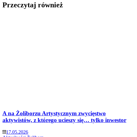
Przeczytaj również
A na Żoliborzu Artystycznym zwycięstwo
aktywistów, z którego ucieszy się… tylko inwestor
17.05.2026