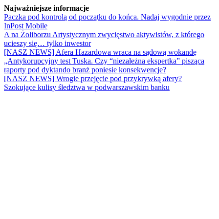
Najważniejsze informacje
Paczka pod kontrolą od początku do końca. Nadaj wygodnie przez
InPost Mobile
A na Żoliborzu Artystycznym zwycięstwo aktywistów, z którego
ucieszy się… tylko inwestor
[NASZ NEWS] Afera Hazardowa wraca na sądową wokandę
„Antykorupcyjny test Tuska. Czy “niezależna ekspertka” pisząca
raporty pod dyktando branż poniesie konsekwencje?
[NASZ NEWS] Wrogie przejęcie pod przykrywką afery?
Szokujące kulisy śledztwa w podwarszawskim banku