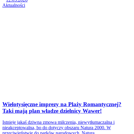
Aktualności
Wielotysięczne imprezy na Plaży Romantycznej?
Taki mają plan władze dzielnicy Wawer!
Istnieje jakaś dziwna zmowa milczenia, niewytłumaczalna i
nieakceptowalna, bo do dotyczy obszaru Natura 2000. W
przeciwieństwie do parków narodowych, Natura…