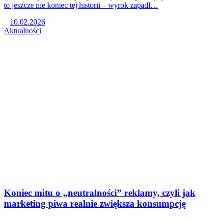
to jeszcze nie koniec tej historii – wyrok zapadł…
10.02.2026
Aktualności
Koniec mitu o „neutralności” reklamy, czyli jak
marketing piwa realnie zwiększa konsumpcję