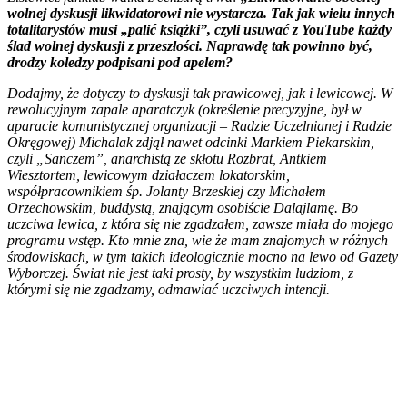
wolnej dyskusji likwidatorowi nie wystarcza. Tak jak wielu innych
totalitarystów musi „palić książki”, czyli usuwać z YouTube każdy
ślad wolnej dyskusji z przeszłości. Naprawdę tak powinno być,
drodzy koledzy podpisani pod apelem?
Dodajmy, że dotyczy to dyskusji tak prawicowej, jak i lewicowej. W
rewolucyjnym zapale aparatczyk (określenie precyzyjne, był w
aparacie komunistycznej organizacji – Radzie Uczelnianej i Radzie
Okręgowej) Michalak zdjął nawet odcinki Markiem Piekarskim,
czyli „Sanczem”, anarchistą ze skłotu Rozbrat, Antkiem
Wiesztortem, lewicowym działaczem lokatorskim,
współpracownikiem śp. Jolanty Brzeskiej czy Michałem
Orzechowskim, buddystą, znającym osobiście Dalajlamę. Bo
uczciwa lewica, z która się nie zgadzałem, zawsze miała do mojego
programu wstęp. Kto mnie zna, wie że mam znajomych w różnych
środowiskach, w tym takich ideologicznie mocno na lewo od Gazety
Wyborczej. Świat nie jest taki prosty, by wszystkim ludziom, z
którymi się nie zgadzamy, odmawiać uczciwych intencji.