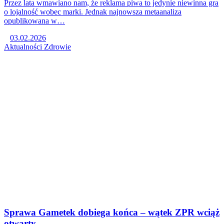
Przez lata wmawiano nam, że reklama piwa to jedynie niewinna gra
o lojalność wobec marki. Jednak najnowsza metaanaliza
opublikowana w…
03.02.2026
Aktualności
Zdrowie
Sprawa Gametek dobiega końca – wątek ZPR wciąż
otwarty