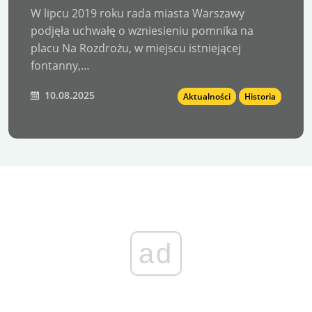
budowy!
W lipcu 2019 roku rada miasta Warszawy
podjęła uchwałę o wzniesieniu pomnika na
placu Na Rozdrożu, w miejscu istniejącej
fontanny,…
10.08.2025
Aktualności
Historia
ad