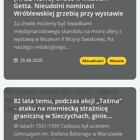
Getta. Nieudolni nominaci
Wróblewskiej grzebią przy wystawie
Za chwilę możemy być świadkami
międzynarodowego skandalu na miarę afery z
wystawą w Muzeum II Wojny Światowej. Na
naszego redakcyjnego…
25.08.2025
Aktualności
Historia
82 lata temu, podczas akcji „Taśma”
– ataku na niemiecką strażnicę
graniczną w Sieczychach, ginie
Tadeusz Zawadzki „Zośka”,
W latach 1931-1939 Tadeusz był uczniem
Gimnazjum im. Stefana Batorego w Warszawie