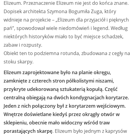
Elizeum. Przeznaczenie Elizeum nie jest do końca znane.
Dopisek architekta Szymona Bogumiła Zuga, który
widnieje na projekcie – „Elizeum dla przyjaciół i pięknych
pań”, spowodował wiele niedomówień i legend. Według
niektórych historyków miało to być miejsce schadzek,
zabaw i rozpusty.
Obiekt ten to podziemna rotunda, zbudowana z cegły na
stoku skarpy.
Elizeum zaprojektowane było na planie okręgu,
zamknięte z czterech stron półkolistymi niszami,
przykryte udekorowaną sztukaterią kopułą. Część
centralną obiegają na dwóch kondygnacjach korytarze.
Jeden z nich połączony był z korytarzem wejściowym.
Wnętrze doświetlane kiedyś przez okrągły otwór w
sklepieniu, obecnie mało widoczny wśród traw
porastających skarpę
. Elizeum było jednym z kaprysów