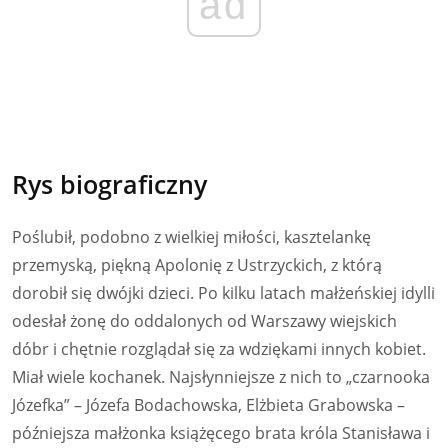
ad
Rys biograficzny
Poślubił, podobno z wielkiej miłości, kasztelankę
przemyską, piękną Apolonię z Ustrzyckich, z którą
dorobił się dwójki dzieci. Po kilku latach małżeńskiej idylli
odesłał żonę do oddalonych od Warszawy wiejskich
dóbr i chętnie rozglądał się za wdziękami innych kobiet.
Miał wiele kochanek. Najsłynniejsze z nich to „czarnooka
Józefka” – Józefa Bodachowska, Elżbieta Grabowska –
późniejsza małżonka książęcego brata króla Stanisława i