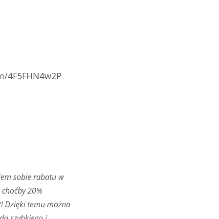
com/4F5FHN4w2P
niem sobie rabatu w
em choćby 20%
2! Dzięki temu można
do szybkiego i