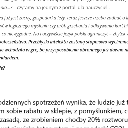
enia…?
– czytamy na jednym z portali dla nauczycieli.
a już jest zacny, gospodarka leży, teraz jeszcze trzeba zadbać o l
wów logicznego myślenia czy prób grzebania i odkrywania kart his
 co niewygodne. No i oczywiście język polski ograniczyć – zbytek
połeczeństwo. Przebłyski intelektu zostaną stopniowo wyelimi
dzie wchodziła w grę, bo przysposobienia obronnego już dawno ni
andardem.
le?