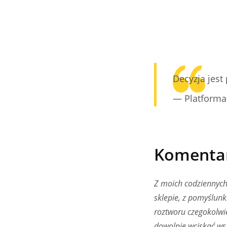
Decyzja jest
— Platforma
Komenta
Z moich codziennych 
sklepie, z pomyślunk
roztworu czegokolwi
dowolnie wciskać wsz