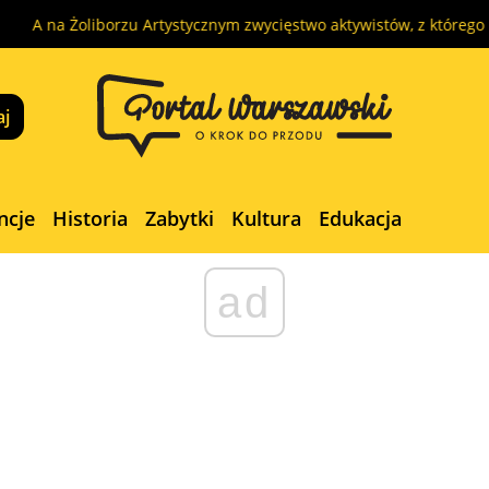
Żoliborzu Artystycznym zwycięstwo aktywistów, z którego ucieszy si
ncje
Historia
Zabytki
Kultura
Edukacja
ad