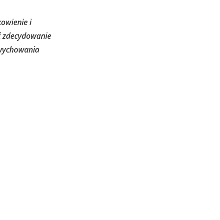
owienie i
ść zdecydowanie
 wychowania