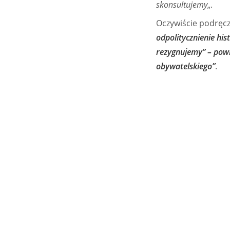
skonsultujemy
„.
Oczywiście podręcz
odpolitycznienie his
rezygnujemy” – powi
obywatelskiego”
.