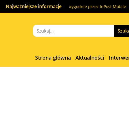
Najważniejsze informacje
początku do końca. Nadaj wygodnie przez InPost Mobile
A na 
Strona główna
Aktualności
Interwe