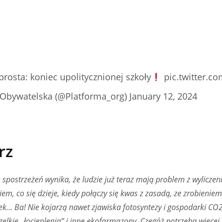
 prosta: koniec upolitycznionej szkoły
pic.twitter.
Obywatelska (@Platforma_org)
January 12, 2024
rz
spostrzeżeń wynika, że ludzie już teraz mają problem z wylicze
iem, co się dzieje, kiedy połączy się kwas z zasadą, ze zrobieni
ek… Ba! Nie kojarzą nawet zjawiska fotosyntezy i gospodarki CO
elkie „łocieplenia” i inne ekofarmazony. Czegóż potrzeba więcej 