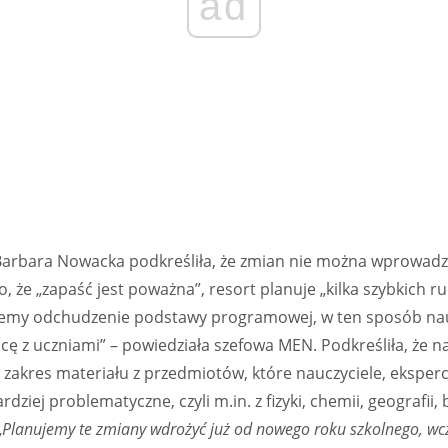
ad
 Barbara Nowacka podkreśliła, że zmian nie można wprowadza
o, że „zapaść jest poważna”, resort planuje „kilka szybkich r
jemy odchudzenie podstawy programowej, w ten sposób nauc
acę z uczniami” – powiedziała szefowa MEN. Podkreśliła, że 
 zakres materiału z przedmiotów, które nauczyciele, eksperci
dziej problematyczne, czyli m.in. z fizyki, chemii, geografii, bi
„
Planujemy te zmiany wdrożyć już od nowego roku szkolnego, wc