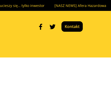
ę… tylko inwestor
[NASZ NEWS] Afera Hazardowa wraca na s
Kontakt