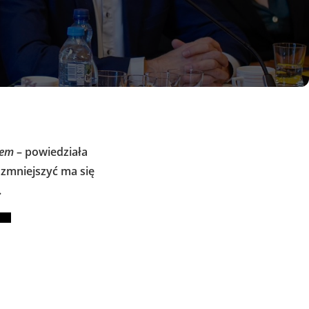
cem
– powiedziała
mniejszyć ma się
.