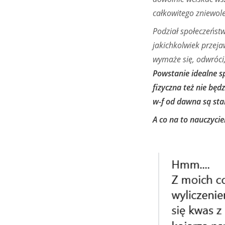
całkowitego zniewol
Podział społeczeństw
jakichkolwiek przeja
wymaże się, odwróci,
Powstanie idealne s
fizyczna też nie bę
w-f od dawna są st
A co na to nauczycie