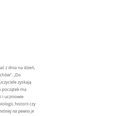
ć z dnia na dzień,
uchów”. „Do
zyciele zyskają
na początek ma
 i uczniowie
ologii, historii czy
ześniej na pewno je