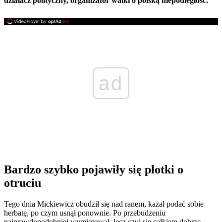
działacz polityczny, organizator walki o polską niepodległość.
ad
Bardzo szybko pojawiły się plotki o
otruciu
Tego dnia Mickiewicz obudził się nad ranem, kazał podać sobie
herbatę, po czym usnął ponownie. Po przebudzeniu
najprawdopodobniej wymiotował, lecz czuł się całkiem dobrze.