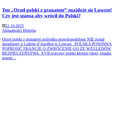
Ten „Orzeł polski z granatem” znajduje się Luwrze!
Czy jest szansa aby wrócił do Polski?
22.10.2025
Aktualności
Historia
Orzeł polski z granatem pośrodku prawdopodobnie NIE został
skradziony z Galerie d’Apollon w Luwrze. POLSKA POWINNA
POPROSIĆ FRANCJĘ O ZWRÓCENIE GO ZE WZGLĘDÓW
BEZPIECZEŃSTWA. XVII-wieczny polski klejnot (złoto, emalia,
granat…