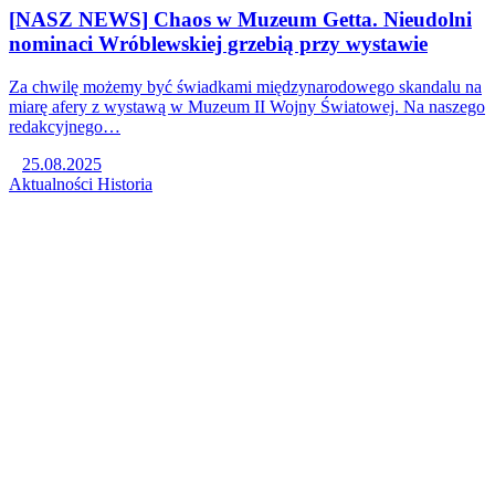
[NASZ NEWS] Chaos w Muzeum Getta. Nieudolni
nominaci Wróblewskiej grzebią przy wystawie
Za chwilę możemy być świadkami międzynarodowego skandalu na
miarę afery z wystawą w Muzeum II Wojny Światowej. Na naszego
redakcyjnego…
25.08.2025
Aktualności
Historia