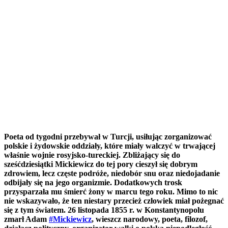
Poeta od tygodni przebywał w Turcji, usiłując zorganizować
polskie i żydowskie oddziały, które miały walczyć w trwającej
właśnie wojnie rosyjsko-tureckiej. Zbliżający się do
sześćdziesiątki Mickiewicz do tej pory cieszył się dobrym
zdrowiem, lecz częste podróże, niedobór snu oraz niedojadanie
odbijały się na jego organizmie. Dodatkowych trosk
przysparzała mu śmierć żony w marcu tego roku. Mimo to nic
nie wskazywało, że ten niestary przecież człowiek miał pożegnać
się z tym światem.
26 listopada 1855 r. w Konstantynopolu
zmarł Adam
#Mickiewicz
, wieszcz narodowy, poeta, filozof,