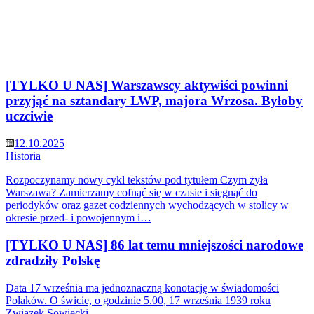
[TYLKO U NAS] Warszawscy aktywiści powinni
przyjąć na sztandary LWP, majora Wrzosa. Byłoby
uczciwie
12.10.2025
Historia
Rozpoczynamy nowy cykl tekstów pod tytułem Czym żyła
Warszawa? Zamierzamy cofnąć się w czasie i sięgnąć do
periodyków oraz gazet codziennych wychodzących w stolicy w
okresie przed- i powojennym i…
[TYLKO U NAS] 86 lat temu mniejszości narodowe
zdradziły Polskę
Data 17 września ma jednoznaczną konotację w świadomości
Polaków. O świcie, o godzinie 5.00, 17 września 1939 roku
Związek Sowiecki…