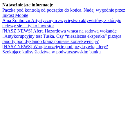
Najważniejsze informacje
Paczka pod kontrolą od początku do końca. Nadaj wygodnie przez
InPost Mobile
A na Żoliborzu Artystycznym zwycięstwo aktywistów, z którego
ucieszy się… tylko inwestor
[NASZ NEWS] Afera Hazardowa wraca na sądową wokandę
„Antykorupcyjny test Tuska. Czy “niezależna ekspertka” pisząca
raporty pod dyktando branż poniesie konsekwencje?
[NASZ NEWS] Wrogie przejęcie pod przykrywką afery?
Szokujące kulisy śledztwa w podwarszawskim banku