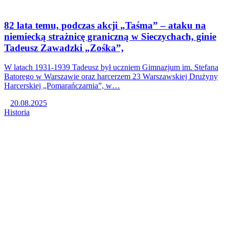
82 lata temu, podczas akcji „Taśma” – ataku na
niemiecką strażnicę graniczną w Sieczychach, ginie
Tadeusz Zawadzki „Zośka”,
W latach 1931-1939 Tadeusz był uczniem Gimnazjum im. Stefana
Batorego w Warszawie oraz harcerzem 23 Warszawskiej Drużyny
Harcerskiej „Pomarańczarnia”, w…
20.08.2025
Historia