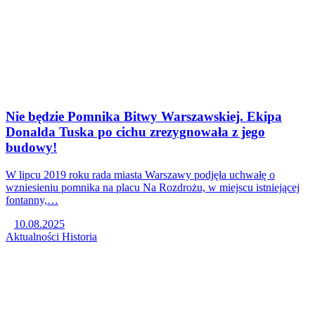
Nie będzie Pomnika Bitwy Warszawskiej. Ekipa
Donalda Tuska po cichu zrezygnowała z jego
budowy!
W lipcu 2019 roku rada miasta Warszawy podjęła uchwałę o
wzniesieniu pomnika na placu Na Rozdrożu, w miejscu istniejącej
fontanny,…
10.08.2025
Aktualności
Historia