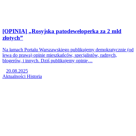
[OPINIA] „Rosyjska patodeweloperka za 2 mld
złotych”
Na łamach Portalu Warszawskiego publikujemy demokratycznie (od
lewa do prawa) opinie mieszkańców, specjalistów, radnych,
blogerów, i innych. Dziś publikujemy opinię…
20.08.2025
Aktualności
Historia