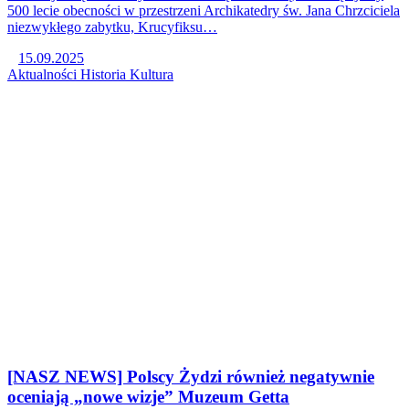
500 lecie obecności w przestrzeni Archikatedry św. Jana Chrzciciela
niezwykłego zabytku, Krucyfiksu…
15.09.2025
Aktualności
Historia
Kultura
[NASZ NEWS] Polscy Żydzi również negatywnie
oceniają „nowe wizje” Muzeum Getta