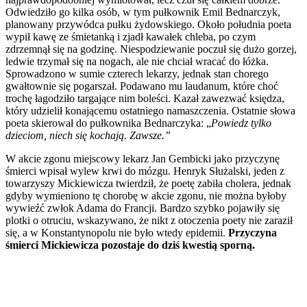
Odwiedziło go kilka osób, w tym pułkownik Emil Bednarczyk,
planowany przywódca pułku żydowskiego. Około południa poeta
wypił kawę ze śmietanką i zjadł kawałek chleba, po czym
zdrzemnął się na godzinę. Niespodziewanie poczuł się dużo gorzej,
ledwie trzymał się na nogach, ale nie chciał wracać do łóżka.
Sprowadzono w sumie czterech lekarzy, jednak stan chorego
gwałtownie się pogarszał. Podawano mu laudanum, które choć
trochę łagodziło targające nim boleści. Kazał zawezwać księdza,
który udzielił konającemu ostatniego namaszczenia. Ostatnie słowa
poeta skierował do pułkownika Bednarczyka: „
Powiedz tylko
dzieciom, niech się kochają. Zawsze.”
W akcie zgonu miejscowy lekarz Jan Gembicki jako przyczynę
śmierci wpisał wylew krwi do mózgu. Henryk Służalski, jeden z
towarzyszy Mickiewicza twierdził, że poetę zabiła cholera, jednak
gdyby wymieniono tę chorobę w akcie zgonu, nie można byłoby
wywieźć zwłok Adama do Francji. Bardzo szybko pojawiły się
plotki o otruciu, wskazywano, że nikt z otoczenia poety nie zaraził
się, a w Konstantynopolu nie było wtedy epidemii.
Przyczyna
śmierci Mickiewicza pozostaje do dziś kwestią sporną.