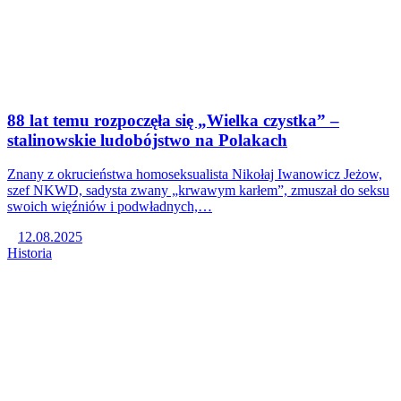
88 lat temu rozpoczęła się „Wielka czystka” –
stalinowskie ludobójstwo na Polakach
Znany z okrucieństwa homoseksualista Nikołaj Iwanowicz Jeżow,
szef NKWD, sadysta zwany „krwawym karłem”, zmuszał do seksu
swoich więźniów i podwładnych,…
12.08.2025
Historia