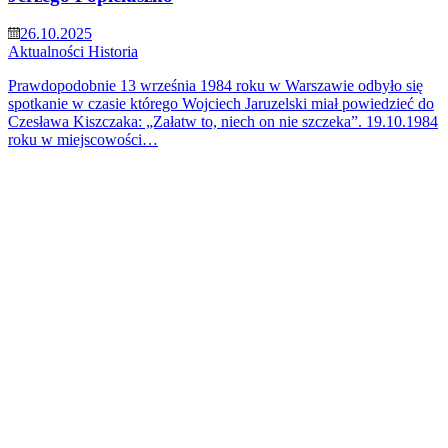
26.10.2025
Aktualności
Historia
Prawdopodobnie 13 września 1984 roku w Warszawie odbyło się
spotkanie w czasie którego Wojciech Jaruzelski miał powiedzieć do
Czesława Kiszczaka: „Załatw to, niech on nie szczeka”. 19.10.1984
roku w miejscowości…