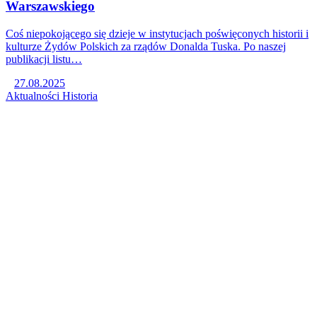
Warszawskiego
Coś niepokojącego się dzieje w instytucjach poświęconych historii i
kulturze Żydów Polskich za rządów Donalda Tuska. Po naszej
publikacji listu…
27.08.2025
Aktualności
Historia