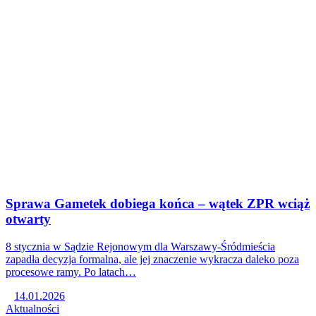
Sprawa Gametek dobiega końca – wątek ZPR wciąż
otwarty
8 stycznia w Sądzie Rejonowym dla Warszawy-Śródmieścia
zapadła decyzja formalna, ale jej znaczenie wykracza daleko poza
procesowe ramy. Po latach…
14.01.2026
Aktualności