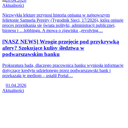
20.04.2026
Aktualności
Niezwykła lekturę przynosi historia opisana w najnowszym
felietonie Samuela Pereiry (Tygodnik Sieci, 17/2026), która opisuje
proces przenikania się świata polityki, administracji publicznej,
biznesu i …lobbingu. A mowa o zjawisku „revolving…
[NASZ NEWS] Wrogie przejęcie pod przykrywką
afery? Szokujące kulisy śledztwa w
podwarszawskim banku
Prokuratura bada, dlaczego pracownica banku wyniosła informacje
dotyczące kredytu udzielonego przez podwarszawski bank i
przekazała je mediom – ustalił Portal…
01.04.2026
Aktualności