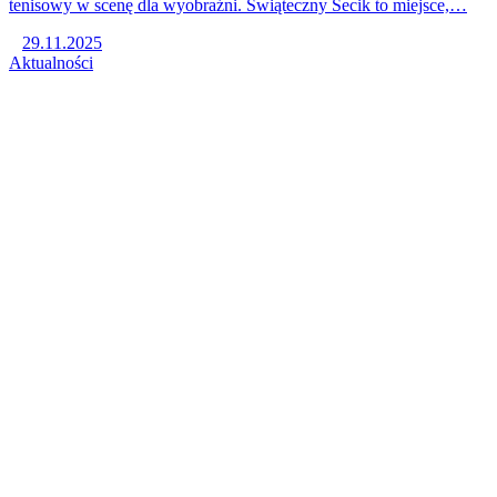
tenisowy w scenę dla wyobraźni. Świąteczny Secik to miejsce,…
29.11.2025
Aktualności