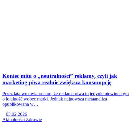
Koniec mitu o „neutralności” reklamy, czyli jak
marketing piwa realnie zwiększa konsumpcję
Przez lata wmawiano nam, że reklama piwa to jedynie niewinna gra
o lojalność wobec marki. Jednak najnowsza metaanaliza
opublikowana w…
03.02.2026
Aktualności
Zdrowie