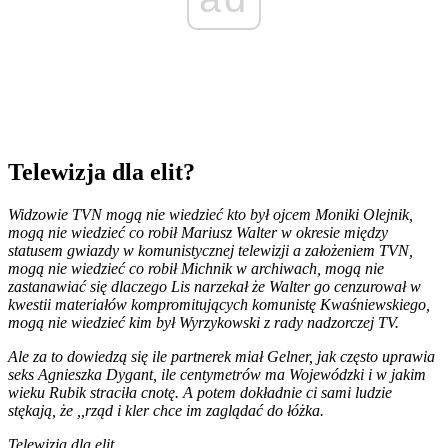
Telewizja dla elit?
Widzowie TVN mogą nie wiedzieć kto był ojcem Moniki Olejnik,
mogą nie wiedzieć co robił Mariusz Walter w okresie między
statusem gwiazdy w komunistycznej telewizji a założeniem TVN,
mogą nie wiedzieć co robił Michnik w archiwach, mogą nie
zastanawiać się dlaczego Lis narzekał że Walter go cenzurował w
kwestii materiałów kompromitujących komunistę Kwaśniewskiego,
mogą nie wiedzieć kim był Wyrzykowski z rady nadzorczej TV.
Ale za to dowiedzą się ile partnerek miał Gelner, jak często uprawia
seks Agnieszka Dygant, ile centymetrów ma Wojewódzki i w jakim
wieku Rubik straciła cnotę. A potem dokładnie ci sami ludzie
stękają, że ,,rząd i kler chce im zaglądać do łóżka.
Telewizja dla elit…