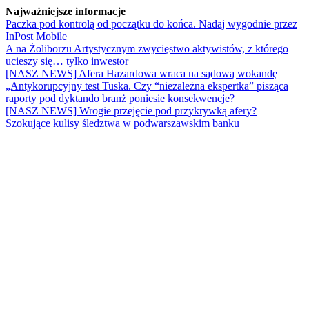
Najważniejsze informacje
Paczka pod kontrolą od początku do końca. Nadaj wygodnie przez
InPost Mobile
A na Żoliborzu Artystycznym zwycięstwo aktywistów, z którego
ucieszy się… tylko inwestor
[NASZ NEWS] Afera Hazardowa wraca na sądową wokandę
„Antykorupcyjny test Tuska. Czy “niezależna ekspertka” pisząca
raporty pod dyktando branż poniesie konsekwencje?
[NASZ NEWS] Wrogie przejęcie pod przykrywką afery?
Szokujące kulisy śledztwa w podwarszawskim banku