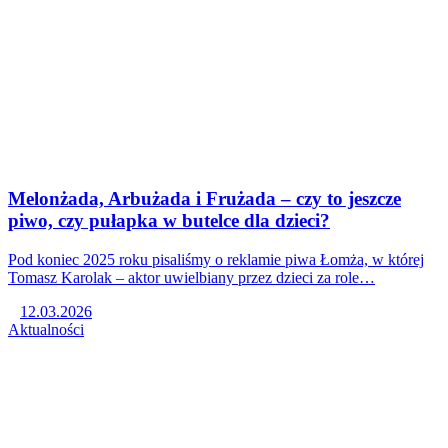
Melonżada, Arbużada i Frużada – czy to jeszcze
piwo, czy pułapka w butelce dla dzieci?
Pod koniec 2025 roku pisaliśmy o reklamie piwa Łomża, w której
Tomasz Karolak – aktor uwielbiany przez dzieci za role…
12.03.2026
Aktualności