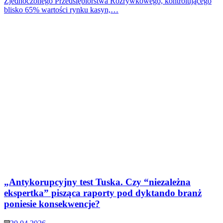
Zjednoczonego Przedsiębiorstwa Rozrywkowego, kontrolującego
blisko 65% wartości rynku kasyn,…
„Antykorupcyjny test Tuska. Czy “niezależna
ekspertka” pisząca raporty pod dyktando branż
poniesie konsekwencje?