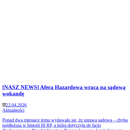
[NASZ NEWS] Afera Hazardowa wraca na sądową
wokandę
22.04.2026
Aktualności
Ponad dwa miesiące temu wydawało się, że sprawa sądowa – chyba
najdłuższa w historii III RP, a która dotyczyła de facto