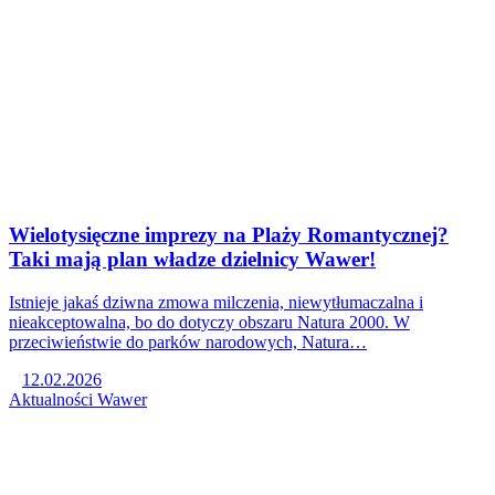
Wielotysięczne imprezy na Plaży Romantycznej?
Taki mają plan władze dzielnicy Wawer!
Istnieje jakaś dziwna zmowa milczenia, niewytłumaczalna i
nieakceptowalna, bo do dotyczy obszaru Natura 2000. W
przeciwieństwie do parków narodowych, Natura…
12.02.2026
Aktualności
Wawer