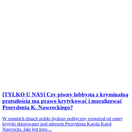
[TYLKO U NAS] Czy piwny lobbysta z kryminalną
przeszłością ma prawo krytykować i moralizować
Prezydenta K. Nawrockiego?
W ostatnich dniach polski dyskurs polityczny rozgorzał od ostrej
krytyki skierowanej pod adresem Prezydenta Karola Karol
Nawrocki. Jaki jest tego…