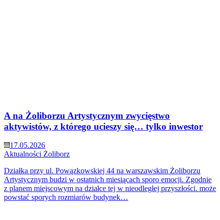
A na Żoliborzu Artystycznym zwycięstwo
aktywistów, z którego ucieszy się… tylko inwestor
17.05.2026
Aktualności
Żoliborz
Działka przy ul. Powązkowskiej 44 na warszawskim Żoliborzu
Artystycznym budzi w ostatnich miesiącach sporo emocji. Zgodnie
z planem miejscowym na działce tej w nieodległej przyszłości. może
powstać sporych rozmiarów budynek…