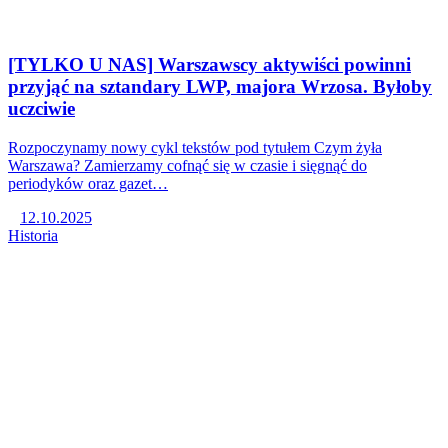
[TYLKO U NAS] Warszawscy aktywiści powinni
przyjąć na sztandary LWP, majora Wrzosa. Byłoby
uczciwie
Rozpoczynamy nowy cykl tekstów pod tytułem Czym żyła
Warszawa? Zamierzamy cofnąć się w czasie i sięgnąć do
periodyków oraz gazet…
12.10.2025
Historia