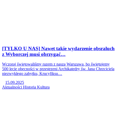
[TYLKO U NAS] Nawet takie wydarzenie obsraluch
z Wyborczej musi obrzygać…
Wczoraj świętowaliśmy razem z naszą Warszawą, bo świętujemy
500 lecie obecności w przestrzeni Archikatedry św. Jana Chrzciciela
niezwykłego zabytku, Krucyfiksu…
15.09.2025
Aktualności
Historia
Kultura