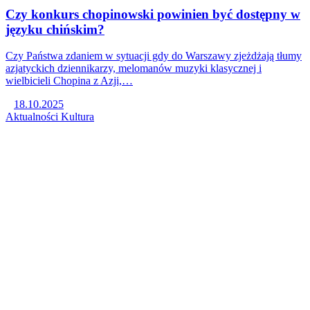
Czy konkurs chopinowski powinien być dostępny w
języku chińskim?
Czy Państwa zdaniem w sytuacji gdy do Warszawy zjeżdżają tłumy
azjatyckich dziennikarzy, melomanów muzyki klasycznej i
wielbicieli Chopina z Azji,…
18.10.2025
Aktualności
Kultura