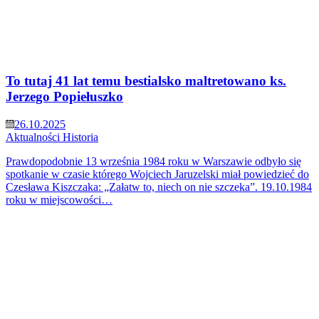
To tutaj 41 lat temu bestialsko maltretowano ks.
Jerzego Popiełuszko
26.10.2025
Aktualności
Historia
Prawdopodobnie 13 września 1984 roku w Warszawie odbyło się
spotkanie w czasie którego Wojciech Jaruzelski miał powiedzieć do
Czesława Kiszczaka: „Załatw to, niech on nie szczeka”. 19.10.1984
roku w miejscowości…