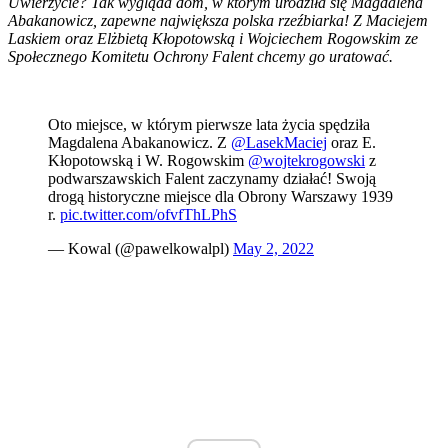
Uwierzycie? Tak wygląda dom, w którym urodziła się Magdalena
Abakanowicz, zapewne największa polska rzeźbiarka! Z
Maciejem
Laskiem
oraz Elżbietą Kłopotowską i Wojciechem Rogowskim ze
Społecznego Komitetu Ochrony Falent chcemy go uratować.
Oto miejsce, w którym pierwsze lata życia spędziła
Magdalena Abakanowicz. Z
@LasekMaciej
oraz E.
Kłopotowską i W. Rogowskim
@wojtekrogowski
z
podwarszawskich Falent zaczynamy działać! Swoją
drogą historyczne miejsce dla Obrony Warszawy 1939
r.
pic.twitter.com/ofvfThLPhS
— Kowal (@pawelkowalpl)
May 2, 2022