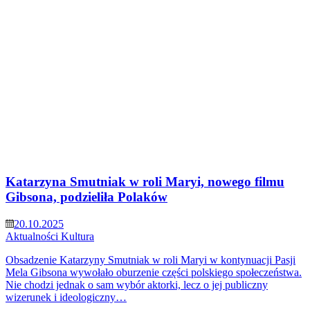
Katarzyna Smutniak w roli Maryi, nowego filmu
Gibsona, podzieliła Polaków
20.10.2025
Aktualności
Kultura
Obsadzenie Katarzyny Smutniak w roli Maryi w kontynuacji Pasji
Mela Gibsona wywołało oburzenie części polskiego społeczeństwa.
Nie chodzi jednak o sam wybór aktorki, lecz o jej publiczny
wizerunek i ideologiczny…