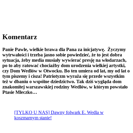
Komentarz
Panie Pawle, wielkie brawa dla Pana za inicjatywę. Życzymy
wytrwałości i trzeba jasno sobie powiedzieć, że to jest dobra
sytuacja, żeby media musiały wywierać presję na włodarzach,
po to aby ratować chociażby dom urodzenia wielkiej artystki,
czy Dom Wedlów w Otwocku. Bo ten umiera od lat, my od lat o
tym piszemy i cisza! Patriotyzm wyraża się przede wszystkim
też w dbaniu o wspólne dziedzictwo. Tak dziś wygląda dom
znakomitej warszawskiej rodziny Wedlów, w którym powstało
Ptasie Mleczko…
[TYLKO U NAS] Dawny folwark E. Wedla w
koszmarnym stanie!