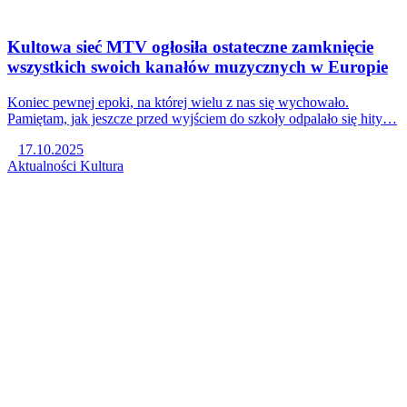
Kultowa sieć MTV ogłosiła ostateczne zamknięcie
wszystkich swoich kanałów muzycznych w Europie
Koniec pewnej epoki, na której wielu z nas się wychowało.
Pamiętam, jak jeszcze przed wyjściem do szkoły odpalało się hity…
17.10.2025
Aktualności
Kultura