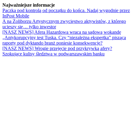
Najważniejsze informacje
Paczka pod kontrolą od początku do końca. Nadaj wygodnie przez
InPost Mobile
A na Żoliborzu Artystycznym zwycięstwo aktywistów, z którego
ucieszy się… tylko inwestor
[NASZ NEWS] Afera Hazardowa wraca na sądową wokandę
„Antykorupcyjny test Tuska. Czy “niezależna ekspertka” pisząca
raporty pod dyktando branż poniesie konsekwencje?
[NASZ NEWS] Wrogie przejęcie pod przykrywką afery?
Szokujące kulisy śledztwa w podwarszawskim banku