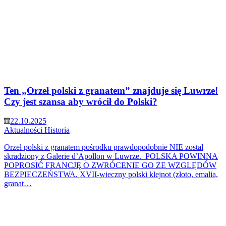
Ten „Orzeł polski z granatem” znajduje się Luwrze!
Czy jest szansa aby wrócił do Polski?
22.10.2025
Aktualności
Historia
Orzeł polski z granatem pośrodku prawdopodobnie NIE został
skradziony z Galerie d’Apollon w Luwrze. POLSKA POWINNA
POPROSIĆ FRANCJĘ O ZWRÓCENIE GO ZE WZGLĘDÓW
BEZPIECZEŃSTWA. XVII-wieczny polski klejnot (złoto, emalia,
granat…