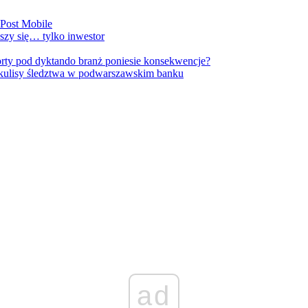
nPost Mobile
szy się… tylko inwestor
orty pod dyktando branż poniesie konsekwencje?
kulisy śledztwa w podwarszawskim banku
ad