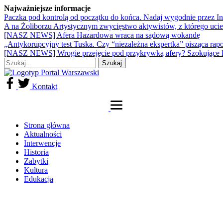
Najważniejsze informacje
Paczka pod kontrolą od początku do końca. Nadaj wygodnie przez I
A na Żoliborzu Artystycznym zwycięstwo aktywistów, z którego ucie
[NASZ NEWS] Afera Hazardowa wraca na sądową wokandę
„Antykorupcyjny test Tuska. Czy “niezależna ekspertka” pisząca rap
[NASZ NEWS] Wrogie przejęcie pod przykrywką afery? Szokujące 
Kontakt
Strona główna
Aktualności
Interwencje
Historia
Zabytki
Kultura
Edukacja