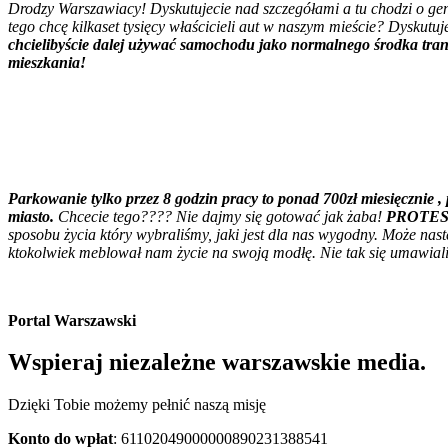
Drodzy Warszawiacy! Dyskutujecie nad szczegółami a tu chodzi o g
tego chcę kilkaset tysięcy właścicieli aut w naszym mieście? Dyskut
chcielibyście dalej używać samochodu jako normalnego środka transp
mieszkania!
Parkowanie tylko przez 8 godzin pracy to ponad 700zł miesięcznie 
miasto.
Chcecie tego???? Nie dajmy się gotować jak żaba!
PROTEST
sposobu życia który wybraliśmy, jaki jest dla nas wygodny. Może nast
ktokolwiek meblował nam życie na swoją modłę. Nie tak się umawial
Portal Warszawski
Wspieraj niezależne warszawskie media.
Dzięki Tobie możemy pełnić naszą misję
Konto do wpłat
: 61102049000000890231388541