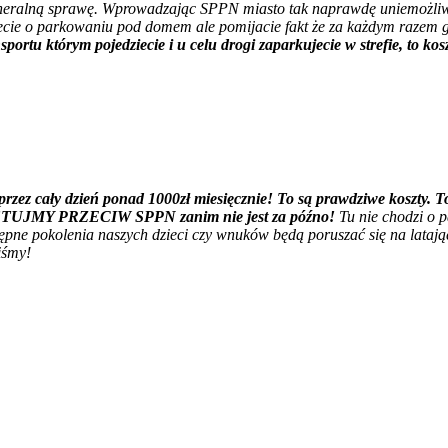
eneralną sprawę. Wprowadzając SPPN miasto tak naprawdę uniemożliw
ujecie o parkowaniu pod domem ale pomijacie fakt że za każdym razem g
ortu którym pojedziecie i u celu drogi zaparkujecie w strefie, to k
, przez cały dzień ponad 1000zł miesięcznie! To są prawdziwe koszty
UJMY PRZECIW SPPN zanim nie jest za późno!
Tu nie chodzi o 
ępne pokolenia naszych dzieci czy wnuków będą poruszać się na latając
iśmy!