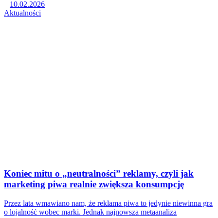
10.02.2026
Aktualności
Koniec mitu o „neutralności” reklamy, czyli jak
marketing piwa realnie zwiększa konsumpcję
Przez lata wmawiano nam, że reklama piwa to jedynie niewinna gra
o lojalność wobec marki. Jednak najnowsza metaanaliza