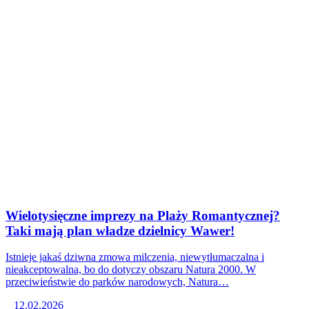
Wielotysięczne imprezy na Plaży Romantycznej?
Taki mają plan władze dzielnicy Wawer!
Istnieje jakaś dziwna zmowa milczenia, niewytłumaczalna i
nieakceptowalna, bo do dotyczy obszaru Natura 2000. W
przeciwieństwie do parków narodowych, Natura…
12.02.2026