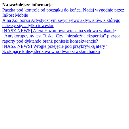
Najważniejsze informacje
Paczka pod kontrolą od początku do końca. Nadaj wygodnie przez
InPost Mobile
A na Żoliborzu Artystycznym zwycięstwo aktywistów, z którego
ucieszy się… tylko inwestor
[NASZ NEWS] Afera Hazardowa wraca na sądową wokandę
„Antykorupcyjny test Tuska. Czy “niezależna ekspertka” pisząca
raporty pod dyktando branż poniesie konsekwencje?
[NASZ NEWS] Wrogie przejęcie pod przykrywką afery?
Szokujące kulisy śledztwa w podwarszawskim banku