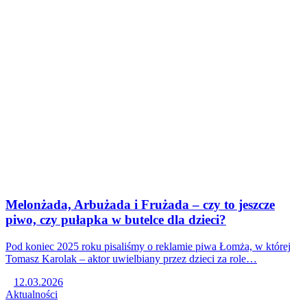
Melonżada, Arbużada i Frużada – czy to jeszcze
piwo, czy pułapka w butelce dla dzieci?
Pod koniec 2025 roku pisaliśmy o reklamie piwa Łomża, w której
Tomasz Karolak – aktor uwielbiany przez dzieci za role…
12.03.2026
Aktualności