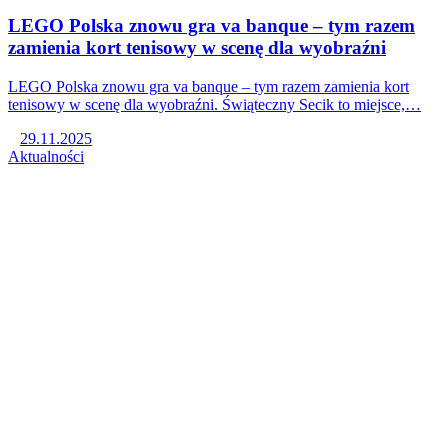
LEGO Polska znowu gra va banque – tym razem
zamienia kort tenisowy w scenę dla wyobraźni
LEGO Polska znowu gra va banque – tym razem zamienia kort
tenisowy w scenę dla wyobraźni. Świąteczny Secik to miejsce,…
29.11.2025
Aktualności