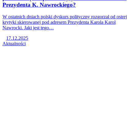
Prezydenta K. Nawrockiego?
W ostatnich dniach polski dyskurs polityczny rozgorzał od ostrej
krytyki skierowanej pod adresem Prezydenta Karola Karol
Nawrocki. Jaki jest tego…
17.12.2025
Aktualności