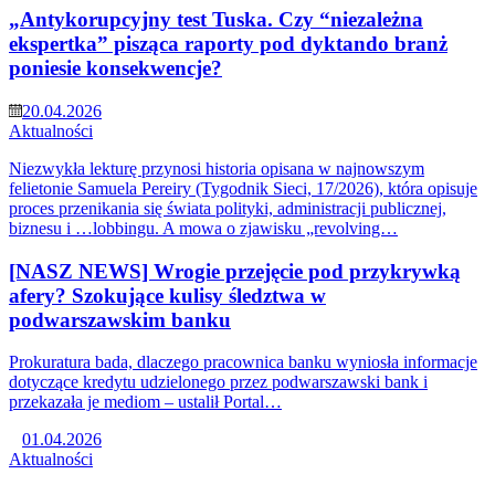
„Antykorupcyjny test Tuska. Czy “niezależna
ekspertka” pisząca raporty pod dyktando branż
poniesie konsekwencje?
20.04.2026
Aktualności
Niezwykła lekturę przynosi historia opisana w najnowszym
felietonie Samuela Pereiry (Tygodnik Sieci, 17/2026), która opisuje
proces przenikania się świata polityki, administracji publicznej,
biznesu i …lobbingu. A mowa o zjawisku „revolving…
[NASZ NEWS] Wrogie przejęcie pod przykrywką
afery? Szokujące kulisy śledztwa w
podwarszawskim banku
Prokuratura bada, dlaczego pracownica banku wyniosła informacje
dotyczące kredytu udzielonego przez podwarszawski bank i
przekazała je mediom – ustalił Portal…
01.04.2026
Aktualności