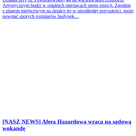
Artystycznym budzi w ostatnich miesiącach sporo emocji. Zgodnie
z planem miejscowym na działce tej w nieodległej przyszłości. może
powstać sporych rozmiarów budynek…
[NASZ NEWS] Afera Hazardowa wraca na sądową
wokandę