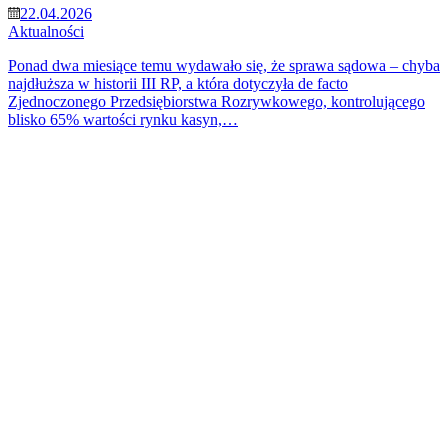
22.04.2026
Aktualności
Ponad dwa miesiące temu wydawało się, że sprawa sądowa – chyba
najdłuższa w historii III RP, a która dotyczyła de facto
Zjednoczonego Przedsiębiorstwa Rozrywkowego, kontrolującego
blisko 65% wartości rynku kasyn,…