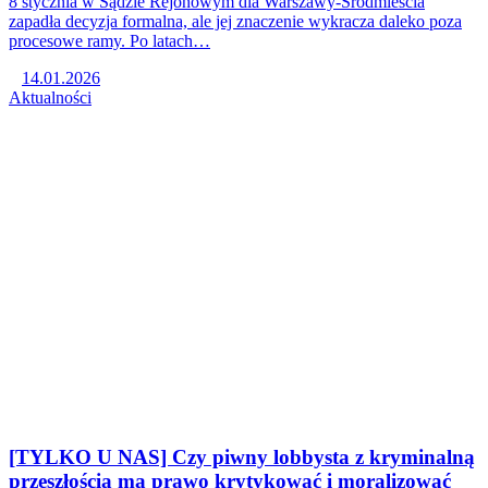
8 stycznia w Sądzie Rejonowym dla Warszawy-Śródmieścia
zapadła decyzja formalna, ale jej znaczenie wykracza daleko poza
procesowe ramy. Po latach…
14.01.2026
Aktualności
[TYLKO U NAS] Czy piwny lobbysta z kryminalną
przeszłością ma prawo krytykować i moralizować