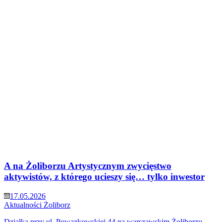
A na Żoliborzu Artystycznym zwycięstwo
aktywistów, z którego ucieszy się… tylko inwestor
17.05.2026
Aktualności
Żoliborz
Działka przy ul. Powązkowskiej 44 na warszawskim Żoliborzu