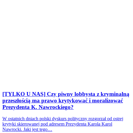
[TYLKO U NAS] Czy piwny lobbysta z kryminalną
przeszłością ma prawo krytykować i moralizować
Prezydenta K. Nawrockiego?
W ostatnich dniach polski dyskurs polityczny rozgorzał od ostrej
krytyki skierowanej pod adresem Prezydenta Karola Karol
Nawrocki. Jaki jest tego…