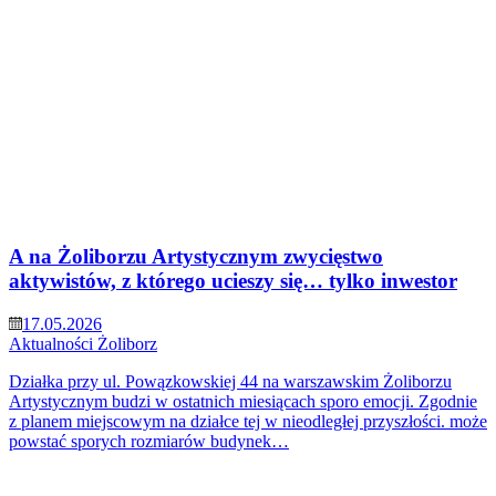
A na Żoliborzu Artystycznym zwycięstwo
aktywistów, z którego ucieszy się… tylko inwestor
17.05.2026
Aktualności
Żoliborz
Działka przy ul. Powązkowskiej 44 na warszawskim Żoliborzu
Artystycznym budzi w ostatnich miesiącach sporo emocji. Zgodnie
z planem miejscowym na działce tej w nieodległej przyszłości. może
powstać sporych rozmiarów budynek…