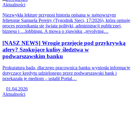
Aktualności
Niezwykła lekturę przynosi historia opisana w najnowszym
felietonie Samuela Pereiry (Tygodnik Sieci, 17/2026), która opisuje
proces przenikania się świata polityki, administracji publicznej,
biznesu i …lobbingu. A mowa o zjawisku „revolving…
[NASZ NEWS] Wrogie przejęcie pod przykrywką
afery? Szokujące kulisy śledztwa w
podwarszawskim banku
Prokuratura bada, dlaczego pracownica banku wyniosła informacje
dotyczące kredytu udzielonego przez podwarszawski bank i
przekazała je mediom – ustalił Portal…
01.04.2026
Aktualności