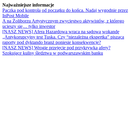
Najważniejsze informacje
Paczka pod kontrolą od początku do końca. Nadaj wygodnie przez
InPost Mobile
A na Żoliborzu Artystycznym zwycięstwo aktywistów, z którego
ucieszy się… tylko inwestor
[NASZ NEWS] Afera Hazardowa wraca na sądową wokandę
„Antykorupcyjny test Tuska. Czy “niezależna ekspertka” pisząca
raporty pod dyktando branż poniesie konsekwencje?
[NASZ NEWS] Wrogie przejęcie pod przykrywką afery?
Szokujące kulisy śledztwa w podwarszawskim banku