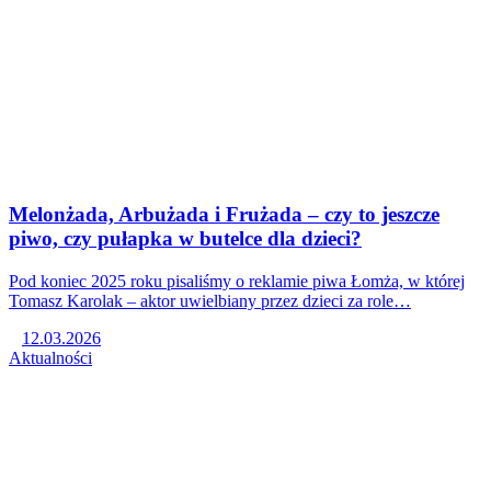
Melonżada, Arbużada i Frużada – czy to jeszcze
piwo, czy pułapka w butelce dla dzieci?
Pod koniec 2025 roku pisaliśmy o reklamie piwa Łomża, w której
Tomasz Karolak – aktor uwielbiany przez dzieci za role…
12.03.2026
Aktualności