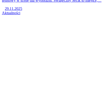
tenisowy w scenę dla wyobraźni. Świąteczny Secik to miejsce,…
29.11.2025
Aktualności