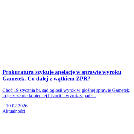
Prokuratura szykuje apelację w sprawie wyroku
Gametek. Co dalej z wątkiem ZPR?
Choć 19 stycznia br. sąd ogłosił wyrok w głośnej sprawie Gametek,
to jeszcze nie koniec tej historii – wyrok zapadł…
10.02.2026
Aktualności