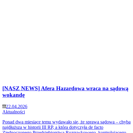
[NASZ NEWS] Afera Hazardowa wraca na sądową
wokandę
22.04.2026
Aktualności
Ponad dwa miesiące temu wydawało się, że sprawa sądowa – chyba
najdłuższa w historii III RP, a która dotyczyła de facto
Zjednoczonego Przedsiębiorstwa Rozrywkowego, kontrolującego