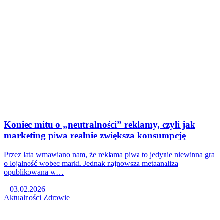
Koniec mitu o „neutralności” reklamy, czyli jak
marketing piwa realnie zwiększa konsumpcję
Przez lata wmawiano nam, że reklama piwa to jedynie niewinna gra
o lojalność wobec marki. Jednak najnowsza metaanaliza
opublikowana w…
03.02.2026
Aktualności
Zdrowie