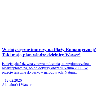
Wielotysięczne imprezy na Plaży Romantycznej?
Taki mają plan władze dzielnicy Wawer!
Istnieje jakaś dziwna zmowa milczenia, niewytłumaczalna i
nieakceptowalna, bo do dotyczy obszaru Natura 2000. W
przeciwieństwie do parków narodowych, Natura…
12.02.2026
Aktualności
Wawer