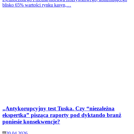
blisko 65% wartości rynku kasyn,…
„Antykorupcyjny test Tuska. Czy “niezależna
ekspertka” pisząca raporty pod dyktando branż
poniesie konsekwencje?
20.04.2026