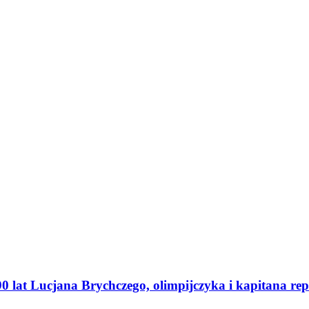
 lat Lucjana Brychczego, olimpijczyka i kapitana rep