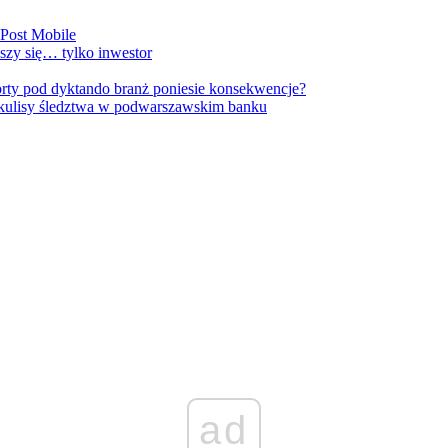
nPost Mobile
szy się… tylko inwestor
orty pod dyktando branż poniesie konsekwencje?
kulisy śledztwa w podwarszawskim banku
ad