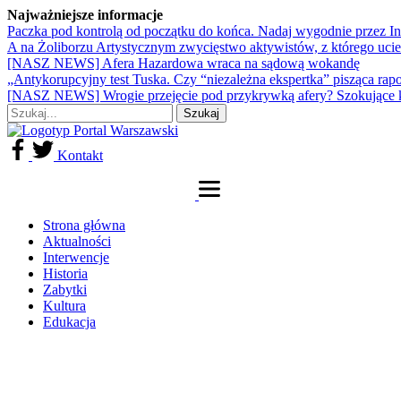
Najważniejsze informacje
Paczka pod kontrolą od początku do końca. Nadaj wygodnie przez I
A na Żoliborzu Artystycznym zwycięstwo aktywistów, z którego ucie
[NASZ NEWS] Afera Hazardowa wraca na sądową wokandę
„Antykorupcyjny test Tuska. Czy “niezależna ekspertka” pisząca rap
[NASZ NEWS] Wrogie przejęcie pod przykrywką afery? Szokujące 
Kontakt
Strona główna
Aktualności
Interwencje
Historia
Zabytki
Kultura
Edukacja