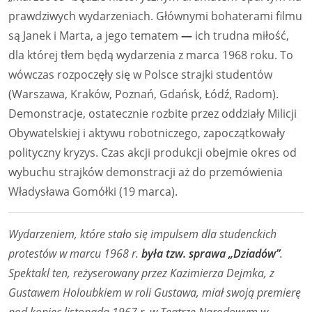
prawdziwych wydarzeniach. Głównymi bohaterami filmu
są Janek i Marta, a jego tematem
—
ich trudna miłość,
dla której tłem będą wydarzenia z marca 1968 roku. To
wówczas rozpoczęły się w Polsce strajki studentów
(Warszawa, Kraków, Poznań, Gdańsk, Łódź, Radom).
Demonstracje, ostatecznie rozbite przez oddziały Milicji
Obywatelskiej i aktywu robotniczego, zapoczątkowały
polityczny kryzys. Czas akcji produkcji obejmie okres od
wybuchu strajków demonstracji aż do przemówienia
Władysława Gomółki (19 marca).
Wydarzeniem, które stało się impulsem dla studenckich
protestów w marcu 1968 r.
była tzw. sprawa „Dziadów”
.
Spektakl ten, reżyserowany przez Kazimierza Dejmka, z
Gustawem Holoubkiem w roli Gustawa, miał swoją premierę
pod koniec listopada 1967 r. w Teatrze Narodowym w