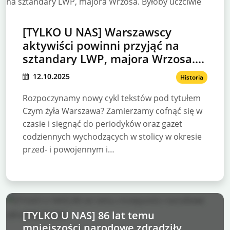
[TYLKO U NAS] Warszawscy
aktywiści powinni przyjąć na
sztandary LWP, majora Wrzosa.
Byłoby uczciwie
12.10.2025
Historia
Rozpoczynamy nowy cykl tekstów pod tytułem
Czym żyła Warszawa? Zamierzamy cofnąć się w
czasie i sięgnąć do periodyków oraz gazet
codziennych wychodzących w stolicy w okresie
przed- i powojennym i…
[TYLKO U NAS] 86 lat temu
mniejszości narodowe zdradziły