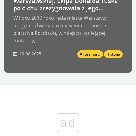
Warszawskiej. Ekipa Donalda Tuska
po cichu zrezygnowała z jego
budowy!
W lipcu 2019 roku rada miasta Warszawy
podjęła uchwałę o wzniesieniu pomnika na
placu Na Rozdrożu, w miejscu istniejącej
fontanny,…
10.08.2025
Aktualności
Historia
ad