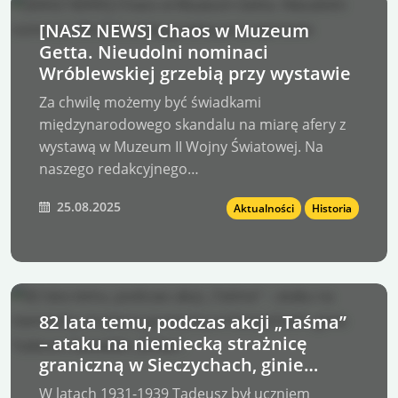
[NASZ NEWS] Chaos w Muzeum
Getta. Nieudolni nominaci
Wróblewskiej grzebią przy wystawie
Za chwilę możemy być świadkami
międzynarodowego skandalu na miarę afery z
wystawą w Muzeum II Wojny Światowej. Na
naszego redakcyjnego…
25.08.2025
Aktualności
Historia
82 lata temu, podczas akcji „Taśma”
– ataku na niemiecką strażnicę
graniczną w Sieczychach, ginie
Tadeusz Zawadzki „Zośka”,
W latach 1931-1939 Tadeusz był uczniem