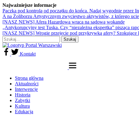
Najważniejsze informacje
Paczka pod kontrolą od początku do końca. Nadaj wygodnie przez I
A na Żoliborzu Artystycznym zwycięstwo aktywistów, z którego ucie
[NASZ NEWS] Afera Hazardowa wraca na sądową wokandę
„Antykorupcyjny test Tuska. Czy “niezależna ekspertka” pisząca rap
[NASZ NEWS] Wrogie przejęcie pod przykrywką afery? Szokujące 
Kontakt
Strona główna
Aktualności
Interwencje
Historia
Zabytki
Kultura
Edukacja