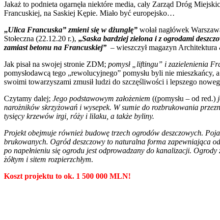
Jakaż to podnieta ogarnęła niektóre media, cały Zarząd Dróg Miej
Francuskiej, na Saskiej Kępie. Miało być europejsko…
„
Ulica Francuska” zmieni się w dżunglę”
wołał nagłówek Warszawa
Stołeczna (22.12.20 r.),
„
Saska bardziej zielona i z ogrodami deszc
zamiast betonu na Francuskiej”
–
wieszczył magazyn Architektura 
Jak pisał na swojej stronie ZDM;
pomysł „liftingu” i zazielenienia F
pomysłodawcą tego „rewolucyjnego” pomysłu byli nie mieszkańcy, a m
swoimi towarzyszami zmusił ludzi do szczęśliwości i lepszego now
Czytamy dalej;
Jego podstawowym założeniem
((pomysłu – od red.)
narożników skrzyżowań i wysepek. W sumie do rozbrukowania przezna
tysięcy krzewów irgi, róży i lilaku, a także byliny.
Projekt obejmuje również budowę trzech ogrodów deszczowych. Pojaw
brukowanych. Ogród deszczowy to naturalna forma zapewniająca odwo
po napełnieniu się ogrodu jest odprowadzany do kanalizacji. Ogrody
żółtym i sitem rozpierzchłym.
Koszt projektu to ok. 1 500 000 MLN!