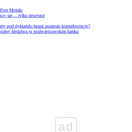
nPost Mobile
szy się… tylko inwestor
orty pod dyktando branż poniesie konsekwencje?
kulisy śledztwa w podwarszawskim banku
ad