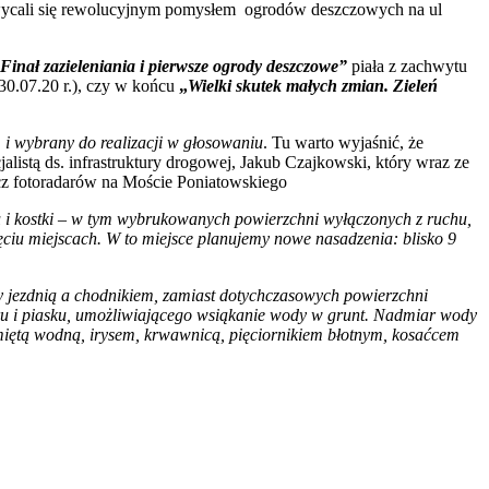
chwycali się rewolucyjnym pomysłem ogrodów deszczowych na ul
Finał zazieleniania i pierwsze ogrody deszczowe”
piała z zachwytu
30.07.20 r.), czy w końcu
„
Wielki skutek małych zmian. Zieleń
m i wybrany do realizacji w głosowaniu
. Tu warto wyjaśnić, że
istą ds. infrastruktury drogowej, Jakub Czajkowski, który wraz ze
cz fotoradarów na Moście Poniatowskiego
nu i kostki – w tym wybrukowanych powierzchni wyłączonych z ruchu,
iu miejscach. W to miejsce planujemy nowe nasadzenia: blisko 9
y jezdnią a chodnikiem, zamiast dotychczasowych powierzchni
ru i piasku, umożliwiającego wsiąkanie wody w grunt. Nadmiar wody
 miętą wodną, irysem, krwawnicą, pięciornikiem błotnym, kosaćcem