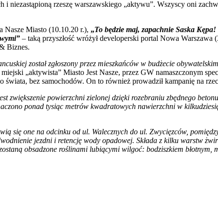
skich i niezastąpioną rzeszę warszawskiego „aktywu”. Wszyscy oni za
 Nasze Miasto (10.10.20 r.),
„
To będzie maj, zapachnie Saska Kępa! 
zowymi”
– taką przyszłość wróżył developerski portal Nowa Warszawa (
& Biznes.
rancuskiej został zgłoszony przez mieszkańców w budżecie obywatelski
iejski „aktywista” Miasto Jest Nasze, przez GW namaszczonym specjal
ego świata, bez samochodów. On to również prowadził kampanię na rze
jest zwiększenie powierzchni zielonej dzięki rozebraniu zbędnego beto
czono ponad tysiąc metrów kwadratowych nawierzchni w kilkudziesięc
ią się one na odcinku od ul. Walecznych do ul. Zwycięzców, pomiędz
dnienie jezdni i retencję wody opadowej. Składa z kilku warstw żwi
 zostaną obsadzone roślinami lubiącymi wilgoć: bodziszkiem błotnym,