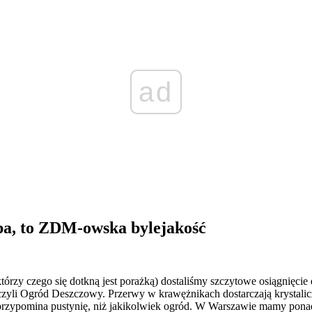
ad
opa, to ZDM-owska bylejakość
rzy czego się dotkną jest porażką) dostaliśmy szczytowe osiągnięcie
, czyli Ogród Deszczowy. Przerwy w krawężnikach dostarczają krystali
 przypomina pustynię, niż jakikolwiek ogród. W Warszawie mamy ponad s