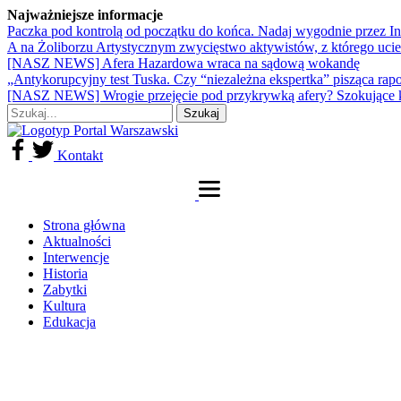
Najważniejsze informacje
Paczka pod kontrolą od początku do końca. Nadaj wygodnie przez I
A na Żoliborzu Artystycznym zwycięstwo aktywistów, z którego ucie
[NASZ NEWS] Afera Hazardowa wraca na sądową wokandę
„Antykorupcyjny test Tuska. Czy “niezależna ekspertka” pisząca rap
[NASZ NEWS] Wrogie przejęcie pod przykrywką afery? Szokujące 
Kontakt
Strona główna
Aktualności
Interwencje
Historia
Zabytki
Kultura
Edukacja