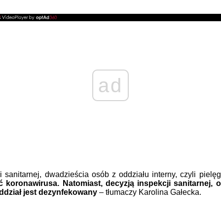
ad
 sanitarnej, dwadzieścia osób z oddziału interny, czyli pielę
oronawirusa. Natomiast, decyzją inspekcji sanitarnej, od
oddział jest dezynfekowany
– tłumaczy Karolina Gałecka.