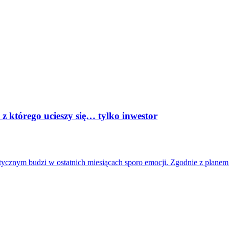
z którego ucieszy się… tylko inwestor
ycznym budzi w ostatnich miesiącach sporo emocji. Zgodnie z planem 