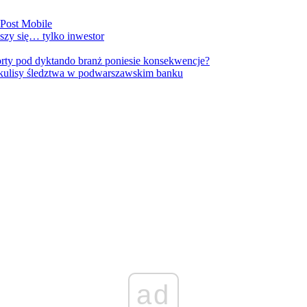
nPost Mobile
szy się… tylko inwestor
orty pod dyktando branż poniesie konsekwencje?
kulisy śledztwa w podwarszawskim banku
ad