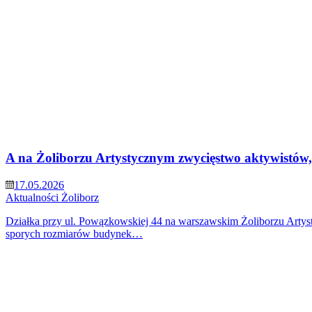
A na Żoliborzu Artystycznym zwycięstwo aktywistów, 
17.05.2026
Aktualności
Żoliborz
Działka przy ul. Powązkowskiej 44 na warszawskim Żoliborzu Artyst
sporych rozmiarów budynek…