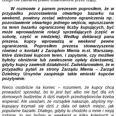
W rozmowie z panem prezesem poprosiłem, że w
przypadku pozostawienia otwartego bazarku na
weekend, powinny zostać wdrożone ograniczenia np.:
pozostawienie otwartego jednego wejścia, wpuszczanie
na teren bazarku ograniczonej liczby kupujących, być
może wprowadzenie rotacji sprzedających (część w
sobotę, część w niedzielę). Według deklaracji pana
prezesa, kupcy wprowadzą w weekend pewne
ograniczenia. Poprosiłem prezesa stowarzyszenia
również o kontakt z Zarządem Mienia m.st. Warszawy,
które dzierżawi kupcom teren, i zapytanie, czy możliwe
byłoby obniżenie lub zawieszenie opłaty dzierżawnej,
gdyby kupcy zawiesili działalność. Zadeklarowałem, że w
przypadku pytań ze strony Zarządu Mienia – Zarząd
Dzielnicy Ursynów zaopiniuje takie wnioski kupców
pozytywnie.
Nieco osobiście na koniec – rozumiem, że kupcy chcą
prowadzić sprzedaż, bo to jest być albo nie być dla ich
domowych budżetów. A dziś małych przedsiębiorców trzeba
wspierać. Ale uważam, że rozsądek nakazuje, abyśmy my-
kupujący trzymali się dziś z dala od takich miejsc, jak
popularne bazarki. Dlatego, gdyby tu chodziło o mnie i moją
rodzinę, to my byśmy w weekend w kilka kolejnych w