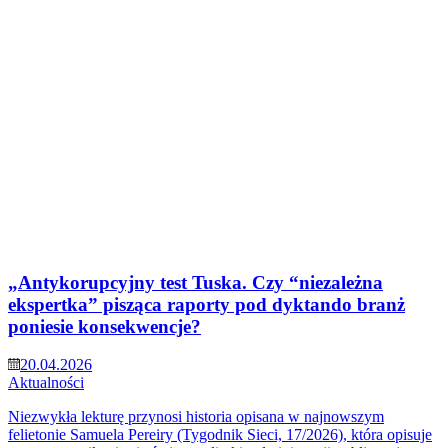
„Antykorupcyjny test Tuska. Czy “niezależna
ekspertka” pisząca raporty pod dyktando branż
poniesie konsekwencje?
20.04.2026
Aktualności
Niezwykła lekturę przynosi historia opisana w najnowszym
felietonie Samuela Pereiry (Tygodnik Sieci, 17/2026), która opisuje