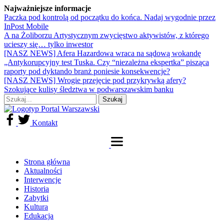
Najważniejsze informacje
Paczka pod kontrolą od początku do końca. Nadaj wygodnie przez
InPost Mobile
A na Żoliborzu Artystycznym zwycięstwo aktywistów, z którego
ucieszy się… tylko inwestor
[NASZ NEWS] Afera Hazardowa wraca na sądową wokandę
„Antykorupcyjny test Tuska. Czy “niezależna ekspertka” pisząca
raporty pod dyktando branż poniesie konsekwencje?
[NASZ NEWS] Wrogie przejęcie pod przykrywką afery?
Szokujące kulisy śledztwa w podwarszawskim banku
Kontakt
Strona główna
Aktualności
Interwencje
Historia
Zabytki
Kultura
Edukacja