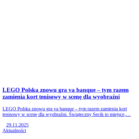
LEGO Polska znowu gra va banque – tym razem
zamienia kort tenisowy w scenę dla wyobraźni
LEGO Polska znowu gra va banque – tym razem zamienia kort
tenisowy w scenę dla wyobraźni. Świąteczny Secik to miejsce,…
29.11.2025
Aktualności