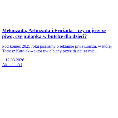
Melonżada, Arbużada i Frużada – czy to jeszcze
piwo, czy pułapka w butelce dla dzieci?
Pod koniec 2025 roku pisaliśmy o reklamie piwa Łomża, w której
Tomasz Karolak – aktor uwielbiany przez dzieci za role…
12.03.2026
Aktualności