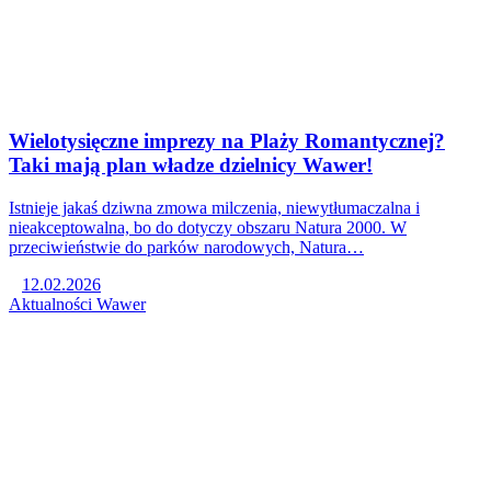
Wielotysięczne imprezy na Plaży Romantycznej?
Taki mają plan władze dzielnicy Wawer!
Istnieje jakaś dziwna zmowa milczenia, niewytłumaczalna i
nieakceptowalna, bo do dotyczy obszaru Natura 2000. W
przeciwieństwie do parków narodowych, Natura…
12.02.2026
Aktualności
Wawer