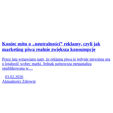
Koniec mitu o „neutralności” reklamy, czyli jak
marketing piwa realnie zwiększa konsumpcję
Przez lata wmawiano nam, że reklama piwa to jedynie niewinna gra
o lojalność wobec marki. Jednak najnowsza metaanaliza
opublikowana w…
03.02.2026
Aktualności
Zdrowie