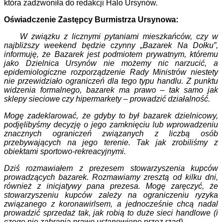
która zadzwoniła do redakcji Halo Ursynów.
Oświadczenie Zastępcy Burmistrza Ursynowa:
W związku z licznymi pytaniami mieszkańców, czy w
najbliższy weekend będzie czynny „Bazarek Na Dołku”,
informuję, że Bazarek jest podmiotem prywatnym, któremu
jako Dzielnica Ursynów nie możemy nic narzucić, a
epidemiologiczne rozporządzenie Rady Ministrów niestety
nie przewidziało ograniczeń dla tego typu handlu. Z punktu
widzenia formalnego, bazarek ma prawo – tak samo jak
sklepy sieciowe czy hipermarkety – prowadzić działalność.
Mogę zadeklarować, że gdyby to był bazarek dzielnicowy,
podjęlibyśmy decyzję o jego zamknięciu lub wprowadzeniu
znacznych ograniczeń związanych z liczbą osób
przebywających na jego terenie. Tak jak zrobiliśmy z
obiektami sportowo-rekreacyjnymi.
Dziś rozmawiałem z prezesem stowarzyszenia kupców
prowadzących bazarek. Rozmawiamy zresztą od kilku dni,
również z inicjatywy pana prezesa. Mogę zaręczyć, że
stowarzyszeniu kupców zależy na ograniczeniu ryzyka
związanego z koronawirlsem, a jednocześnie chcą nadal
prowadzić sprzedaż tak, jak robią to duże sieci handlowe (i
czego nie zabrania prawo ustanowione przez rząd).