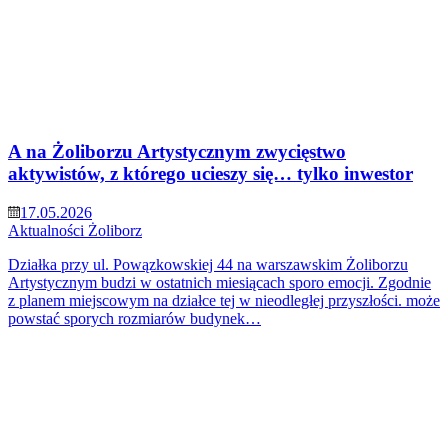
A na Żoliborzu Artystycznym zwycięstwo
aktywistów, z którego ucieszy się… tylko inwestor
17.05.2026
Aktualności
Żoliborz
Działka przy ul. Powązkowskiej 44 na warszawskim Żoliborzu
Artystycznym budzi w ostatnich miesiącach sporo emocji. Zgodnie
z planem miejscowym na działce tej w nieodległej przyszłości. może
powstać sporych rozmiarów budynek…