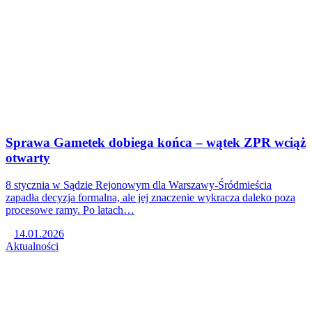
Sprawa Gametek dobiega końca – wątek ZPR wciąż
otwarty
8 stycznia w Sądzie Rejonowym dla Warszawy-Śródmieścia
zapadła decyzja formalna, ale jej znaczenie wykracza daleko poza
procesowe ramy. Po latach…
14.01.2026
Aktualności