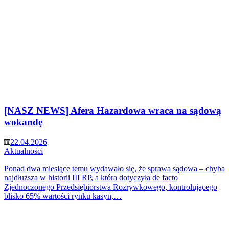
[NASZ NEWS] Afera Hazardowa wraca na sądową
wokandę
22.04.2026
Aktualności
Ponad dwa miesiące temu wydawało się, że sprawa sądowa – chyba
najdłuższa w historii III RP, a która dotyczyła de facto
Zjednoczonego Przedsiębiorstwa Rozrywkowego, kontrolującego
blisko 65% wartości rynku kasyn,…