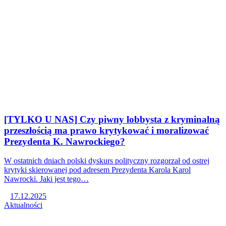
[TYLKO U NAS] Czy piwny lobbysta z kryminalną
przeszłością ma prawo krytykować i moralizować
Prezydenta K. Nawrockiego?
W ostatnich dniach polski dyskurs polityczny rozgorzał od ostrej
krytyki skierowanej pod adresem Prezydenta Karola Karol
Nawrocki. Jaki jest tego…
17.12.2025
Aktualności