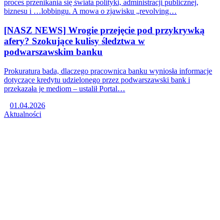
proces przenikania się świata polityki, administracji publicznej,
biznesu i …lobbingu. A mowa o zjawisku „revolving…
[NASZ NEWS] Wrogie przejęcie pod przykrywką
afery? Szokujące kulisy śledztwa w
podwarszawskim banku
Prokuratura bada, dlaczego pracownica banku wyniosła informacje
dotyczące kredytu udzielonego przez podwarszawski bank i
przekazała je mediom – ustalił Portal…
01.04.2026
Aktualności