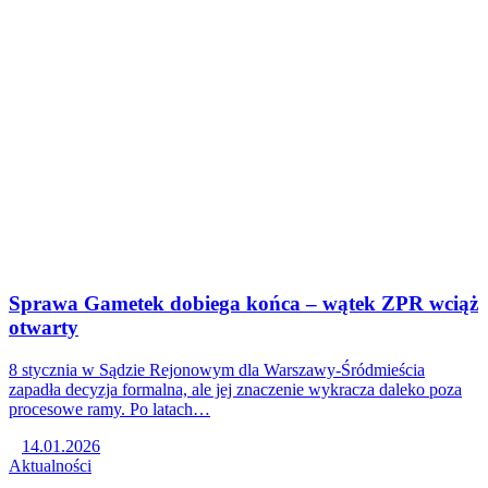
Sprawa Gametek dobiega końca – wątek ZPR wciąż
otwarty
8 stycznia w Sądzie Rejonowym dla Warszawy-Śródmieścia
zapadła decyzja formalna, ale jej znaczenie wykracza daleko poza
procesowe ramy. Po latach…
14.01.2026
Aktualności