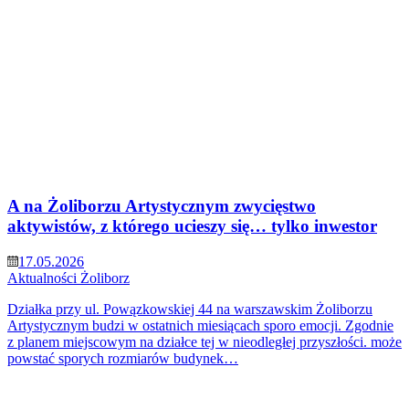
A na Żoliborzu Artystycznym zwycięstwo
aktywistów, z którego ucieszy się… tylko inwestor
17.05.2026
Aktualności
Żoliborz
Działka przy ul. Powązkowskiej 44 na warszawskim Żoliborzu
Artystycznym budzi w ostatnich miesiącach sporo emocji. Zgodnie
z planem miejscowym na działce tej w nieodległej przyszłości. może
powstać sporych rozmiarów budynek…