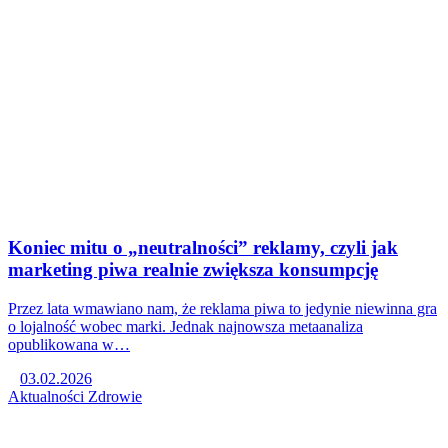
Koniec mitu o „neutralności” reklamy, czyli jak
marketing piwa realnie zwiększa konsumpcję
Przez lata wmawiano nam, że reklama piwa to jedynie niewinna gra
o lojalność wobec marki. Jednak najnowsza metaanaliza
opublikowana w…
03.02.2026
Aktualności
Zdrowie