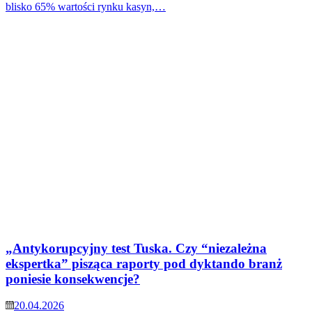
blisko 65% wartości rynku kasyn,…
„Antykorupcyjny test Tuska. Czy “niezależna
ekspertka” pisząca raporty pod dyktando branż
poniesie konsekwencje?
20.04.2026