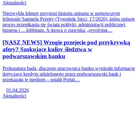
Aktualności
Niezwykła lekturę przynosi historia opisana w najnowszym
felietonie Samuela Pereiry (Tygodnik Sieci, 17/2026), która opisuje
proces przenikania się świata polityki, administracji publicznej,
biznesu i …lobbingu. A mowa o zjawisku „revolving…
[NASZ NEWS] Wrogie przejęcie pod przykrywką
afery? Szokujące kulisy śledztwa w
podwarszawskim banku
Prokuratura bada, dlaczego pracownica banku wyniosła informacje
dotyczące kredytu udzielonego przez podwarszawski bank i
przekazała je mediom – ustalił Portal…
01.04.2026
Aktualności