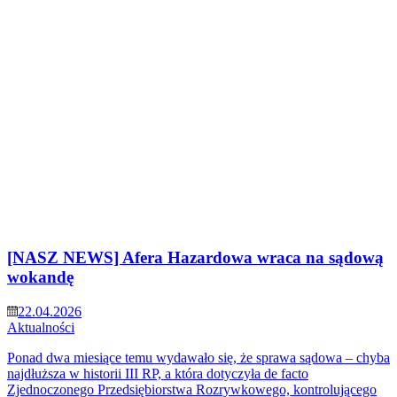
[NASZ NEWS] Afera Hazardowa wraca na sądową
wokandę
22.04.2026
Aktualności
Ponad dwa miesiące temu wydawało się, że sprawa sądowa – chyba
najdłuższa w historii III RP, a która dotyczyła de facto
Zjednoczonego Przedsiębiorstwa Rozrywkowego, kontrolującego