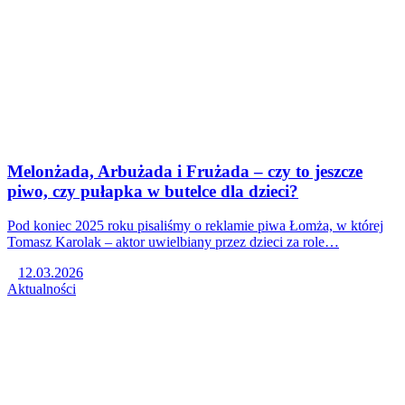
Melonżada, Arbużada i Frużada – czy to jeszcze
piwo, czy pułapka w butelce dla dzieci?
Pod koniec 2025 roku pisaliśmy o reklamie piwa Łomża, w której
Tomasz Karolak – aktor uwielbiany przez dzieci za role…
12.03.2026
Aktualności