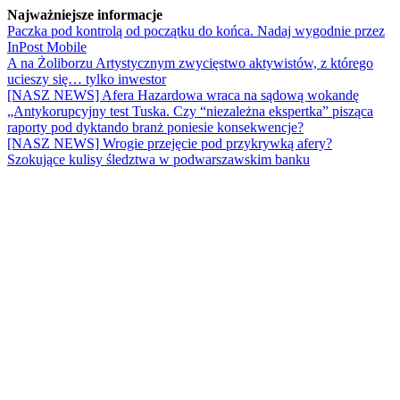
Najważniejsze informacje
Paczka pod kontrolą od początku do końca. Nadaj wygodnie przez
InPost Mobile
A na Żoliborzu Artystycznym zwycięstwo aktywistów, z którego
ucieszy się… tylko inwestor
[NASZ NEWS] Afera Hazardowa wraca na sądową wokandę
„Antykorupcyjny test Tuska. Czy “niezależna ekspertka” pisząca
raporty pod dyktando branż poniesie konsekwencje?
[NASZ NEWS] Wrogie przejęcie pod przykrywką afery?
Szokujące kulisy śledztwa w podwarszawskim banku