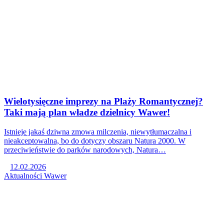
Wielotysięczne imprezy na Plaży Romantycznej?
Taki mają plan władze dzielnicy Wawer!
Istnieje jakaś dziwna zmowa milczenia, niewytłumaczalna i
nieakceptowalna, bo do dotyczy obszaru Natura 2000. W
przeciwieństwie do parków narodowych, Natura…
12.02.2026
Aktualności
Wawer