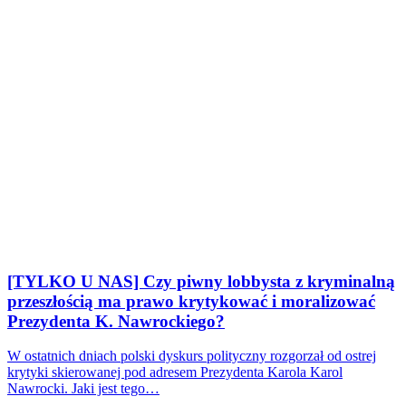
[TYLKO U NAS] Czy piwny lobbysta z kryminalną
przeszłością ma prawo krytykować i moralizować
Prezydenta K. Nawrockiego?
W ostatnich dniach polski dyskurs polityczny rozgorzał od ostrej
krytyki skierowanej pod adresem Prezydenta Karola Karol
Nawrocki. Jaki jest tego…