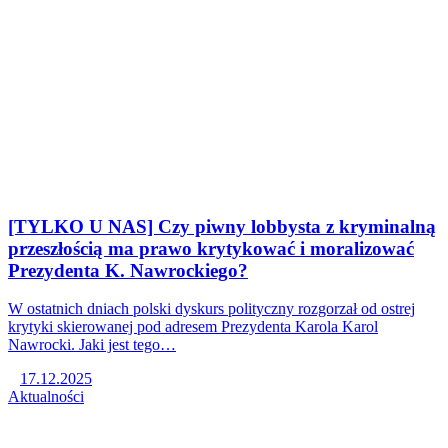
[TYLKO U NAS] Czy piwny lobbysta z kryminalną
przeszłością ma prawo krytykować i moralizować
Prezydenta K. Nawrockiego?
W ostatnich dniach polski dyskurs polityczny rozgorzał od ostrej
krytyki skierowanej pod adresem Prezydenta Karola Karol
Nawrocki. Jaki jest tego…
17.12.2025
Aktualności