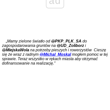
ad
„Mamy zielone światło od
@
PKP_PLK_SA
do
zagospodarowania gruntów na
@
UD_Zoliborz
i
@
MiejskaWola
na potrzeby pieszych i rowerzystów Cieszę
się że wraz z radnym
@
Michal_Moskal
mogłem pomoc w tej
sprawie. Teraz wszystko w rękach miasta aby otrzymać
dofinansowanie na realizację.”