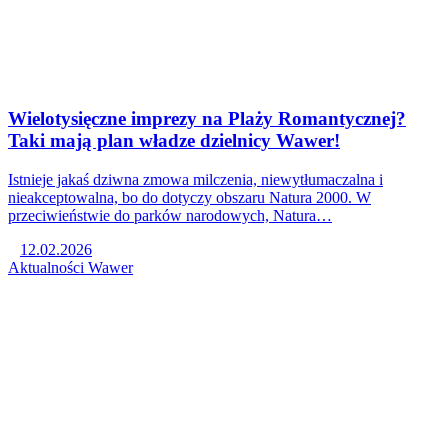
Wielotysięczne imprezy na Plaży Romantycznej?
Taki mają plan władze dzielnicy Wawer!
Istnieje jakaś dziwna zmowa milczenia, niewytłumaczalna i
nieakceptowalna, bo do dotyczy obszaru Natura 2000. W
przeciwieństwie do parków narodowych, Natura…
12.02.2026
Aktualności
Wawer