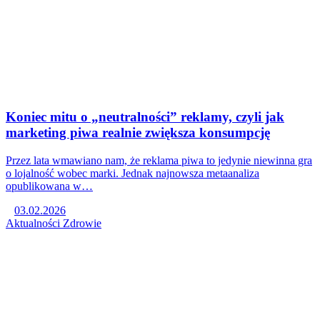
Koniec mitu o „neutralności” reklamy, czyli jak
marketing piwa realnie zwiększa konsumpcję
Przez lata wmawiano nam, że reklama piwa to jedynie niewinna gra
o lojalność wobec marki. Jednak najnowsza metaanaliza
opublikowana w…
03.02.2026
Aktualności
Zdrowie