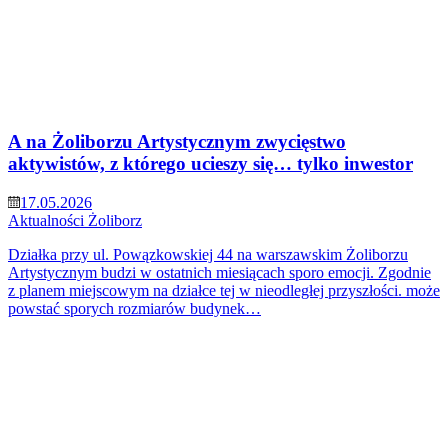
A na Żoliborzu Artystycznym zwycięstwo
aktywistów, z którego ucieszy się… tylko inwestor
17.05.2026
Aktualności
Żoliborz
Działka przy ul. Powązkowskiej 44 na warszawskim Żoliborzu
Artystycznym budzi w ostatnich miesiącach sporo emocji. Zgodnie
z planem miejscowym na działce tej w nieodległej przyszłości. może
powstać sporych rozmiarów budynek…