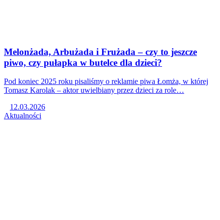
Melonżada, Arbużada i Frużada – czy to jeszcze
piwo, czy pułapka w butelce dla dzieci?
Pod koniec 2025 roku pisaliśmy o reklamie piwa Łomża, w której
Tomasz Karolak – aktor uwielbiany przez dzieci za role…
12.03.2026
Aktualności