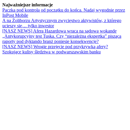
Najważniejsze informacje
Paczka pod kontrolą od początku do końca. Nadaj wygodnie przez
InPost Mobile
A na Żoliborzu Artystycznym zwycięstwo aktywistów, z którego
ucieszy się… tylko inwestor
[NASZ NEWS] Afera Hazardowa wraca na sądową wokandę
„Antykorupcyjny test Tuska. Czy “niezależna ekspertka” pisząca
raporty pod dyktando branż poniesie konsekwencje?
[NASZ NEWS] Wrogie przejęcie pod przykrywką afery?
Szokujące kulisy śledztwa w podwarszawskim banku