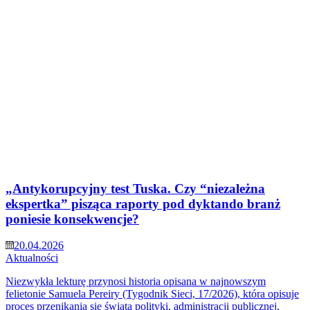
„Antykorupcyjny test Tuska. Czy “niezależna
ekspertka” pisząca raporty pod dyktando branż
poniesie konsekwencje?
20.04.2026
Aktualności
Niezwykła lekturę przynosi historia opisana w najnowszym
felietonie Samuela Pereiry (Tygodnik Sieci, 17/2026), która opisuje
proces przenikania się świata polityki, administracji publicznej,