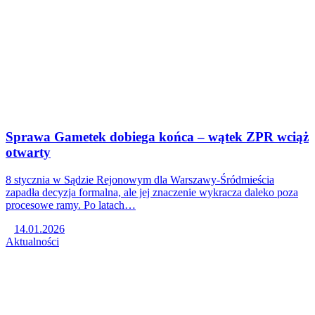
Sprawa Gametek dobiega końca – wątek ZPR wciąż
otwarty
8 stycznia w Sądzie Rejonowym dla Warszawy-Śródmieścia
zapadła decyzja formalna, ale jej znaczenie wykracza daleko poza
procesowe ramy. Po latach…
14.01.2026
Aktualności