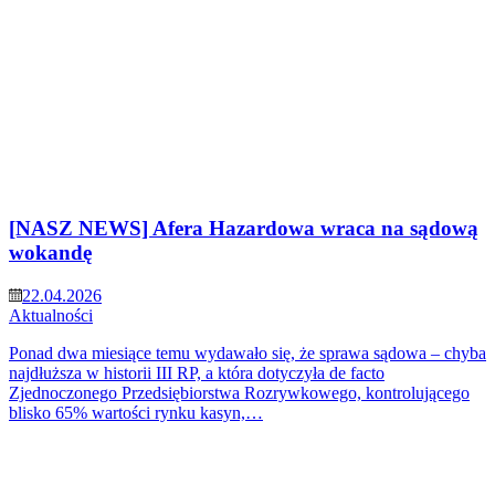
[NASZ NEWS] Afera Hazardowa wraca na sądową
wokandę
22.04.2026
Aktualności
Ponad dwa miesiące temu wydawało się, że sprawa sądowa – chyba
najdłuższa w historii III RP, a która dotyczyła de facto
Zjednoczonego Przedsiębiorstwa Rozrywkowego, kontrolującego
blisko 65% wartości rynku kasyn,…