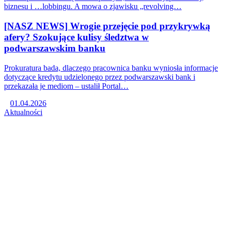
biznesu i …lobbingu. A mowa o zjawisku „revolving…
[NASZ NEWS] Wrogie przejęcie pod przykrywką
afery? Szokujące kulisy śledztwa w
podwarszawskim banku
Prokuratura bada, dlaczego pracownica banku wyniosła informacje
dotyczące kredytu udzielonego przez podwarszawski bank i
przekazała je mediom – ustalił Portal…
01.04.2026
Aktualności