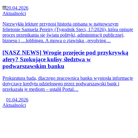
20.04.2026
Aktualności
Niezwykła lekturę przynosi historia opisana w najnowszym
felietonie Samuela Pereiry (Tygodnik Sieci, 17/2026), która opisuje
proces przenikania się świata polityki, administracji publicznej,
biznesu i …lobbingu. A mowa o zjawisku „revolving…
[NASZ NEWS] Wrogie przejęcie pod przykrywką
afery? Szokujące kulisy śledztwa w
podwarszawskim banku
Prokuratura bada, dlaczego pracownica banku wyniosła informacje
dotyczące kredytu udzielonego przez podwarszawski bank i
przekazała je mediom – ustalił Portal…
01.04.2026
Aktualności