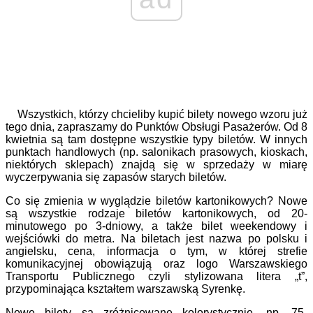
Wszystkich, którzy chcieliby kupić bilety nowego wzoru już
tego dnia, zapraszamy do Punktów Obsługi Pasażerów. Od 8
kwietnia są tam dostępne wszystkie typy biletów. W innych
punktach handlowych (np. salonikach prasowych, kioskach,
niektórych sklepach) znajdą się w sprzedaży w miarę
wyczerpywania się zapasów starych biletów.
Co się zmienia w wyglądzie biletów kartonikowych? Nowe
są wszystkie rodzaje biletów kartonikowych, od 20-
minutowego po 3-dniowy, a także bilet weekendowy i
wejściówki do metra. Na biletach jest nazwa po polsku i
angielsku, cena, informacja o tym, w której strefie
komunikacyjnej obowiązują oraz logo Warszawskiego
Transportu Publicznego czyli stylizowana litera „t”,
przypominająca kształtem warszawską Syrenkę.
Nowe bilety są zróżnicowane kolorystycznie, np. 75-