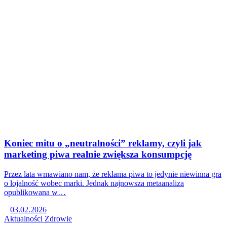
Koniec mitu o „neutralności” reklamy, czyli jak
marketing piwa realnie zwiększa konsumpcję
Przez lata wmawiano nam, że reklama piwa to jedynie niewinna gra
o lojalność wobec marki. Jednak najnowsza metaanaliza
opublikowana w…
03.02.2026
Aktualności
Zdrowie