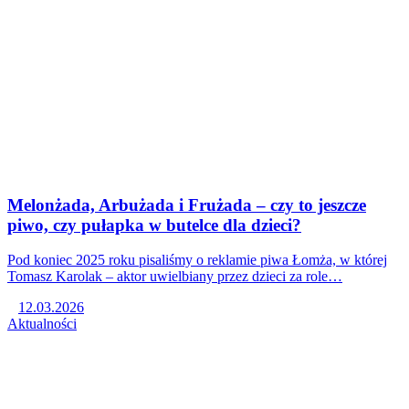
Melonżada, Arbużada i Frużada – czy to jeszcze
piwo, czy pułapka w butelce dla dzieci?
Pod koniec 2025 roku pisaliśmy o reklamie piwa Łomża, w której
Tomasz Karolak – aktor uwielbiany przez dzieci za role…
12.03.2026
Aktualności