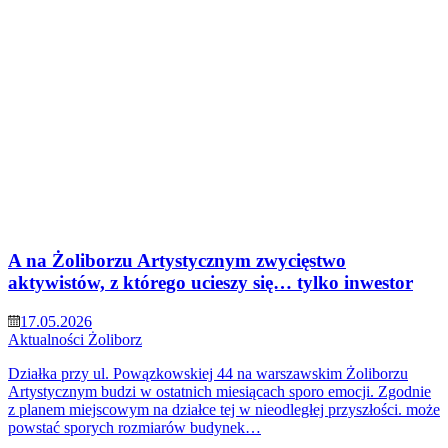
A na Żoliborzu Artystycznym zwycięstwo
aktywistów, z którego ucieszy się… tylko inwestor
17.05.2026
Aktualności
Żoliborz
Działka przy ul. Powązkowskiej 44 na warszawskim Żoliborzu
Artystycznym budzi w ostatnich miesiącach sporo emocji. Zgodnie
z planem miejscowym na działce tej w nieodległej przyszłości. może
powstać sporych rozmiarów budynek…