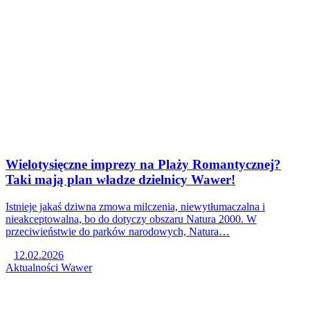
Wielotysięczne imprezy na Plaży Romantycznej?
Taki mają plan władze dzielnicy Wawer!
Istnieje jakaś dziwna zmowa milczenia, niewytłumaczalna i
nieakceptowalna, bo do dotyczy obszaru Natura 2000. W
przeciwieństwie do parków narodowych, Natura…
12.02.2026
Aktualności
Wawer