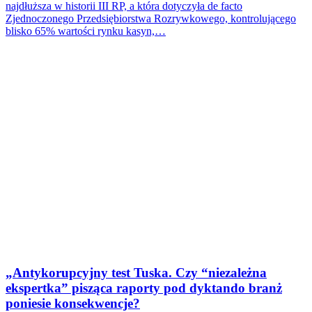
najdłuższa w historii III RP, a która dotyczyła de facto
Zjednoczonego Przedsiębiorstwa Rozrywkowego, kontrolującego
blisko 65% wartości rynku kasyn,…
„Antykorupcyjny test Tuska. Czy “niezależna
ekspertka” pisząca raporty pod dyktando branż
poniesie konsekwencje?