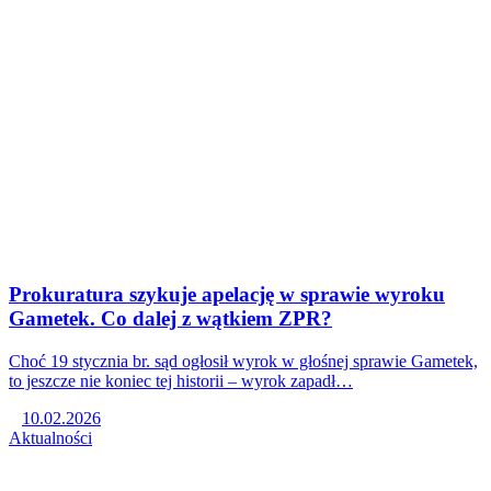
Prokuratura szykuje apelację w sprawie wyroku
Gametek. Co dalej z wątkiem ZPR?
Choć 19 stycznia br. sąd ogłosił wyrok w głośnej sprawie Gametek,
to jeszcze nie koniec tej historii – wyrok zapadł…
10.02.2026
Aktualności