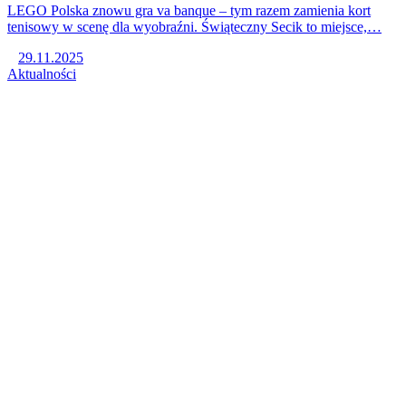
LEGO Polska znowu gra va banque – tym razem zamienia kort
tenisowy w scenę dla wyobraźni. Świąteczny Secik to miejsce,…
29.11.2025
Aktualności