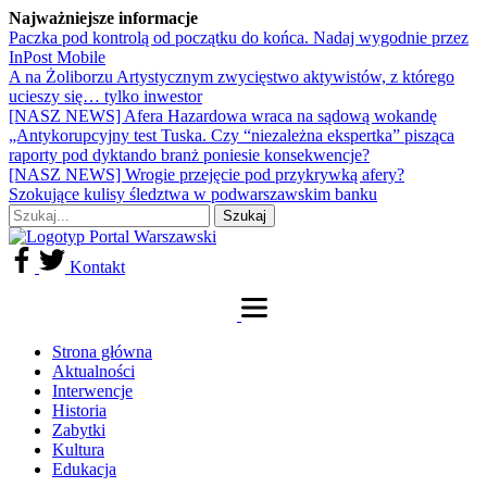
Najważniejsze informacje
Paczka pod kontrolą od początku do końca. Nadaj wygodnie przez
InPost Mobile
A na Żoliborzu Artystycznym zwycięstwo aktywistów, z którego
ucieszy się… tylko inwestor
[NASZ NEWS] Afera Hazardowa wraca na sądową wokandę
„Antykorupcyjny test Tuska. Czy “niezależna ekspertka” pisząca
raporty pod dyktando branż poniesie konsekwencje?
[NASZ NEWS] Wrogie przejęcie pod przykrywką afery?
Szokujące kulisy śledztwa w podwarszawskim banku
Kontakt
Strona główna
Aktualności
Interwencje
Historia
Zabytki
Kultura
Edukacja