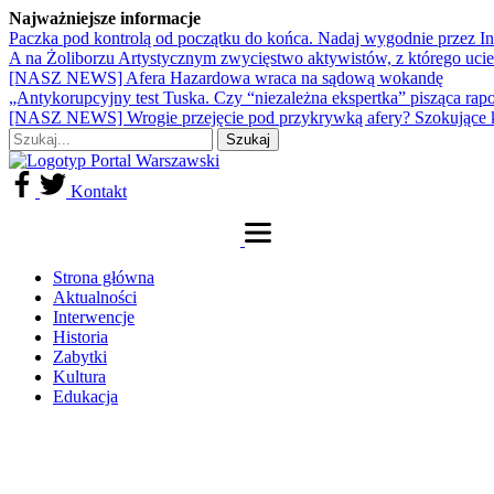
Najważniejsze informacje
Paczka pod kontrolą od początku do końca. Nadaj wygodnie przez I
A na Żoliborzu Artystycznym zwycięstwo aktywistów, z którego ucie
[NASZ NEWS] Afera Hazardowa wraca na sądową wokandę
„Antykorupcyjny test Tuska. Czy “niezależna ekspertka” pisząca rap
[NASZ NEWS] Wrogie przejęcie pod przykrywką afery? Szokujące 
Kontakt
Strona główna
Aktualności
Interwencje
Historia
Zabytki
Kultura
Edukacja