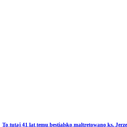
To tutaj 41 lat temu bestialsko maltretowano ks. Jerz