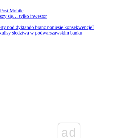
nPost Mobile
szy się… tylko inwestor
orty pod dyktando branż poniesie konsekwencje?
kulisy śledztwa w podwarszawskim banku
ad