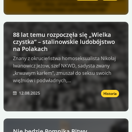
88 lat temu rozpoczęła się „Wielka
czystka” – stalinowskie ludobójstwo
na Polakach
Znany z okrucieństwa homoseksualista Nikołaj
Iwanowicz Jeżow, szef NKWD, sadysta zwany
„krwawym karłem”, zmuszał do seksu swoich
więźniów i podwładnych,…
12.08.2025
Historia
Nie będzie Pomnika Bitwy