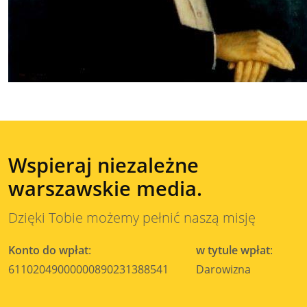
Wspieraj niezależne
warszawskie media.
Dzięki Tobie możemy pełnić naszą misję
Konto do wpłat
:
w tytule wpłat
:
61102049000000890231388541
Darowizna