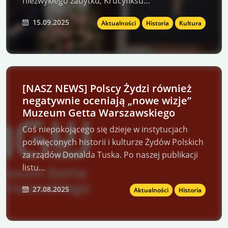
niezwykłego zabytku, Krucyfiksu…
15.09.2025
Aktualności
Historia
Kultura
[NASZ NEWS] Polscy Żydzi również
negatywnie oceniają „nowe wizje”
Muzeum Getta Warszawskiego
Coś niepokojącego się dzieje w instytucjach
poświęconych historii i kulturze Żydów Polskich
za rządów Donalda Tuska. Po naszej publikacji
listu…
27.08.2025
Aktualności
Historia