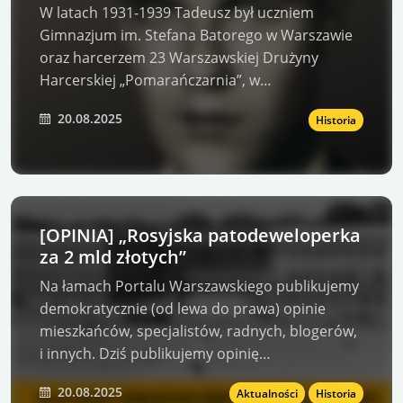
Tadeusz Zawadzki „Zośka”,
W latach 1931-1939 Tadeusz był uczniem
Gimnazjum im. Stefana Batorego w Warszawie
oraz harcerzem 23 Warszawskiej Drużyny
Harcerskiej „Pomarańczarnia”, w…
20.08.2025
Historia
[OPINIA] „Rosyjska patodeweloperka
za 2 mld złotych”
Na łamach Portalu Warszawskiego publikujemy
demokratycznie (od lewa do prawa) opinie
mieszkańców, specjalistów, radnych, blogerów,
i innych. Dziś publikujemy opinię…
20.08.2025
Aktualności
Historia