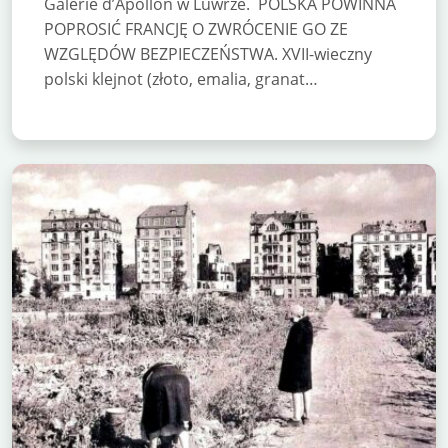
Galerie d’Apollon w Luwrze. POLSKA POWINNA
POPROSIĆ FRANCJĘ O ZWRÓCENIE GO ZE
WZGLĘDÓW BEZPIECZEŃSTWA. XVII-wieczny
polski klejnot (złoto, emalia, granat…