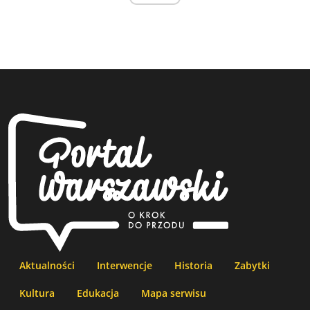
Aktualności
Interwencje
Historia
Zabytki
Kultura
Edukacja
Mapa serwisu