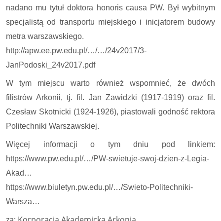
nadano mu tytuł doktora honoris causa PW. Był wybitnym
specjalistą od transportu miejskiego i inicjatorem budowy
metra warszawskiego.
http://apw.ee.pw.edu.pl/…/…/24v2017/3-
JanPodoski_24v2017.pdf
W tym miejscu warto również wspomnieć, że dwóch
filistrów Arkonii, tj. fil. Jan Zawidzki (1917-1919) oraz fil.
Czesław Skotnicki (1924-1926), piastowali godność rektora
Politechniki Warszawskiej.
Więcej informacji o tym dniu pod linkiem:
https://www.pw.edu.pl/…/PW-swietuje-swoj-dzien-z-Legia-
Akad…
https://www.biuletyn.pw.edu.pl/…/Swieto-Politechniki-
Warsza…
za; Korporacja Akademicka Arkonia