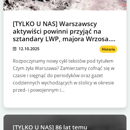
[TYLKO U NAS] Warszawscy
aktywiści powinni przyjąć na
sztandary LWP, majora Wrzosa.
Byłoby uczciwie
12.10.2025
Historia
Rozpoczynamy nowy cykl tekstów pod tytułem
Czym żyła Warszawa? Zamierzamy cofnąć się w
czasie i sięgnąć do periodyków oraz gazet
codziennych wychodzących w stolicy w okresie
przed- i powojennym i…
[TYLKO U NAS] 86 lat temu