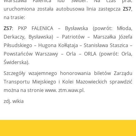
Warszawa Falenica lub Świder. Na czas prac
uruchomiona została autobusowa linia zastępcza
ZS7
,
na trasie:
ZS7
: PKP FALENICA – Bysławska (powrót: Młoda,
Derkaczy, Bysławska) – Patriotów – Marszałka Józefa
Piłsudskiego – Hugona Kołłątaja – Stanisława Staszica –
Powstańców Warszawy – Orla – ORLA (powrót: Orla,
Świderska).
Szczegóły wzajemnego honorowania biletów Zarządu
Transportu Miejskiego i Kolei Mazowieckich sprawdzić
można na stronie www.
ztm.waw.pl
.
zdj. wikia