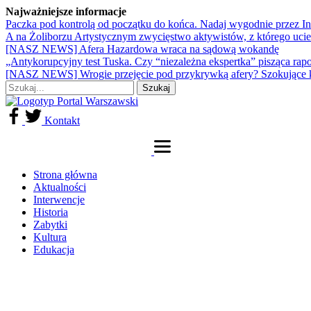
Najważniejsze informacje
Paczka pod kontrolą od początku do końca. Nadaj wygodnie przez I
A na Żoliborzu Artystycznym zwycięstwo aktywistów, z którego ucie
[NASZ NEWS] Afera Hazardowa wraca na sądową wokandę
„Antykorupcyjny test Tuska. Czy “niezależna ekspertka” pisząca rap
[NASZ NEWS] Wrogie przejęcie pod przykrywką afery? Szokujące 
Kontakt
Strona główna
Aktualności
Interwencje
Historia
Zabytki
Kultura
Edukacja