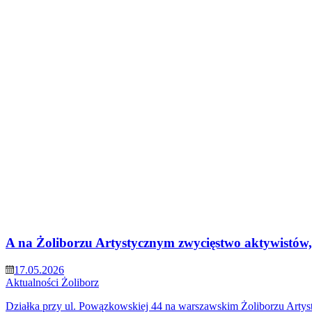
A na Żoliborzu Artystycznym zwycięstwo aktywistów, 
17.05.2026
Aktualności
Żoliborz
Działka przy ul. Powązkowskiej 44 na warszawskim Żoliborzu Artyst