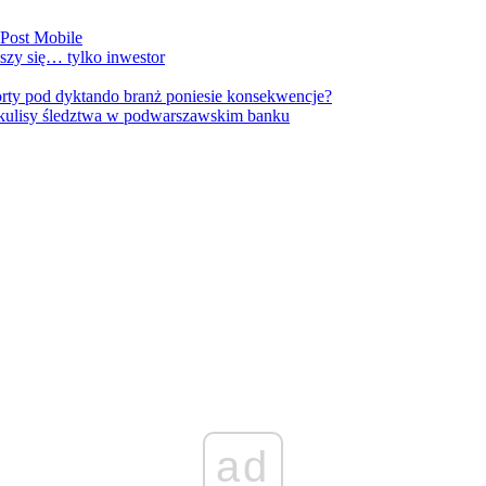
nPost Mobile
szy się… tylko inwestor
orty pod dyktando branż poniesie konsekwencje?
kulisy śledztwa w podwarszawskim banku
ad