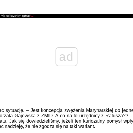
ad
wać sytuację. – Jest koncepcja zwężenia Marynarskiej do je
zata Gajewska z ZMID. A co na to urzędnicy z Ratusza?? – D
atu. Jak się dowiedzieliśmy, jeżeli ten kuriozalny pomysł wpł
 nadzieję, że nie zgodzą się na taki wariant.