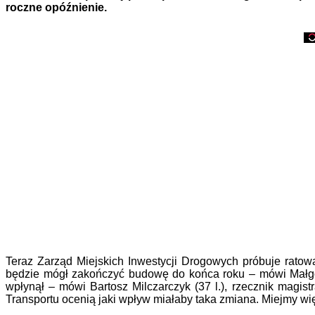
roczne opóźnienie.
Teraz Zarząd Miejskich Inwestycji Drogowych próbuje rato
będzie mógł zakończyć budowę do końca roku – mówi Małgor
wpłynął – mówi Bartosz Milczarczyk (37 l.), rzecznik magistr
Transportu ocenią jaki wpływ miałaby taka zmiana. Miejmy więc