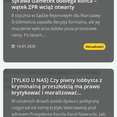
Sprawa Gametek dobiega końca –
wątek ZPR wciąż otwarty
8 stycznia w Sądzie Rejonowym dla Warszawy-
Śródmieścia zapadła decyzja formalna, ale jej
znaczenie wykracza daleko poza procesowe
ramy. Po latach…
14.01.2026
Aktualności
[TYLKO U NAS] Czy piwny lobbysta z
kryminalną przeszłością ma prawo
krytykować i moralizować
Prezydenta K. Nawrockiego?
W ostatnich dniach polski dyskurs polityczny
rozgorzał od ostrej krytyki skierowanej pod
adresem Prezydenta Karola Karol Nawrocki. Jaki