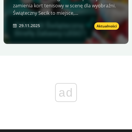
zamienia kort tenisowy w scenę dla wyobraźni.
Świąteczny Secik to miejsce,…
29.11.2025
Aktualności
ad