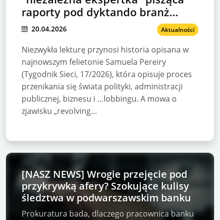
raporty pod dyktando branż
poniesie konsekwencje?
20.04.2026
Aktualności
Niezwykła lekturę przynosi historia opisana w
najnowszym felietonie Samuela Pereiry
(Tygodnik Sieci, 17/2026), która opisuje proces
przenikania się świata polityki, administracji
publicznej, biznesu i …lobbingu. A mowa o
zjawisku „revolving…
[NASZ NEWS] Wrogie przejęcie pod
przykrywką afery? Szokujące kulisy
śledztwa w podwarszawskim banku
Prokuratura bada, dlaczego pracownica banku