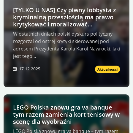
[TYLKO U NAS] Czy piwny lobbysta z
kryminalną przeszłością ma prawo
krytykować i moralizować
Prezydenta K. Nawrockiego?
W ostatnich dniach polski dyskurs polityczny
rozgorzał od ostrej krytyki skierowanej pod
adresem Prezydenta Karola Karol Nawrocki. Jaki
jest tego…
17.12.2025
Aktualności
LEGO Polska znowu gra va banque –
tym razem zamienia kort tenisowy w
scenę dla wyobraźni
LEGO Polska znowu gra va banque – tym razem